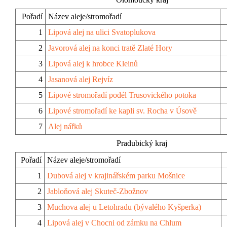
Pořadí
Název aleje/stromořadí
1
Lipová alej na ulici Svatoplukova
2
Javorová alej na konci tratě Zlaté Hory
3
Lipová alej k hrobce Kleinů
4
Jasanová alej Rejvíz
5
Lipové stromořadí podél Trusovického potoka
6
Lipové stromořadí ke kapli sv. Rocha v Úsově
7
Alej nářků
Pradubický kraj
Pořadí
Název aleje/stromořadí
1
Dubová alej v krajinářském parku Mošnice
2
Jabloňová alej Skuteč-Zbožnov
3
Muchova alej u Letohradu (bývalého Kyšperka)
4
Lipová alej v Chocni od zámku na Chlum