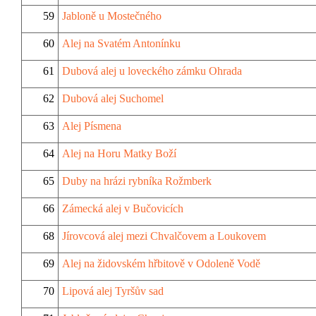
59
Jabloně u Mostečného
60
Alej na Svatém Antonínku
61
Dubová alej u loveckého zámku Ohrada
62
Dubová alej Suchomel
63
Alej Písmena
64
Alej na Horu Matky Boží
65
Duby na hrázi rybníka Rožmberk
66
Zámecká alej v Bučovicích
68
Jírovcová alej mezi Chvalčovem a Loukovem
69
Alej na židovském hřbitově v Odoleně Vodě
70
Lipová alej Tyršův sad