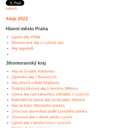
nahoru
Aleje 2022
Hlavní město Praha
Lipová alej Vidlák
Břestovcová alej v Lužické ulici
Alej legionářů
Jihomoravský kraj
Alej na Svatém Antonínku
Zámecká alej v Bučovicích
Alej jírovců u Malé Klajdovky
Rudická březová alej k lesnímu hřbitovu
Lipová alej nad zámeckou zahradou v Lysicích
Maloměřická lipová alej na bývalém hřbitově
Alej na hrázi Oborského rybníka
Jírovcové stromořadí podél Lysického potoka
Jírovcová alej v oboře zámku Lysice
Lipová alej u letního kina v Lysicích