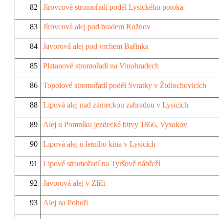
82
Jírovcové stromořadí podél Lysického potoka
83
Jírovcová alej pod hradem Rožnov
84
Javorová alej pod vrchem Bařinka
85
Platanové stromořadí na Vinohradech
86
Topolové stromořadí podél Svratky v Židlochovicích
88
Lipová alej nad zámeckou zahradou v Lysicích
89
Alej u Pomníku jezdecké bitvy 1866, Vysokov
90
Lipová alej u letního kina v Lysicích
91
Lipové stromořadí na Tyršově nábřeží
92
Javorová alej v Zlíči
93
Alej na Pohoři