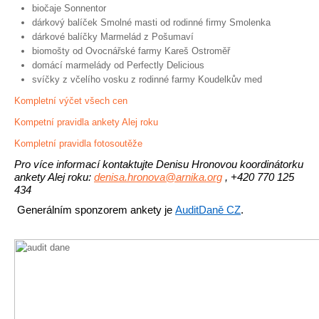
biočaje Sonnentor
dárkový balíček Smolné masti od rodinné firmy Smolenka
dárkové balíčky Marmelád z Pošumaví
biomošty od Ovocnářské farmy Kareš Ostroměř
domácí marmelády od Perfectly Delicious
svíčky z včelího vosku z rodinné farmy Koudelkův med
Kompletní výčet všech cen
Kompetní pravidla ankety Alej roku
Kompletní pravidla fotosoutěže
Pro více informací kontaktujte Denisu Hronovou koordinátorku 
ankety Alej roku: 
denisa.hronova@arnika.org
, +420 770 125 
434
Generálním sponzorem ankety je
AuditDaně CZ
.