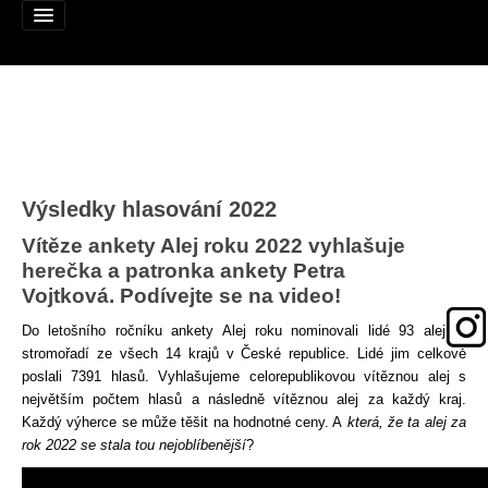
Alej roku
Výsledky hlasování 2022
Nominujte alej
Vítěze ankety Alej roku 2022 vyhlašuje
Nominované aleje
herečka a patronka ankety Petra
Vojtková. Podívejte se na video!
Podpořte
D
o letošního ročníku ankety
Alej 
roku
nominovali
lidé
 93 
alejí
 a 
Pravidla
stromořadí
 ze 
všech
 14 
krajů
 v 
České
republice
. Lidé jim celkově 
poslali 7391 hlasů. Vyhlašujeme celorepublikovou vítěznou alej s 
Výhry
největším počtem hlasů a následně vítěznou alej za každý kraj. 
Každý výherce se může těšit na hodnotné ceny. A
 která, že ta alej za 
Naši patroni
rok 2022 se stala tou nejoblíbenější
?
Mapa alejí