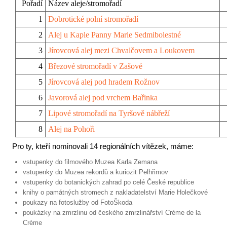
Pořadí
Název aleje/stromořadí
1
Dobrotické polní stromořadí
2
Alej u Kaple Panny Marie Sedmibolestné
3
Jírovcová alej mezi Chvalčovem a Loukovem
4
Březové stromořadí v Zašové
5
Jírovcová alej pod hradem Rožnov
6
Javorová alej pod vrchem Bařinka
7
Lipové stromořadí na Tyršově nábřeží
8
Alej na Pohoři
Pro ty, kteří nominovali 14 regionálních vítězek, máme:
vstupenky do filmového Muzea Karla Zemana
vstupenky do Muzea rekordů a kuriozit Pelhřimov
vstupenky do botanických zahrad po celé České republice
knihy o památných stromech z nakladatelství Marie Holečkové
poukazy na fotoslužby od FotoŠkoda
poukázky na zmrzlinu od českého zmrzlinářství Crème de la
Crème