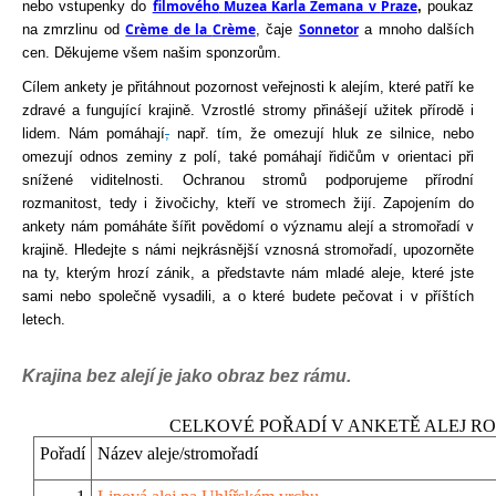
filmového
Muzea Karla Zemana v 
Praze
nebo vstupenky do 
, 
poukaz
Crème
 de la 
Crème
Sonnetor
na zmrzlinu 
od
, čaje 
 a mnoho dalších 
cen. Děkujeme všem našim sponzorům.
Cílem
ankety
 je 
přitáhnout
pozornost
veřejnosti
 k 
alejím
, 
které
patří
ke
zdravé
 a 
fungující
krajině
. 
Vzrostlé
stromy
přinášejí
užitek
přírodě
i
lidem
. 
Nám
pomáhají
,
např
. 
tím
, 
že
omezují
hluk
 ze 
silnice
, 
nebo
omezují
odnos
zeminy
 z 
polí
, 
také
pomáhají
řidičům
 v 
orientaci
při
snížené
viditelnosti
. 
Ochranou
stromů
podporujeme
přírodní
rozmanitost
, 
tedy
i
živočichy
, 
kte
ří
ve
stromech
žijí
. 
Zapojením
 do 
ankety
nám
pomáháte
šířit
povědomí
 o 
významu
alejí
 a 
stromořadí
 v 
krajině
. 
Hledejte
 s 
námi
nejkrásnější
vznosná
stromořadí
, 
upozorněte
na
 ty, 
kterým
hrozí
zánik
, a 
představte
nám
mladé
aleje
, 
které
jste
sami
nebo
společně
vysadili
, a o 
které
budete
pečovat
i
 v 
příštích
letech
.
Krajina bez 
alejí
 je 
jako
obraz
 bez 
rámu
.
CELKOVÉ POŘADÍ V ANKETĚ ALEJ RO
Pořadí
Název aleje/stromořadí