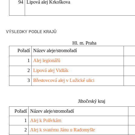
94
Lipová alej Krkoškova
VÝSLEDKY PODLE KRAJŮ
Hl. m. Praha
Pořadí
Název aleje/stromořadí
1
Alej legionářů
2
Lipová alej Vidlák
3
Břestovcová alej v Lužické ulici
Jihočeský kraj
Pořadí
Název aleje/stromořadí
1
Alej k Polívkám
2
Alej k svatému Jánu u Radomyšle