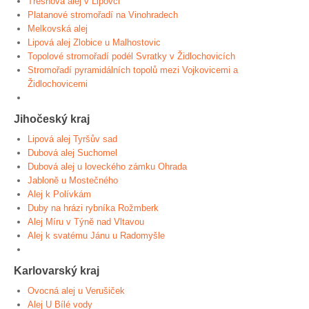
Třešňová alej v Lipovci
Platanové stromořadí na Vinohradech
Melkovská alej
Lipová alej Zlobice u Malhostovic
Topolové stromořadí podél Svratky v Židlochovicích
Stromořadí pyramidálních topolů mezi Vojkovicemi a
Židlochovicemi
Jihočeský kraj
Lipová alej Tyršův sad
Dubová alej Suchomel
Dubová alej u loveckého zámku Ohrada
Jabloně u Mostečného
Alej k Polívkám
Duby na hrázi rybníka Rožmberk
Alej Míru v Týně nad Vltavou
Alej k svatému Jánu u Radomyšle
Karlovarský kraj
Ovocná alej u Verušiček
Alej U Bílé vody