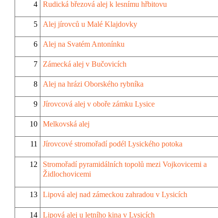
4
Rudická březová alej k lesnímu hřbitovu
5
Alej jírovců u Malé Klajdovky
6
Alej na Svatém Antonínku
7
Zámecká alej v Bučovicích
8
Alej na hrázi Oborského rybníka
9
Jírovcová alej v oboře zámku Lysice
10
Melkovská alej
11
Jírovcové stromořadí podél Lysického potoka
12
Stromořadí pyramidálních topolů mezi Vojkovicemi a
Židlochovicemi
13
Lipová alej nad zámeckou zahradou v Lysicích
14
Lipová alej u letního kina v Lysicích