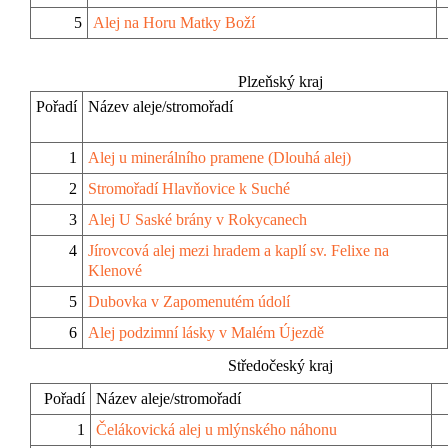
5
Alej na Horu Matky Boží
Plzeňský kraj
Pořadí
Název aleje/stromořadí
1
Alej u minerálního pramene (Dlouhá alej)
2
Stromořadí Hlavňovice k Suché
3
Alej U Saské brány v Rokycanech
4
Jírovcová alej mezi hradem a kaplí sv. Felixe na
Klenové
5
Dubovka v Zapomenutém údolí
6
Alej podzimní lásky v Malém Újezdě
Středočeský kraj
Pořadí
Název aleje/stromořadí
1
Čelákovická alej u mlýnského náhonu