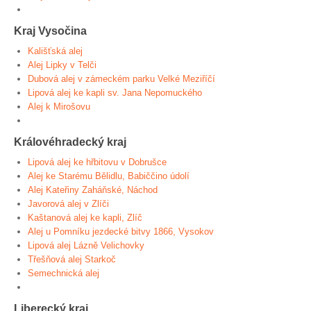
Kraj Vysočina
Kališťská alej
Alej Lipky v Telči
Dubová alej v zámeckém parku Velké Meziříčí
Lipová alej ke kapli sv. Jana Nepomuckého
Alej k Mirošovu
Královéhradecký kraj
Lipová alej ke hřbitovu v Dobrušce
Alej ke Starému Bělidlu, Babiččino údolí
Alej Kateřiny Zaháňské, Náchod
Javorová alej v Zlíči
Kaštanová alej ke kapli, Zlíč
Alej u Pomníku jezdecké bitvy 1866, Vysokov
Lipová alej Lázně Velichovky
Třešňová alej Starkoč
Semechnická alej
Liberecký kraj