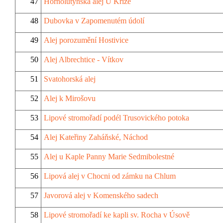
47
Hornolutyňská alej U Kříže
48
Dubovka v Zapomenutém údolí
49
Alej porozumění Hostivice
50
Alej Albrechtice - Vítkov
51
Svatohorská alej
52
Alej k Mirošovu
53
Lipové stromořadí podél Trusovického potoka
54
Alej Kateřiny Zaháňské, Náchod
55
Alej u Kaple Panny Marie Sedmibolestné
56
Lipová alej v Chocni od zámku na Chlum
57
Javorová alej v Komenského sadech
58
Lipové stromořadí ke kapli sv. Rocha v Úsově