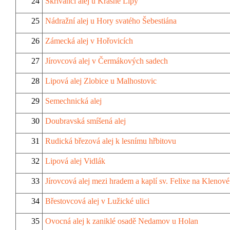
24
Skřivánčí alej u Krásné Lípy
25
Nádražní alej u Hory svatého Šebestiána
26
Zámecká alej v Hořovicích
27
Jírovcová alej v Čermákových sadech
28
Lipová alej Zlobice u Malhostovic
29
Semechnická alej
30
Doubravská smíšená alej
31
Rudická březová alej k lesnímu hřbitovu
32
Lipová alej Vidlák
33
Jírovcová alej mezi hradem a kaplí sv. Felixe na Klenové
34
Břestovcová alej v Lužické ulici
35
Ovocná alej k zaniklé osadě Nedamov u Holan