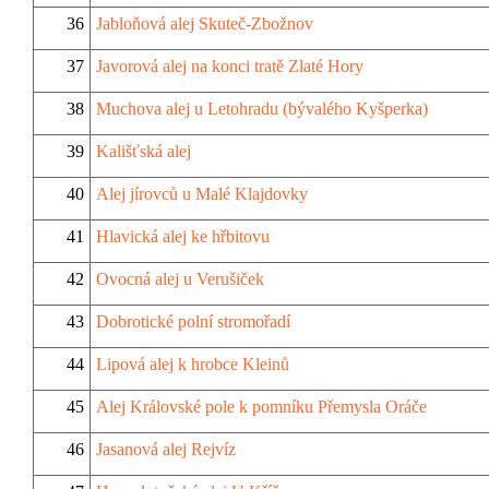
36
Jabloňová alej Skuteč-Zbožnov
37
Javorová alej na konci tratě Zlaté Hory
38
Muchova alej u Letohradu (bývalého Kyšperka)
39
Kališťská alej
40
Alej jírovců u Malé Klajdovky
41
Hlavická alej ke hřbitovu
42
Ovocná alej u Verušiček
43
Dobrotické polní stromořadí
44
Lipová alej k hrobce Kleinů
45
Alej Královské pole k pomníku Přemysla Oráče
46
Jasanová alej Rejvíz