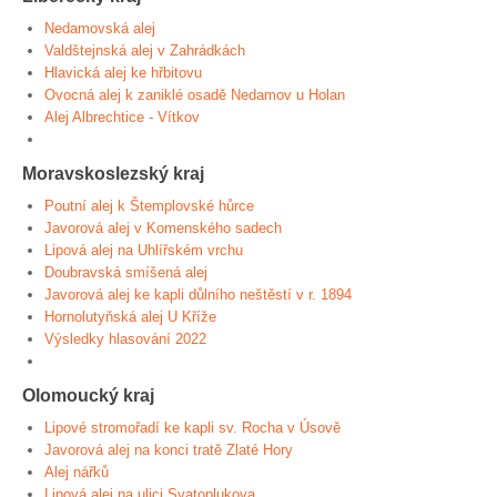
Nedamovská alej
Valdštejnská alej v Zahrádkách
Hlavická alej ke hřbitovu
Ovocná alej k zaniklé osadě Nedamov u Holan
Alej Albrechtice - Vítkov
Moravskoslezský kraj
Poutní alej k Štemplovské hůrce
Javorová alej v Komenského sadech
Lipová alej na Uhlířském vrchu
Doubravská smíšená alej
Javorová alej ke kapli důlního neštěstí v r. 1894
Hornolutyňská alej U Kříže
Výsledky hlasování 2022
Olomoucký kraj
Lipové stromořadí ke kapli sv. Rocha v Úsově
Javorová alej na konci tratě Zlaté Hory
Alej nářků
Lipová alej na ulici Svatoplukova