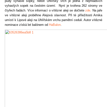
půdy
vyhaslé
sopky, neboť U
hlířský 
vrch je jedna z nejmladších
vyhaslých sopek na českém území.
 Nyní je 
tvořena
 262 stromy ve 
čtyřech 
řadách
. Více informací o vítězné aleji se dočtete 
zde
. Na jaře 
ve vítězné aleji proběhne Alejová slavnost. Při té příležitosti Arnika 
umístí k Lipové aleji na Uhlířském vrchu pamětní ceduli. Autor vítězné 
nominace získá let balónem od 
HaBalon
.