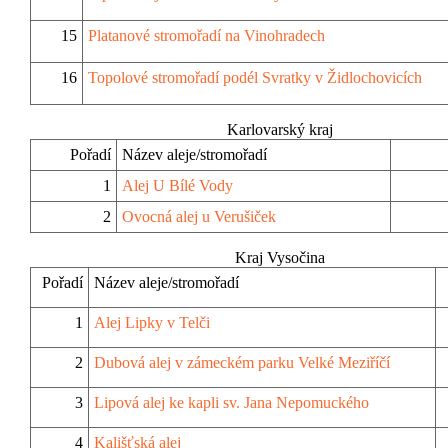
15
Platanové stromořadí na Vinohradech
16
Topolové stromořadí podél Svratky v Židlochovicích
Karlovarský kraj
Pořadí
Název aleje/stromořadí
1
Alej U Bílé Vody
2
Ovocná alej u Verušiček
Kraj Vysočina
Pořadí
Název aleje/stromořadí
1
Alej Lipky v Telči
2
Dubová alej v zámeckém parku Velké Meziříčí
3
Lipová alej ke kapli sv. Jana Nepomuckého
4
Kališťská alej