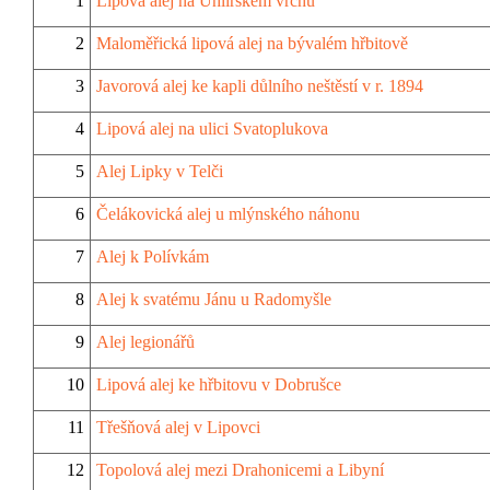
1
Lipová alej na Uhlířském vrchu
2
Maloměřická lipová alej na bývalém hřbitově
3
Javorová alej ke kapli důlního neštěstí v r. 1894
4
Lipová alej na ulici Svatoplukova
5
Alej Lipky v Telči
6
Čelákovická alej u mlýnského náhonu
7
Alej k Polívkám
8
Alej k svatému Jánu u Radomyšle
9
Alej legionářů
10
Lipová alej ke hřbitovu v Dobrušce
11
Třešňová alej v Lipovci
12
Topolová alej mezi Drahonicemi a Libyní