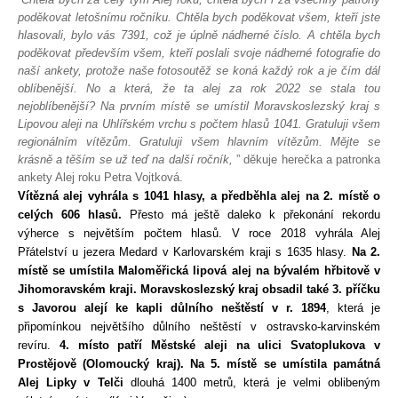
poděkovat letošnímu ročníku. Chtěla bych poděkovat všem, kteří jste 
hlasovali, bylo vás 7391, což je úplně nádherné číslo. A chtěla bych 
poděkovat především všem, kteří poslali svoje nádherné fotografie do 
naší ankety, protože naše fotosoutěž se koná každý rok a je čím dál 
oblíbenější. No a která, že ta alej za rok 2022 se stala tou 
nejoblíbenější? Na prvním místě se umístil Moravskoslezský kraj s 
Lipovou aleji na Uhlířském vrchu s počtem hlasů 1041. Gratuluji všem 
regionálním vítězům. Gratuluji všem hlavním vítězům. Mějte se 
krásně a těším se už teď na další ročník,
 ” děkuje herečka a patronka 
ankety Alej roku Petra Vojtková.
Vítězná
alej
vyhrála
 s 
10
41
hlasy
, 
a 
předběhla
alej
na
2. 
mís
tě
o 
celý
ch
6
06
hlasů
.
Přesto
má
ještě
daleko
 k 
překonání
rekordu
výherce
 s 
nej
větším
počtem
hlasů
.
 V
roce
 2018 
vyhrála
Alej 
Přátelství
 u 
jezera
 Medard 
v 
Karlovarském
kraji
 s 1635 
hlasy
. 
Na 2. 
místě
 se 
umístila
Maloměřická
lipová
alej
na
bývalém
hřbitově
 v 
Jihomoravsk
é
m
kraji
.
Moravskoslezský
kraj
obsadil
také
3
. 
příčku
s 
Javorou
alejí
ke
kapli
důlního
neštěstí
 v r. 
1894
, 
která
je 
připom
í
nkou
největší
ho
důlní
ho
neštěstí
 v 
ostravsko-karvinském
revíru
.
4. 
místo
patří
M
ěstsk
é
alej
i
na
ulici
Svat
o
pl
u
kova
 v 
Prostějově
 (
Olomoucký
kraj
). 
Na 5. 
místě
 se 
umístil
a
pam
á
tn
á
Alej
Lipky
 v 
Telči
dlouh
á
 1400 
metrů
, 
která
je 
velmi
oblibeným