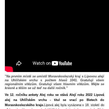
Spolupráce
"
Na prvním místě se umístil Moravskoslezský kraj s Lipovou aleji
na Uhlířském vrchu s počtem hlasů 1041. Gratuluji všem
regionálním vítězům. Gratuluji všem hlavním vítězům. Mějte se
krásně a těším se už teď na další ročník.
”
Ve 12. ročníku ankety Alej roku se stává Alejí roku 2022 Lipová 
alej na Uhl
ířském vrchu - 
titul se vrací 
po 
8
letech
 do 
Moravskoslezského
kraje
.
Lipová alej byla vysázena v 18. století 
do 