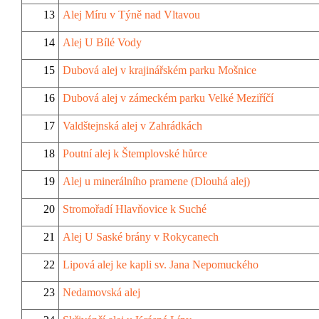
13
Alej Míru v Týně nad Vltavou
14
Alej U Bílé Vody
15
Dubová alej v krajinářském parku Mošnice
16
Dubová alej v zámeckém parku Velké Meziříčí
17
Valdštejnská alej v Zahrádkách
18
Poutní alej k Štemplovské hůrce
19
Alej u minerálního pramene (Dlouhá alej)
20
Stromořadí Hlavňovice k Suché
21
Alej U Saské brány v Rokycanech
22
Lipová alej ke kapli sv. Jana Nepomuckého
23
Nedamovská alej