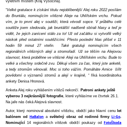
v
ý
letním
místem
 (
Kraj 
Vysočina
)
.
“
Velké gratulace 
k získání titulu nejoblíbenější Alej roku 2022 
posílám 
do Bruntálu, 
nominujícím vítězné Aleje na Uhlířském vrchu
. 
Pokud 
vím, 
je
 to
 první alej v soutěži, která vévodí 
sopce. 
V průběhu celé 
soutěže
 jsem sledovala, jak 
bruntálští 
nadšeně sbírali hlasy a teď je 
vidět, že jejich zanícení stálo za to! Už od začátku si vytvořili velký 
náskok před ostatními soutěžícími. Přesto poslední hlas přišel v 11 
hodin 59 minut 27 vteřin. 
Také gratuluji nominujícím všech 
regionálních 
vítězných alejí a stromořadí
. 
U
ž
 se těším na Alejovou 
slavnost, která 
proběhn
e
 ve vítězné 
A
leji 
na Uhlířském vrchu
.
Bude to 
velké 
a 
všechny srdečně zvu. Děkuji všem za 
čas, 
který 
jste anketě, 
a tedy stromům věnovali. Moc si toho vážím. Pomáháte 
Arnice 
 šířit
povědomí o významů stromů a alejí v krajině
, 
“
říká koordinátorka 
ankety Denisa Hronová.
Anketa
 Alej 
roku
vyhlášením
vítězů
nekončí
. 
P
atroni 
ankety
j
eště
vyberou
3 
nejkrásnější
fotografi
e
, 
které
vyhlásím
e
ve
čtvrtek
 26.1.
Na 
jaře
nás
čeká
Alejová
slavnost
.
Autor, 
který
nominoval
absolutní
vítězku
, 
obdrží
jako
hlavní
cenu
 let 
HaBalon
Li-Go
balónem
 od 
a
světelný
obraz
 od 
rodinné
firmy
.
FotoŠkoda
Nominující
14 regionálních vítězek obdrží poukazy od 