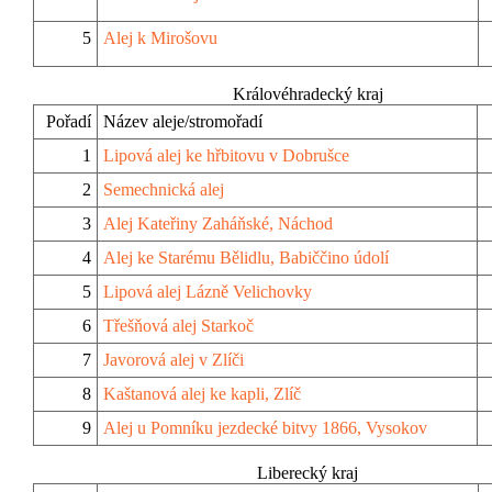
5
Alej k Mirošovu
Královéhradecký kraj
Pořadí
Název aleje/stromořadí
1
Lipová alej ke hřbitovu v Dobrušce
2
Semechnická alej
3
Alej Kateřiny Zaháňské, Náchod
4
Alej ke Starému Bělidlu, Babiččino údolí
5
Lipová alej Lázně Velichovky
6
Třešňová alej Starkoč
7
Javorová alej v Zlíči
8
Kaštanová alej ke kapli, Zlíč
9
Alej u Pomníku jezdecké bitvy 1866, Vysokov
Liberecký kraj