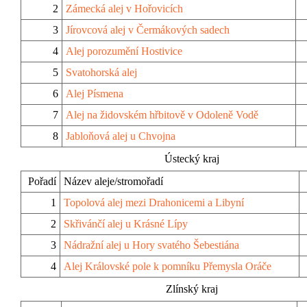
2
Zámecká alej v Hořovicích
3
Jírovcová alej v Čermákových sadech
4
Alej porozumění Hostivice
5
Svatohorská alej
6
Alej Písmena
7
Alej na židovském hřbitově v Odoleně Vodě
8
Jabloňová alej u Chvojna
Ústecký kraj
Pořadí
Název aleje/stromořadí
1
Topolová alej mezi Drahonicemi a Libyní
2
Skřivánčí alej u Krásné Lípy
3
Nádražní alej u Hory svatého Šebestiána
4
Alej Královské pole k pomníku Přemysla Oráče
Zlínský kraj