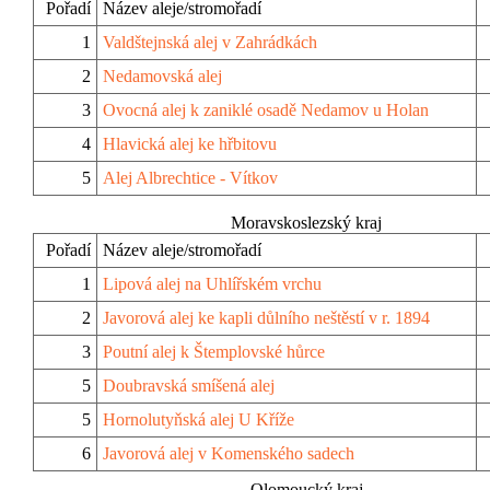
Pořadí
Název aleje/stromořadí
1
Valdštejnská alej v Zahrádkách
2
Nedamovská alej
3
Ovocná alej k zaniklé osadě Nedamov u Holan
4
Hlavická alej ke hřbitovu
5
Alej Albrechtice - Vítkov
Moravskoslezský kraj
Pořadí
Název aleje/stromořadí
1
Lipová alej na Uhlířském vrchu
2
Javorová alej ke kapli důlního neštěstí v r. 1894
3
Poutní alej k Štemplovské hůrce
5
Doubravská smíšená alej
5
Hornolutyňská alej U Kříže
6
Javorová alej v Komenského sadech
Olomoucký kraj