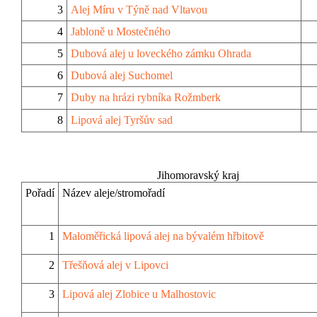
3
Alej Míru v Týně nad Vltavou
4
Jabloně u Mostečného
5
Dubová alej u loveckého zámku Ohrada
6
Dubová alej Suchomel
7
Duby na hrázi rybníka Rožmberk
8
Lipová alej Tyršův sad
Jihomoravský kraj
Pořadí
Název aleje/stromořadí
1
Maloměřická lipová alej na bývalém hřbitově
2
Třešňová alej v Lipovci
3
Lipová alej Zlobice u Malhostovic