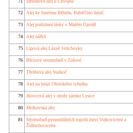
71
Jabloňová alej u Chvojna
72
Alej ke Starému Bělidlu, Babiččino údolí
73
Alej podzimní lásky v Malém Újezdě
74
Alej nářků
75
Lipová alej Lázně Velichovky
76
Březové stromořadí v Zašové
77
Třešňová alej Starkoč
78
Alej na hrázi Oborského rybníka
79
Jírovcová alej v oboře zámku Lysice
80
Melkovská alej
81
Stromořadí pyramidálních topolů mezi Vojkovicemi a
Židlochovicemi