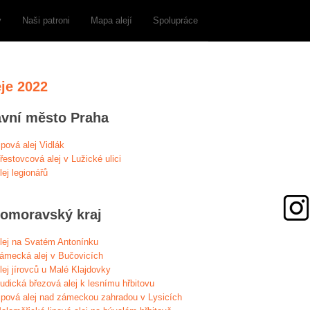
y
Naši patroni
Mapa alejí
Spolupráce
eje 2022
avní město Praha
ipová alej Vidlák
řestovcová alej v Lužické ulici
lej legionářů
homoravský kraj
lej na Svatém Antonínku
ámecká alej v Bučovicích
lej jírovců u Malé Klajdovky
udická březová alej k lesnímu hřbitovu
ipová alej nad zámeckou zahradou v Lysicích