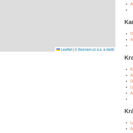
A
Ka
O
A
Leaflet
|
© Seznam.cz a.s. a další
Kr
K
A
D
L
A
Kr
L
A