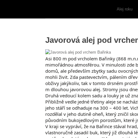
Alej roku
Javorová alej pod vrche
Asi 800 m pod vrcholem Bařinky (868 m.n.m
mimořádnou atmosférou. V minulosti zde byl
domů, ale především zbytky sadu ovocných
mohli živit. Zda pastevectvím, pálením dřev
obživy jakýkoliv, tak v tomto drsném prostř
m dlouhou javorovou alej. Stromy jsou dnes 
Druhá vedoucí kolem sadu a louky je už zna
Přibližně vedle jedné třetiny aleje se nach
jeho stáří se odhaduje na 300 – 400 let. V
rozdělal v jeho dutině oheň, který zničil sk
původním bukojedlovým porostům, které js
V kraji se vypráví, že na Bařince stával hrad
vlastnoručně zasadil buk, který již dlouhá lé