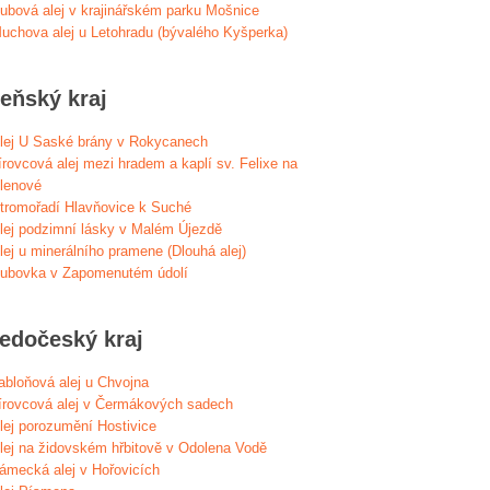
ubová alej v krajinářském parku Mošnice
uchova alej u Letohradu (bývalého Kyšperka)
zeňský kraj
lej U Saské brány v Rokycanech
írovcová alej mezi hradem a kaplí sv. Felixe na
lenové
tromořadí Hlavňovice k Suché
lej podzimní lásky v Malém Újezdě
lej u minerálního pramene (Dlouhá alej)
ubovka v Zapomenutém údolí
ředočeský kraj
abloňová alej u Chvojna
írovcová alej v Čermákových sadech
lej porozumění Hostivice
lej na židovském hřbitově v Odolena Vodě
ámecká alej v Hořovicích