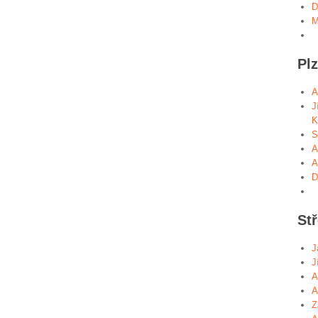
D
M
Pl
A
J
K
S
A
A
D
St
J
J
A
A
Z