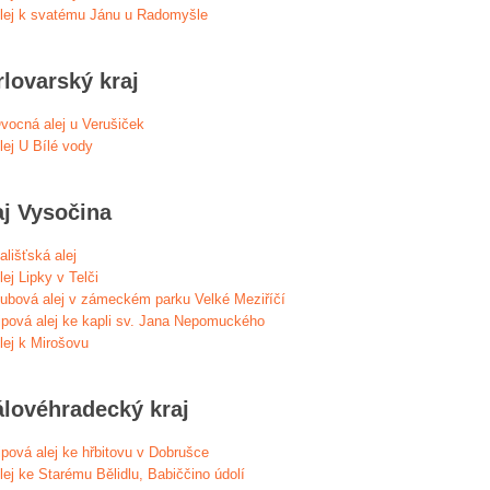
lej k svatému Jánu u Radomyšle
rlovarský kraj
vocná alej u Verušiček
lej U Bílé vody
aj Vysočina
ališťská alej
lej Lipky v Telči
ubová alej v zámeckém parku Velké Meziříčí
ipová alej ke kapli sv. Jana Nepomuckého
lej k Mirošovu
álovéhradecký kraj
ipová alej ke hřbitovu v Dobrušce
lej ke Starému Bělidlu, Babiččino údolí