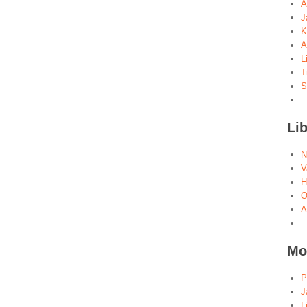
A
J
K
A
L
T
S
Lib
N
V
H
O
A
Mo
P
J
L