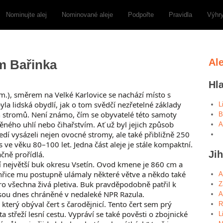
Nominujte alej
Nominované aleje
Podpořte
Pravidla
Výhr
Al
m Bařinka
Hl
.), směrem na Velké Karlovice se nachází místo s
a lidská obydlí, jak o tom svědčí nezřetelné základy
L
 stromů. Není známo, čím se obyvatelé této samoty
B
ěného uhlí nebo čihařstvím. Ať už byl jejich způsob
A
edí vysázeli nejen ovocné stromy, ale také přibližně 250
ve věku 80–100 let. Jedna část aleje je stále kompaktní.
Ji
čně prořídlá.
ází největší buk okresu Vsetín. Ovod kmene je 860 cm a
ichřice mu postupně ulámaly některé větve a někdo také
A
oro všechna živá pletiva. Buk pravděpodobně patřil k
Z
ou dnes chráněné v nedaleké NPR Razula.
A
, který obýval čert s čarodějnicí. Tento čert sem prý
R
ta střeží lesní cestu. Vypráví se také pověsti o zbojnické
L