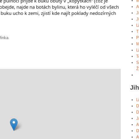
 půlnoci přijde k buku obutý v „kopýtkách“ (což je
M
obejde, najde na botách bylinu, která ho vyléčí od všech
A
 buku ucho k zemi, zjistí kde najít poklady nedozírných
J
J
L
T
řinka
P
M
L
T
S
Ž
Ji
L
D
D
J
A
D
A