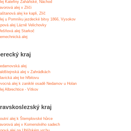
lej Kateřiny Zaháňské, Náchod
avorová alej v Zlíči
aštanová alej ke kapli, Zlíč
lej u Pomníku jezdecké bitvy 1866, Vysokov
ipová alej Lázně Velichovky
řešňová alej Starkoč
emechnická alej
erecký kraj
edamovská alej
aldštejnská alej v Zahrádkách
lavická alej ke hřbitovu
vocná alej k zaniklé osadě Nedamov u Holan
lej Albrechtice - Vítkov
ravskoslezský kraj
outní alej k Štemplovské hůrce
avorová alej v Komenského sadech
ipová alej na Uhlířském vrchu