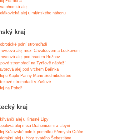
lej Písmena
vatohorská alej
elákovická alej u mlýnského náhonu
nský kraj
obrotické polní stromořadí
írovcová alej mezi Chvalčovem a Loukovem
írovcová alej pod hradem Rožnov
ipové stromořadí na Tyršově nábřeží
avorová alej pod vrchem Bařinka
lej u Kaple Panny Marie Sedmibolestné
řezové stromořadí v Zašové
lej na Pohoři
tecký kraj
křivánčí alej u Krásné Lípy
opolová alej mezi Drahonicemi a Libyní
lej Královské pole k pomníku Přemysla Oráče
ádražní alej u Hory svatého Šebestiána