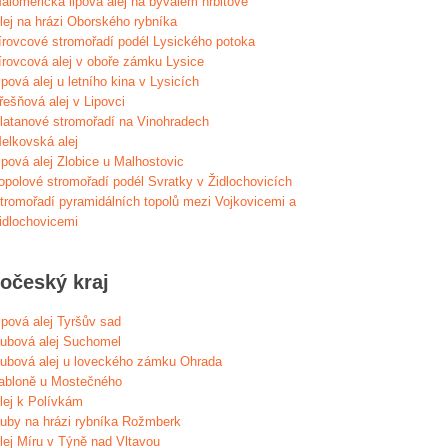
aloměřická lipová alej na bývalém hřbitově
lej na hrázi Oborského rybníka
írovcové stromořadí podél Lysického potoka
írovcová alej v oboře zámku Lysice
ipová alej u letního kina v Lysicích
řešňová alej v Lipovci
latanové stromořadí na Vinohradech
elkovská alej
ipová alej Zlobice u Malhostovic
opolové stromořadí podél Svratky v Židlochovicích
tromořadí pyramidálních topolů mezi Vojkovicemi a
idlochovicemi
hočeský kraj
ipová alej Tyršův sad
ubová alej Suchomel
ubová alej u loveckého zámku Ohrada
abloně u Mostečného
lej k Polívkám
uby na hrázi rybníka Rožmberk
lej Míru v Týně nad Vltavou