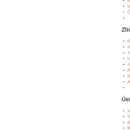
A
S
Č
Zlí
D
J
J
L
J
A
B
A
Ús
S
T
A
N