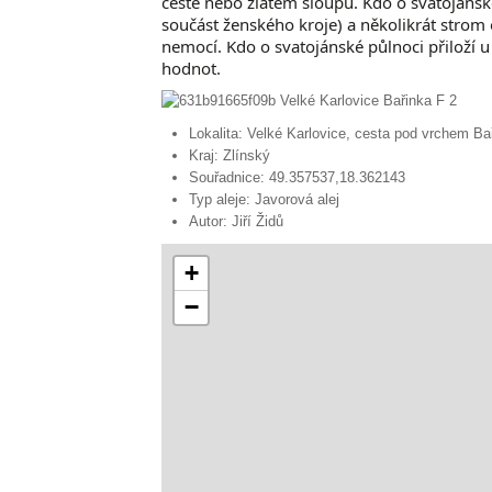
cestě nebo zlatém sloupu. Kdo o svatojánské
součást ženského kroje) a několikrát strom 
nemocí. Kdo o svatojánské půlnoci přiloží u
hodnot.
Lokalita:
Velké Karlovice, cesta pod vrchem Ba
Kraj:
Zlínský
Souřadnice:
49.357537,18.362143
Typ aleje:
Javorová alej
Autor:
Jiří Židů
+
−