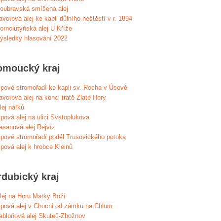
oubravská smíšená alej
avorová alej ke kapli důlního neštěstí v r. 1894
ornolutyňská alej U Kříže
ýsledky hlasování 2022
omoucký kraj
ipové stromořadí ke kapli sv. Rocha v Úsově
avorová alej na konci tratě Zlaté Hory
lej nářků
ipová alej na ulici Svatoplukova
asanová alej Rejvíz
ipové stromořadí podél Trusovického potoka
ipová alej k hrobce Kleinů
rdubický kraj
lej na Horu Matky Boží
ipová alej v Chocni od zámku na Chlum
abloňová alej Skuteč-Zbožnov