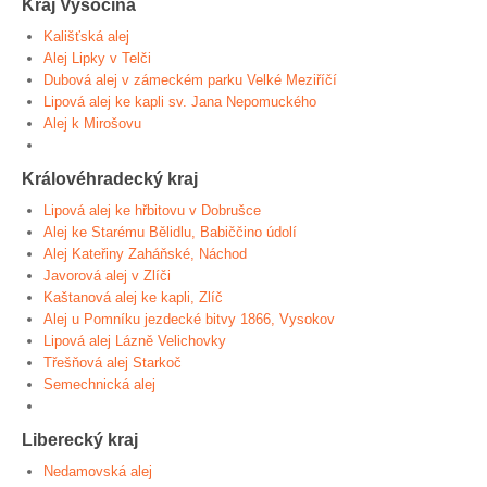
Kraj Vysočina
Kališťská alej
Alej Lipky v Telči
Dubová alej v zámeckém parku Velké Meziříčí
Lipová alej ke kapli sv. Jana Nepomuckého
Alej k Mirošovu
Královéhradecký kraj
Lipová alej ke hřbitovu v Dobrušce
Alej ke Starému Bělidlu, Babiččino údolí
Alej Kateřiny Zaháňské, Náchod
Javorová alej v Zlíči
Kaštanová alej ke kapli, Zlíč
Alej u Pomníku jezdecké bitvy 1866, Vysokov
Lipová alej Lázně Velichovky
Třešňová alej Starkoč
Semechnická alej
Liberecký kraj
Nedamovská alej