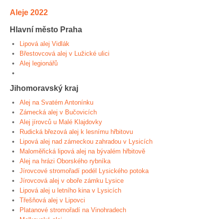
Aleje 2022
Hlavní město Praha
Lipová alej Vidlák
Břestovcová alej v Lužické ulici
Alej legionářů
Jihomoravský kraj
Alej na Svatém Antonínku
Zámecká alej v Bučovicích
Alej jírovců u Malé Klajdovky
Rudická březová alej k lesnímu hřbitovu
Lipová alej nad zámeckou zahradou v Lysicích
Maloměřická lipová alej na bývalém hřbitově
Alej na hrázi Oborského rybníka
Jírovcové stromořadí podél Lysického potoka
Jírovcová alej v oboře zámku Lysice
Lipová alej u letního kina v Lysicích
Třešňová alej v Lipovci
Platanové stromořadí na Vinohradech