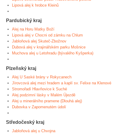
Lipová alej k hrobce Kleinů
Pardubický kraj
Alej na Horu Matky Boží
Lipová alej v Chocni od zámku na Chlum
Jabloňová alej Skuteč-Zbožnov
Dubová alej v krajinářském parku Mošnice
Muchova alej u Letohradu (bývalého Kyšperka)
Plzeňský kraj
Alej U Saské brány v Rokycanech
Jírovcová alej mezi hradem a kaplí sv. Felixe na Klenové
Stromořadí Hlavňovice k Suché
Alej podzimní lásky v Malém Újezdě
Alej u minerálního pramene (Dlouhá alej)
Dubovka v Zapomenutém údolí
Středočeský kraj
Jabloňová alej u Chvojna