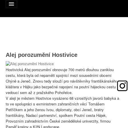
Alej roku
Alej porozumění Hostivice
Nominujte alej
Nominované aleje
Hostivická Alej porozumění obnovuje 700 metrů dlouhou zaniklou
cestu, která byla od nepaměti spojnicí mezi sousedními obcemi
Podpořte
Chýně a Jeneč. Znovu tedy slouží pro návštěvníky františkánského
kláštera v Hájku jako bezpečné napojení na poutní hájeckou cestu
Pravidla
vedoucí sem až z pražského Pohořelce.
V aleji je městem Hostivice vysázeno 68 vzrostlých javorů babyka a
Výhry
to ve spolupráci s exministrem zahraničních věcí Tomášem
Petříčkem a jeho ženou Ivou, diplomaty, obcí Jeneč, bratry
Naši patroni
františkány, Nadací partnerství, spolkem Poutní cesta Hájek,
Provozním zahradnictvím České zemědělské univerzity, firmou
Mapa alejí
Paměť krajiny a K2N Landscape.