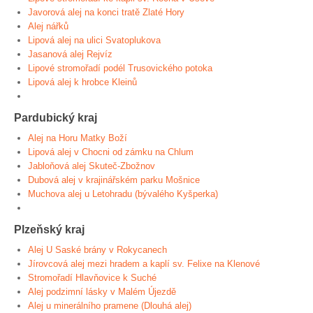
Javorová alej na konci tratě Zlaté Hory
Alej nářků
Lipová alej na ulici Svatoplukova
Jasanová alej Rejvíz
Lipové stromořadí podél Trusovického potoka
Lipová alej k hrobce Kleinů
Pardubický kraj
Alej na Horu Matky Boží
Lipová alej v Chocni od zámku na Chlum
Jabloňová alej Skuteč-Zbožnov
Dubová alej v krajinářském parku Mošnice
Muchova alej u Letohradu (bývalého Kyšperka)
Plzeňský kraj
Alej U Saské brány v Rokycanech
Jírovcová alej mezi hradem a kaplí sv. Felixe na Klenové
Stromořadí Hlavňovice k Suché
Alej podzimní lásky v Malém Újezdě
Alej u minerálního pramene (Dlouhá alej)