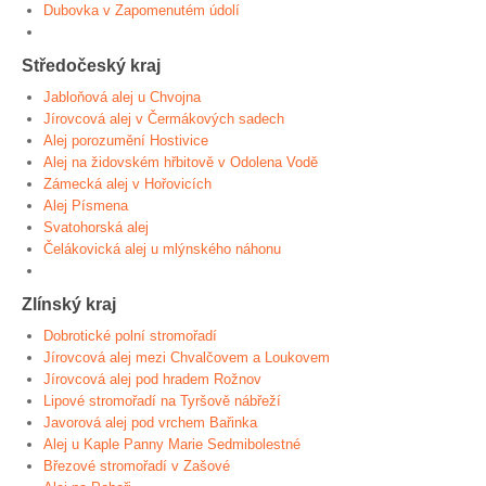
Dubovka v Zapomenutém údolí
Středočeský kraj
Jabloňová alej u Chvojna
Jírovcová alej v Čermákových sadech
Alej porozumění Hostivice
Alej na židovském hřbitově v Odolena Vodě
Zámecká alej v Hořovicích
Alej Písmena
Svatohorská alej
Čelákovická alej u mlýnského náhonu
Zlínský kraj
Dobrotické polní stromořadí
Jírovcová alej mezi Chvalčovem a Loukovem
Jírovcová alej pod hradem Rožnov
Lipové stromořadí na Tyršově nábřeží
Javorová alej pod vrchem Bařinka
Alej u Kaple Panny Marie Sedmibolestné
Březové stromořadí v Zašové