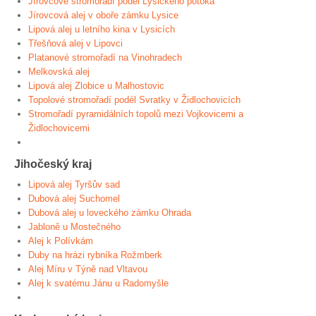
Jírovcové stromořadí podél Lysického potoka
Jírovcová alej v oboře zámku Lysice
Lipová alej u letního kina v Lysicích
Třešňová alej v Lipovci
Platanové stromořadí na Vinohradech
Melkovská alej
Lipová alej Zlobice u Malhostovic
Topolové stromořadí podél Svratky v Židlochovicích
Stromořadí pyramidálních topolů mezi Vojkovicemi a
Židlochovicemi
Jihočeský kraj
Lipová alej Tyršův sad
Dubová alej Suchomel
Dubová alej u loveckého zámku Ohrada
Jabloně u Mostečného
Alej k Polívkám
Duby na hrázi rybníka Rožmberk
Alej Míru v Týně nad Vltavou
Alej k svatému Jánu u Radomyšle