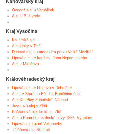
Karlovarský kraj
Ovocná alej u Verušiček
Alej U Bílé vody
Kraj Vysočina
Kališťská alej
Alej Lipky v Telči
Dubová alej v zámeckém parku Velké Meziříčí
Lipová alej ke kapli sv. Jana Nepomuckého
Alej k Mirošovu
Královéhradecký kraj
Lipová alej ke hřbitovu v Dobrušce
Alej ke Starému Bělidlu, Babiččino údolí
Alej Kateřiny Zaháňské, Náchod
Javorová alej v Zlíči
Kaštanová alej ke kapli, Zlíč
Alej u Pomníku jezdecké bitvy 1866, Vysokov
Lipová alej Lázně Velichovky
Třešňová alej Starkoč