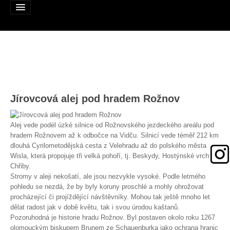
Alej roku
Jírovcová alej pod hradem Rožnov
Nominujte alej
Nominované aleje
Alej vede podél úzké silnice od Rožnovského jezdeckého areálu pod
hradem Rožnovem až k odbočce na Vidču. Silnicí vede téměř 212 km
Podpořte
dlouhá Cyrilometodějská cesta z Velehradu až do polského města
Wisla, která propojuje tři velká pohoří, tj. Beskydy, Hostýnské vrchy a
Pravidla
Chřiby.
Stromy v aleji nekošatí, ale jsou nezvykle vysoké. Podle letmého
Výhry
pohledu se nezdá, že by byly koruny proschlé a mohly ohrožovat
procházející či projíždějící návštěvníky. Mohou tak ještě mnoho let
Naši patroni
dělat radost jak v době květu, tak i svou úrodou kaštanů.
Pozoruhodná je historie hradu Rožnov. Byl postaven okolo roku 1267
Mapa alejí
olomouckým biskupem Brunem ze Schauenburka jako ochrana hranic