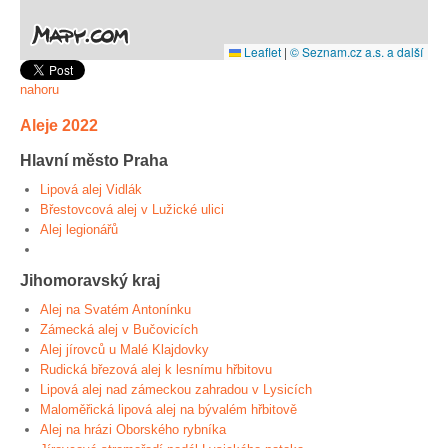
Leaflet
|
© Seznam.cz a.s. a další
nahoru
Aleje 2022
Hlavní město Praha
Lipová alej Vidlák
Břestovcová alej v Lužické ulici
Alej legionářů
Jihomoravský kraj
Alej na Svatém Antonínku
Zámecká alej v Bučovicích
Alej jírovců u Malé Klajdovky
Rudická březová alej k lesnímu hřbitovu
Lipová alej nad zámeckou zahradou v Lysicích
Maloměřická lipová alej na bývalém hřbitově
Alej na hrázi Oborského rybníka