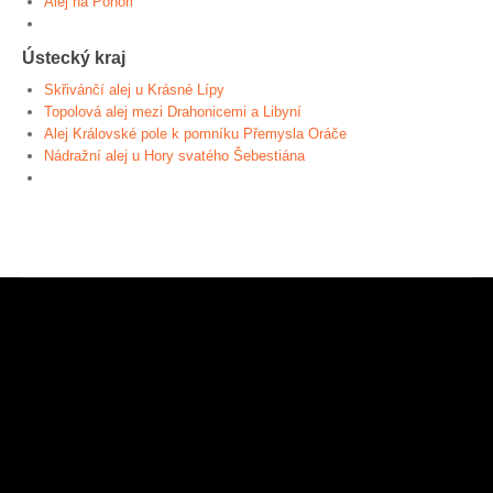
Alej na Pohoři
Ústecký kraj
Skřivánčí alej u Krásné Lípy
Topolová alej mezi Drahonicemi a Libyní
Alej Královské pole k pomníku Přemysla Oráče
Nádražní alej u Hory svatého Šebestiána