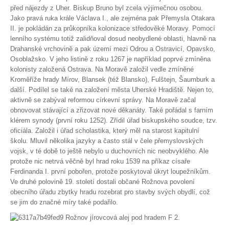
před nájezdy z Uher. Biskup Bruno byl zcela výjimečnou osobou.
Spolupráce
Jako pravá ruka krále Václava I., ale zejména pak Přemysla Otakara
II. je pokládán za průkopníka kolonizace středověké Moravy. Pomocí
lenního systému totiž zalidňoval dosud neobydlené oblasti, hlavně na
Drahanské vrchovině a pak území mezi Odrou a Ostravicí, Opavsko,
Osoblažsko. V jeho listině z roku 1267 je například poprvé zmíněna
kolonisty založená Ostrava. Na Moravě založil vedle zmíněné
Kroměříže hrady Mírov, Blansek (též Blansko), Fulštejn, Šaumburk a
další. Podílel se také na založení města Uherské Hradiště. Nejen to,
aktivně se zabýval reformou církevní správy. Na Moravě začal
obnovovat stávající a zřizovat nové děkanáty. Také pořádal s farním
klérem synody (první roku 1252). Zřídil úřad biskupského soudce, tzv.
oficiála. Založil i úřad scholastika, který měl na starost kapitulní
školu. Mluvil několika jazyky a často stál v čele přemyslovských
vojsk, v té době to ještě nebylo u duchovních nic neobvyklého. Ale
protože nic netrvá věčně byl hrad roku 1539 na příkaz císaře
Ferdinanda I. první pobořen, protože poskytoval úkryt loupežníkům.
Ve druhé polovině 19. století dostali občané Rožnova povolení
obecního úřadu zbytky hradu rozebrat pro stavby svých obydlí, což
se jim do značné míry také podařilo.