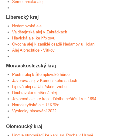
Semechnická alej
Liberecký kraj
Nedamovská alej
Valdštejnská alej v Zahrádkách
Hlavická alej ke hřbitovu
Ovocná alej k zaniklé osadě Nedamov u Holan
Alej Albrechtice - Vítkov
Moravskoslezský kraj
Poutní alej k Štemplovské hůrce
Javorová alej v Komenského sadech
Lipová alej na Uhlířském vrchu
Doubravská smíšená alej
Javorová alej ke kapli důlního neštěstí v r. 1894
Hornolutyňská alej U Kříže
Výsledky hlasování 2022
Olomoucký kraj
Lipové stromořadí ke kapli sv. Rocha v Úsově