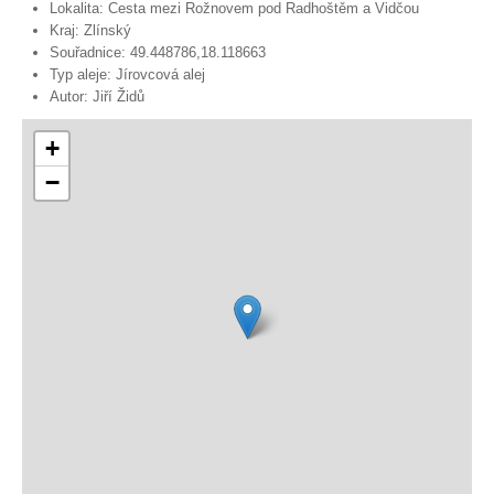
Lokalita:
Cesta mezi Rožnovem pod Radhoštěm a Vidčou
Kraj:
Zlínský
Souřadnice:
49.448786,18.118663
Typ aleje:
Jírovcová alej
Autor:
Jiří Židů
+
−