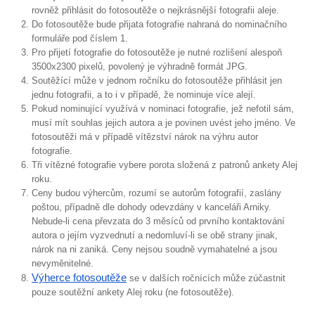
rovněž přihlásit do fotosoutěže o nejkrásnější fotografii aleje.
Do fotosoutěže bude přijata fotografie nahraná do nominačního
formuláře pod číslem 1.
Pro přijetí fotografie do fotosoutěže je nutné rozlišení alespoň
3500x2300 pixelů, povolený je výhradně formát JPG.
Soutěžící může v jednom ročníku do fotosoutěže přihlásit jen
jednu fotografii, a to i v případě, že nominuje více alejí.
Pokud nominující využívá v nominaci fotografie, jež nefotil sám,
musí mít souhlas jejich autora a je povinen uvést jeho jméno. Ve
fotosoutěži má v případě vítězství nárok na výhru autor
fotografie.
Tři vítězné fotografie vybere porota složená z patronů ankety Alej
roku.
Ceny budou výhercům, rozumí se autorům fotografií, zaslány
poštou, případně dle dohody odevzdány v kanceláři Arniky.
Nebude-li cena převzata do 3 měsíců od prvního kontaktování
autora o jejím vyzvednutí a nedomluví-li se obě strany jinak,
nárok na ni zaniká. Ceny nejsou soudně vymahatelné a jsou
nevyměnitelné.
Výherce fotosoutěže
se v dalších ročnících může zúčastnit
pouze soutěžní ankety Alej roku (ne fotosoutěže).