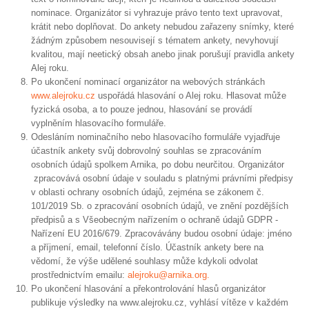
nominace. Organizátor si vyhrazuje právo tento text upravovat,
krátit nebo doplňovat. Do ankety nebudou zařazeny snímky, které
žádným způsobem nesouvisejí s tématem ankety, nevyhovují
kvalitou, mají neetický obsah anebo jinak porušují pravidla ankety
Alej roku.
Po ukončení nominací organizátor na webových stránkách
www.alejroku.cz
uspořádá hlasování o Alej roku. Hlasovat může
fyzická osoba, a to pouze jednou, hlasování se provádí
vyplněním hlasovacího formuláře.
Odesláním nominačního nebo hlasovacího formuláře vyjadřuje
účastník ankety svůj dobrovolný souhlas se zpracováním
osobních údajů spolkem Arnika, po dobu neurčitou. Organizátor
zpracovává osobní údaje v souladu s platnými právními předpisy
v oblasti ochrany osobních údajů, zejména se zákonem č.
101/2019 Sb. o zpracování osobních údajů, ve znění pozdějších
předpisů a s Všeobecným nařízením o ochraně údajů GDPR -
Nařízení EU 2016/679. Zpracovávány budou osobní údaje: jméno
a příjmení, email, telefonní číslo. Účastník ankety bere na
vědomí, že výše udělené souhlasy může kdykoli odvolat
prostřednictvím emailu:
alejroku@arnika.org
.
Po ukončení hlasování a překontrolování hlasů organizátor
publikuje výsledky na www.alejroku.cz, vyhlásí vítěze v každém