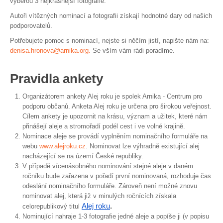
vyberou 3 nejkrásnější fotografie.
Spolupráce
Autoři vítězných nominací a fotografii získají hodnotné dary od našich
podporovatelů.
Potřebujete pomoc s nominací, nejste si něčím jistí, napište nám na:
denisa.hronova@arnika.org
.
Se vším vám rádi poradíme.
Pravidla ankety
Organizátorem ankety Alej roku je spolek Arnika - Centrum pro
podporu občanů. Anketa Alej roku je určena pro širokou veřejnost.
Cílem ankety je upozornit na krásu, význam a užitek, které nám
přinášejí aleje a stromořadí podél cest i ve volné krajině.
Nominace aleje se provádí vyplněním nominačního formuláře na
webu
www.alejroku.cz
. Nominovat lze výhradně existující alej
nacházející se na území České republiky.
V případě vícenásobného nominování stejné aleje v daném
ročníku bude zařazena v pořadí první nominovaná, rozhoduje čas
odeslání nominačního formuláře. Zároveň není možné znovu
nominovat alej, která již v minulých ročnících získala
Alej roku
.
celorepublikový titul
Nominující nahraje 1-3 fotografie jedné aleje a popíše ji (v popisu