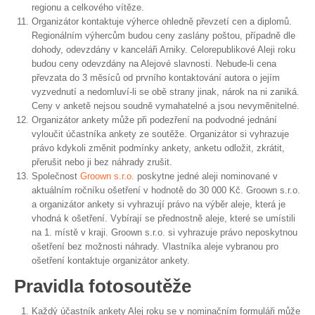
regionu a celkového vítěze.
Organizátor kontaktuje výherce ohledně převzetí cen a diplomů.
Regionálním výhercům budou ceny zaslány poštou, případně dle
dohody, odevzdány v kanceláři Arniky. Celorepublikové Aleji roku
budou ceny odevzdány na Alejové slavnosti. Nebude-li cena
převzata do 3 měsíců od prvního kontaktování autora o jejím
vyzvednutí a nedomluví-li se obě strany jinak, nárok na ni zaniká.
Ceny v anketě nejsou soudně vymahatelné a jsou nevyměnitelné.
Organizátor ankety může při podezření na podvodné jednání
vyloučit účastníka ankety ze soutěže. Organizátor si vyhrazuje
právo kdykoli změnit podmínky ankety, anketu odložit, zkrátit,
přerušit nebo ji bez náhrady zrušit.
Společnost
Groown s.r.o.
poskytne jedné aleji nominované v
aktuálním ročníku ošetření v hodnotě do 30 000 Kč. Groown s.r.o.
a organizátor ankety si vyhrazují právo na výběr aleje, která je
vhodná k ošetření. Vybírají se přednostně aleje, které se umístili
na 1. místě v kraji. Groown s.r.o. si vyhrazuje právo neposkytnou
ošetření bez možnosti náhrady. Vlastníka aleje vybranou pro
ošetření kontaktuje organizátor ankety.
Pravidla fotosoutěže
Každý účastník ankety Alej roku se v nominačním formuláři může