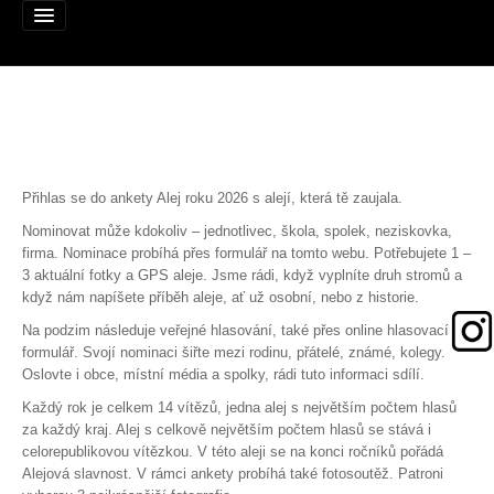
Alej roku
Přihlas se do ankety Alej roku 2026 s alejí, která tě zaujala.
Nominujte alej
Nominovat může kdokoliv – jednotlivec, škola, spolek, neziskovka,
firma. Nominace probíhá přes formulář na tomto webu. Potřebujete 1 –
Nominované aleje
3 aktuální fotky a GPS aleje. Jsme rádi, když vyplníte druh stromů a
když nám napíšete příběh aleje, ať už osobní, nebo z historie.
Podpořte
Na podzim následuje veřejné hlasování, také přes online hlasovací
Pravidla
formulář. Svojí nominaci šiřte mezi rodinu, přátelé, známé, kolegy.
Oslovte i obce, místní média a spolky, rádi tuto informaci sdílí.
Výhry
Každý rok je celkem 14 vítězů, jedna alej s největším počtem hlasů
za každý kraj. Alej s celkově největším počtem hlasů se stává i
Naši patroni
celorepublikovou vítězkou. V této aleji se na konci ročníků pořádá
Alejová slavnost. V rámci ankety probíhá také fotosoutěž. Patroni
Mapa alejí