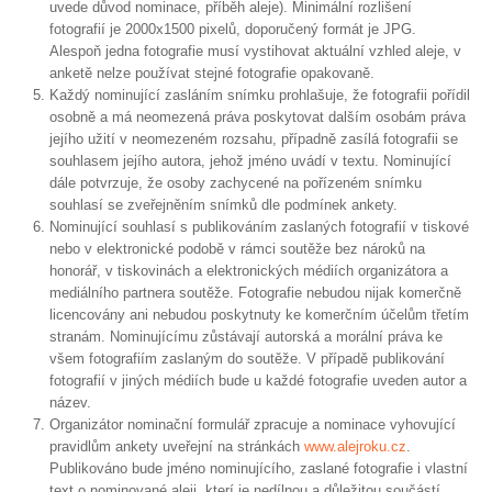
uvede důvod nominace, příběh aleje). Minimální rozlišení
fotografií je 2000x1500 pixelů, doporučený formát je JPG.
Alespoň jedna fotografie musí vystihovat aktuální vzhled aleje, v
anketě nelze používat stejné fotografie opakovaně.
Každý nominující zasláním snímku prohlašuje, že fotografii pořídil
osobně a má neomezená práva poskytovat dalším osobám práva
jejího užití v neomezeném rozsahu, případně zasílá fotografii se
souhlasem jejího autora, jehož jméno uvádí v textu. Nominující
dále potvrzuje, že osoby zachycené na pořízeném snímku
souhlasí se zveřejněním snímků dle podmínek ankety.
Nominující souhlasí s publikováním zaslaných fotografií v tiskové
nebo v elektronické podobě v rámci soutěže bez nároků na
honorář, v tiskovinách a elektronických médiích organizátora a
mediálního partnera soutěže. Fotografie nebudou nijak komerčně
licencovány ani nebudou poskytnuty ke komerčním účelům třetím
stranám. Nominujícímu zůstávají autorská a morální práva ke
všem fotografiím zaslaným do soutěže. V případě publikování
fotografií v jiných médiích bude u každé fotografie uveden autor a
název.
Organizátor nominační formulář zpracuje a nominace vyhovující
pravidlům ankety uveřejní na stránkách
www.alejroku.cz
.
Publikováno bude jméno nominujícího, zaslané fotografie i vlastní
text o nominované aleji, kterí je nedílnou a důležitou součástí