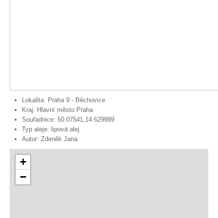
Lokalita:
Praha 9 - Běchovice
Kraj:
Hlavní město Praha
Souřadnice:
50.07541,14.629989
Typ aleje:
lipová alej
Autor:
Zdeněk Jana
+
−