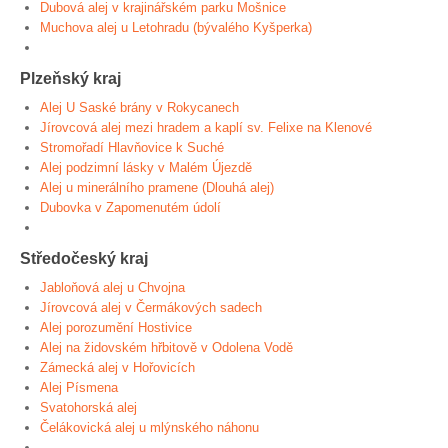
Dubová alej v krajinářském parku Mošnice
Muchova alej u Letohradu (bývalého Kyšperka)
Plzeňský kraj
Alej U Saské brány v Rokycanech
Jírovcová alej mezi hradem a kaplí sv. Felixe na Klenové
Stromořadí Hlavňovice k Suché
Alej podzimní lásky v Malém Újezdě
Alej u minerálního pramene (Dlouhá alej)
Dubovka v Zapomenutém údolí
Středočeský kraj
Jabloňová alej u Chvojna
Jírovcová alej v Čermákových sadech
Alej porozumění Hostivice
Alej na židovském hřbitově v Odolena Vodě
Zámecká alej v Hořovicích
Alej Písmena
Svatohorská alej
Čelákovická alej u mlýnského náhonu