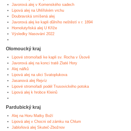
Javorová alej v Komenského sadech
Lipová alej na Uhlířském vrchu
Doubravská smíšená alej
Javorová alej ke kapli důlního neštěstí v r. 1894
Hornolutyňská alej U Kříže
Výsledky hlasování 2022
Olomoucký kraj
Lipové stromořadí ke kapli sv. Rocha v Úsově
Javorová alej na konci tratě Zlaté Hory
Alej nářků
Lipová alej na ulici Svatoplukova
Jasanová alej Rejvíz
Lipové stromořadí podél Trusovického potoka
Lipová alej k hrobce Kleinů
Pardubický kraj
Alej na Horu Matky Boží
Lipová alej v Chocni od zámku na Chlum
Jabloňová alej Skuteč-Zbožnov