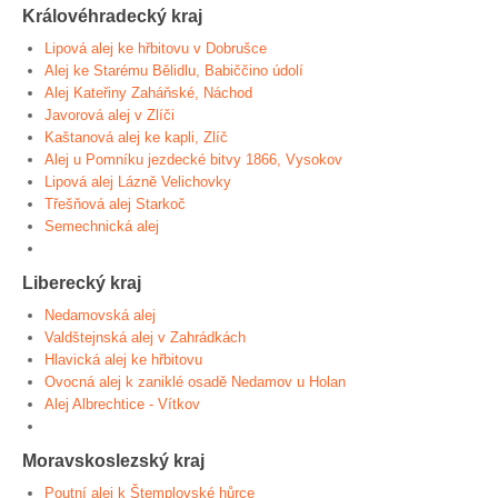
Královéhradecký kraj
Lipová alej ke hřbitovu v Dobrušce
Alej ke Starému Bělidlu, Babiččino údolí
Alej Kateřiny Zaháňské, Náchod
Javorová alej v Zlíči
Kaštanová alej ke kapli, Zlíč
Alej u Pomníku jezdecké bitvy 1866, Vysokov
Lipová alej Lázně Velichovky
Třešňová alej Starkoč
Semechnická alej
Liberecký kraj
Nedamovská alej
Valdštejnská alej v Zahrádkách
Hlavická alej ke hřbitovu
Ovocná alej k zaniklé osadě Nedamov u Holan
Alej Albrechtice - Vítkov
Moravskoslezský kraj
Poutní alej k Štemplovské hůrce