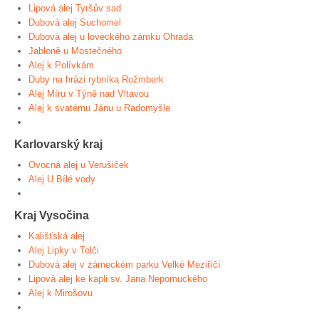
Lipová alej Tyršův sad
Dubová alej Suchomel
Dubová alej u loveckého zámku Ohrada
Jabloně u Mostečného
Alej k Polívkám
Duby na hrázi rybníka Rožmberk
Alej Míru v Týně nad Vltavou
Alej k svatému Jánu u Radomyšle
Karlovarský kraj
Ovocná alej u Verušiček
Alej U Bílé vody
Kraj Vysočina
Kališťská alej
Alej Lipky v Telči
Dubová alej v zámeckém parku Velké Meziříčí
Lipová alej ke kapli sv. Jana Nepomuckého
Alej k Mirošovu