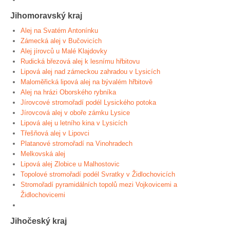
Jihomoravský kraj
Alej na Svatém Antonínku
Zámecká alej v Bučovicích
Alej jírovců u Malé Klajdovky
Rudická březová alej k lesnímu hřbitovu
Lipová alej nad zámeckou zahradou v Lysicích
Maloměřická lipová alej na bývalém hřbitově
Alej na hrázi Oborského rybníka
Jírovcové stromořadí podél Lysického potoka
Jírovcová alej v oboře zámku Lysice
Lipová alej u letního kina v Lysicích
Třešňová alej v Lipovci
Platanové stromořadí na Vinohradech
Melkovská alej
Lipová alej Zlobice u Malhostovic
Topolové stromořadí podél Svratky v Židlochovicích
Stromořadí pyramidálních topolů mezi Vojkovicemi a
Židlochovicemi
Jihočeský kraj