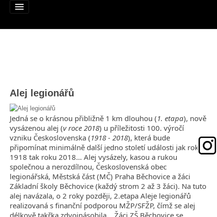
Alej roku
Alej legionářů
Nominujte alej
Nominované aleje
Jedná se o krásnou přibližně 1 km dlouhou (
1. etapa
), nově
vysázenou alej (
v roce 2018
) u příležitosti 100. výročí
Podpořte
vzniku Československa (
1918 - 2018
), která bude
připomínat minimálně další jedno století události jak roku
Pravidla
1918 tak roku 2018... Alej vysázely, kasou a rukou
společnou a nerozdílnou, Československá obec
Výhry
legionářská, Městská část (MČ) Praha Běchovice a žáci
Základní školy Běchovice (každý strom 2 až 3 žáci). Na tuto
Naši patroni
alej navázala, o 2 roky později, 2.etapa Aleje legionářů
realizovaná s finanční podporou MŽP/SFŽP, čímž se alej
Mapa alejí
délkově takřka zdvojnásobila... Žáci ZŠ Běchovice se