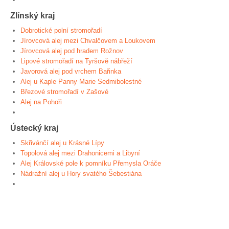
Zlínský kraj
Dobrotické polní stromořadí
Jírovcová alej mezi Chvalčovem a Loukovem
Jírovcová alej pod hradem Rožnov
Lipové stromořadí na Tyršově nábřeží
Javorová alej pod vrchem Bařinka
Alej u Kaple Panny Marie Sedmibolestné
Březové stromořadí v Zašové
Alej na Pohoři
Ústecký kraj
Skřivánčí alej u Krásné Lípy
Topolová alej mezi Drahonicemi a Libyní
Alej Královské pole k pomníku Přemysla Oráče
Nádražní alej u Hory svatého Šebestiána