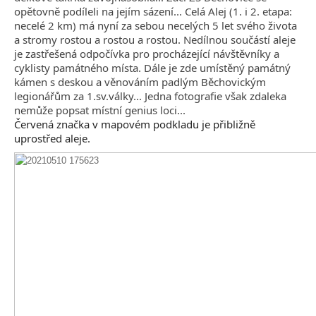
opětovně podíleli na jejím sázení... Celá Alej (1. i 2. etapa:
Spolupráce
necelé 2 km) má nyní za sebou necelých 5 let svého života
a stromy rostou a rostou a rostou. Nedílnou součástí aleje
je zastřešená odpočívka pro procházející návštěvníky a
cyklisty památného místa. Dále je zde umístěný památný
kámen s deskou a věnováním padlým Běchovickým
legionářům za 1.sv.války... Jedna fotografie však zdaleka
nemůže popsat místní genius loci...
Červená značka v mapovém podkladu je přibližně
uprostřed aleje.