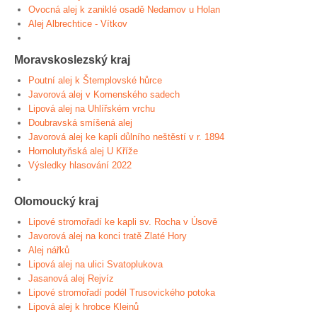
Ovocná alej k zaniklé osadě Nedamov u Holan
Alej Albrechtice - Vítkov
Moravskoslezský kraj
Poutní alej k Štemplovské hůrce
Javorová alej v Komenského sadech
Lipová alej na Uhlířském vrchu
Doubravská smíšená alej
Javorová alej ke kapli důlního neštěstí v r. 1894
Hornolutyňská alej U Kříže
Výsledky hlasování 2022
Olomoucký kraj
Lipové stromořadí ke kapli sv. Rocha v Úsově
Javorová alej na konci tratě Zlaté Hory
Alej nářků
Lipová alej na ulici Svatoplukova
Jasanová alej Rejvíz
Lipové stromořadí podél Trusovického potoka
Lipová alej k hrobce Kleinů