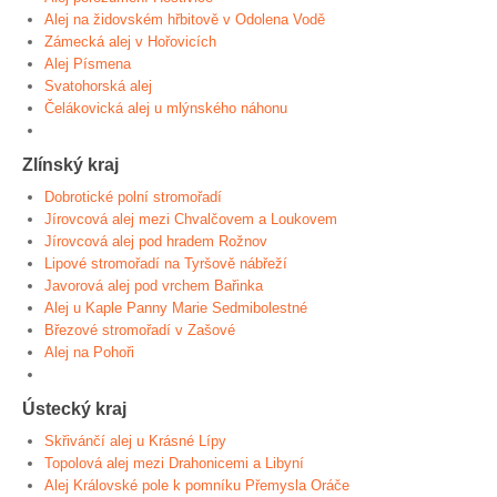
Alej na židovském hřbitově v Odolena Vodě
Zámecká alej v Hořovicích
Alej Písmena
Svatohorská alej
Čelákovická alej u mlýnského náhonu
Zlínský kraj
Dobrotické polní stromořadí
Jírovcová alej mezi Chvalčovem a Loukovem
Jírovcová alej pod hradem Rožnov
Lipové stromořadí na Tyršově nábřeží
Javorová alej pod vrchem Bařinka
Alej u Kaple Panny Marie Sedmibolestné
Březové stromořadí v Zašové
Alej na Pohoři
Ústecký kraj
Skřivánčí alej u Krásné Lípy
Topolová alej mezi Drahonicemi a Libyní
Alej Královské pole k pomníku Přemysla Oráče