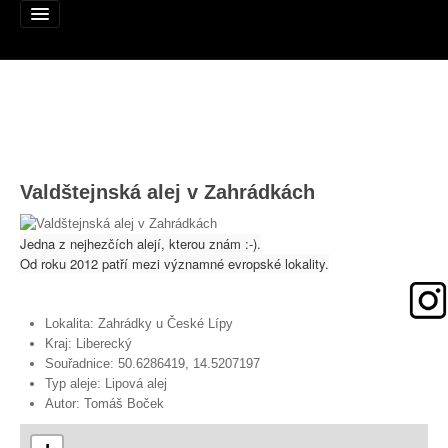
Alej roku
Valdštejnská alej v Zahrádkách
Nominujte alej
Nominované aleje
Jedna z nejhezčích alejí, kterou znám :-).
Od roku 2012 patří mezi významné evropské lokality.
Podpořte
Pravidla
Lokalita:
Zahrádky u České Lípy
Kraj:
Liberecký
Výhry
Souřadnice:
50.6286419, 14.5207197
Typ aleje:
Lipová alej
Naši patroni
Autor:
Tomáš Boček
Mapa alejí