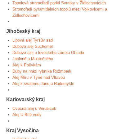
Topolové stromořadí podél Svratky v Židlochovicích
Stromořadí pyramidálních topolů mezi Vojkovicemi a
Židlochovicemi
Jihočeský kraj
Lipová alej Tyršův sad
Dubová alej Suchomel
Dubová alej u loveckého zámku Ohrada
Jabloně u Mostečného
Alej k Polívkám
Duby na hrázi rybníka Rožmberk
Alej Míru v Týně nad Vltavou
Alej k svatému Jánu u Radomyšle
Karlovarský kraj
Ovocná alej u Verušiček
Alej U Bílé vody
Kraj Vysočina