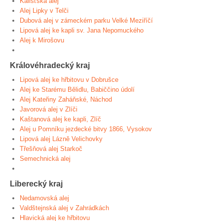
Kališťská alej
Alej Lipky v Telči
Dubová alej v zámeckém parku Velké Meziříčí
Lipová alej ke kapli sv. Jana Nepomuckého
Alej k Mirošovu
Královéhradecký kraj
Lipová alej ke hřbitovu v Dobrušce
Alej ke Starému Bělidlu, Babiččino údolí
Alej Kateřiny Zaháňské, Náchod
Javorová alej v Zlíči
Kaštanová alej ke kapli, Zlíč
Alej u Pomníku jezdecké bitvy 1866, Vysokov
Lipová alej Lázně Velichovky
Třešňová alej Starkoč
Semechnická alej
Liberecký kraj
Nedamovská alej
Valdštejnská alej v Zahrádkách
Hlavická alej ke hřbitovu