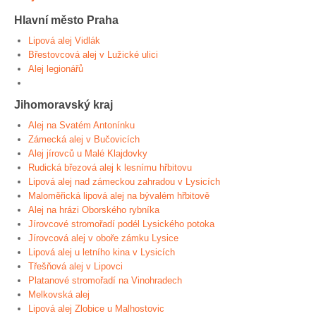
Hlavní město Praha
Lipová alej Vidlák
Břestovcová alej v Lužické ulici
Alej legionářů
Jihomoravský kraj
Alej na Svatém Antonínku
Zámecká alej v Bučovicích
Alej jírovců u Malé Klajdovky
Rudická březová alej k lesnímu hřbitovu
Lipová alej nad zámeckou zahradou v Lysicích
Maloměřická lipová alej na bývalém hřbitově
Alej na hrázi Oborského rybníka
Jírovcové stromořadí podél Lysického potoka
Jírovcová alej v oboře zámku Lysice
Lipová alej u letního kina v Lysicích
Třešňová alej v Lipovci
Platanové stromořadí na Vinohradech
Melkovská alej
Lipová alej Zlobice u Malhostovic