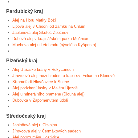
Pardubický kraj
Alej na Horu Matky Boží
Lipová alej v Chocni od zámku na Chlum
Jabloňová alej Skuteč-Zbožnov
Dubová alej v krajinářském parku Mošnice
Muchova alej u Letohradu (bývalého Kyšperka)
Plzeňský kraj
Alej U Saské brány v Rokycanech
Jírovcová alej mezi hradem a kaplí sv. Felixe na Klenové
Stromořadí Hlavňovice k Suché
Alej podzimní lásky v Malém Újezdě
Alej u minerálního pramene (Dlouhá alej)
Dubovka v Zapomenutém údolí
Středočeský kraj
Jabloňová alej u Chvojna
Jírovcová alej v Čermákových sadech
Alej porozumění Hostivice