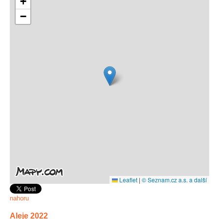
+
−
Spolupráce
Leaflet
|
© Seznam.cz a.s. a další
nahoru
Aleje 2022