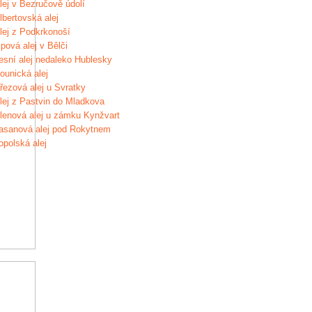
lej v Bezručově údolí
lbertovská alej
lej z Podkrkonoší
ipová alej v Bělči
esní alej nedaleko Hublesky
ounická alej
řezová alej u Svratky
lej z Pastvin do Mladkova
lenová alej u zámku Kynžvart
asanová alej pod Rokytnem
opolská alej