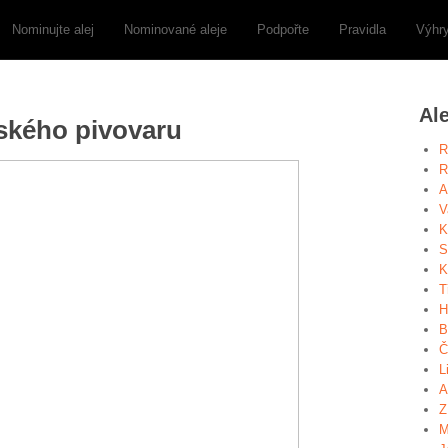
Nominujte alej
Nominované aleje
Podpořte
Pravidla
Výhr
Al
nského pivovaru
R
R
A
V
K
S
K
T
H
B
Č
L
A
Z
M