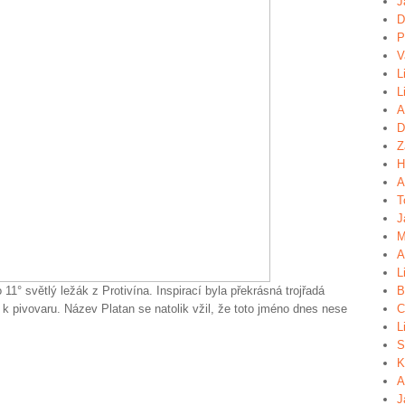
J
D
P
V
L
L
A
D
Z
H
A
T
J
M
A
L
11° světlý ležák z Protivína. Inspirací byla překrásná trojřadá
B
 k pivovaru. Název Platan se natolik vžil, že toto jméno dnes nese
C
L
S
K
A
J