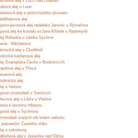
avorová alej v Lužci nad Cidlinou
ubová alej u Loun
latanová elej u protivínského pivovaru
aldštejnova alej
ipovo-javorová alej nedaleko Janovic u Rýmařova
ipová alej ke kostelu svJana Křtitele v Radomyšli
lej Rohanka u zámku Sychrov
avle - Měchenice
ámecká alej v Chotěboři
oštická kaštanová alej
lej Svatopluka Čecha v Boskovicích
opolová alej u Třince
asanová alej
stěnická alej
lej u Veřovic
ipové stromořadí v Semicích
řezová alej u Libže u Vlašimi
esta k lesnímu hřbitovu
ipová alej u Sychrova
tromořadí starých vrb kolem náhonu
 pramenům Českého státu
lej u sokolovny
abloňová alej v Jeseníku nad Odrou