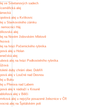
lej ve Smetanových sadech
íceměřická alej
ámecká
opolová alej u Kvítkovic
lej u Slavkovského zámku
 nemocnici Háj
díkovská alej
lej na Novém židovském hřbitově
řezová
lej na hrázi Počernického rybníka
ipová alej u Holan
enečská alej
ubová alej na hrázi Podkostelního rybníka
ůžová
toleté duby chrání obec Dobříň
ipová alej v Loučné nad Desnou
lej u Buku
lej u Přerova nad Labem
ipová alej k nádraží v Krouně
abloňová alej v Bělči
mrková alej u nejvýše posazené železnice v ČR
vocná alej na Špitálském poli