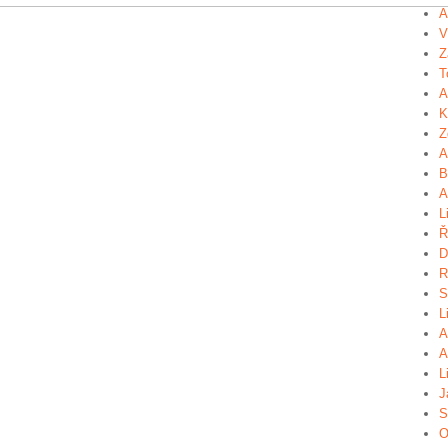
A
V
Z
T
A
K
Z
A
B
A
L
Ř
D
R
S
L
A
A
L
J
S
O