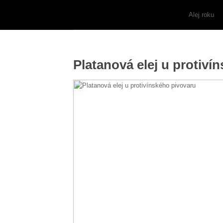
Alej roku
Platanová elej u protiví