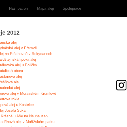
y
Naši patroni
Mapa alejí
Spolupráce
eje 2012
anská alej
ybářská alej v Přerově
lej na Práchovně v Rokycanech
aldštejnská lipová alej
rálovská alej u Poličky
atalická obora
aštanová alej
řešňová alej
radecká alej
orová alej v Moravském Krumlově
ertova rokle
ipová alej u Kostelce
lej Josefa Suka
 Krásné u Aše na Neuhausen
odřínová alej v Mařížském parku