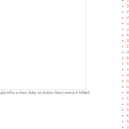
J
D
P
V
L
L
A
D
Z
H
A
T
J
M
A
L
toupá mlha a mezi duby se klubou hlavy pravých hříbků.
B
C
L
S
K
A
J