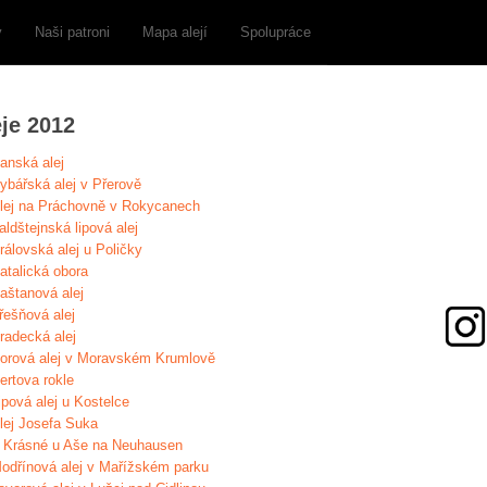
y
Naši patroni
Mapa alejí
Spolupráce
eje 2012
anská alej
ybářská alej v Přerově
lej na Práchovně v Rokycanech
aldštejnská lipová alej
rálovská alej u Poličky
atalická obora
aštanová alej
řešňová alej
radecká alej
orová alej v Moravském Krumlově
ertova rokle
ipová alej u Kostelce
lej Josefa Suka
 Krásné u Aše na Neuhausen
odřínová alej v Mařížském parku