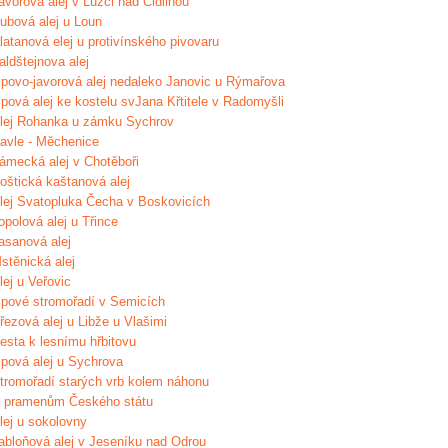
avorová alej v Lužci nad Cidlinou
ubová alej u Loun
latanová elej u protivínského pivovaru
aldštejnova alej
ipovo-javorová alej nedaleko Janovic u Rýmařova
ipová alej ke kostelu svJana Křtitele v Radomyšli
lej Rohanka u zámku Sychrov
avle - Měchenice
ámecká alej v Chotěboři
oštická kaštanová alej
lej Svatopluka Čecha v Boskovicích
opolová alej u Třince
asanová alej
stěnická alej
lej u Veřovic
ipové stromořadí v Semicích
řezová alej u Libže u Vlašimi
esta k lesnímu hřbitovu
ipová alej u Sychrova
tromořadí starých vrb kolem náhonu
 pramenům Českého státu
lej u sokolovny
abloňová alej v Jeseníku nad Odrou