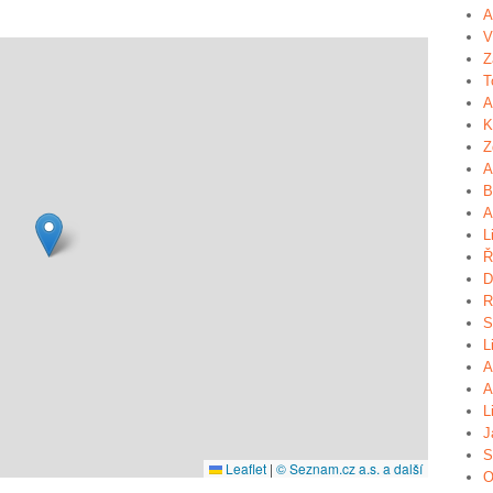
A
V
Z
T
A
K
Z
A
B
A
L
Ř
D
R
S
L
A
A
L
J
S
Leaflet
|
© Seznam.cz a.s. a další
O