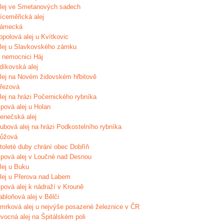
lej ve Smetanových sadech
íceměřická alej
ámecká
opolová alej u Kvítkovic
lej u Slavkovského zámku
 nemocnici Háj
díkovská alej
lej na Novém židovském hřbitově
řezová
lej na hrázi Počernického rybníka
ipová alej u Holan
enečská alej
ubová alej na hrázi Podkostelního rybníka
ůžová
toleté duby chrání obec Dobříň
ipová alej v Loučné nad Desnou
lej u Buku
lej u Přerova nad Labem
ipová alej k nádraží v Krouně
abloňová alej v Bělči
mrková alej u nejvýše posazené železnice v ČR
vocná alej na Špitálském poli