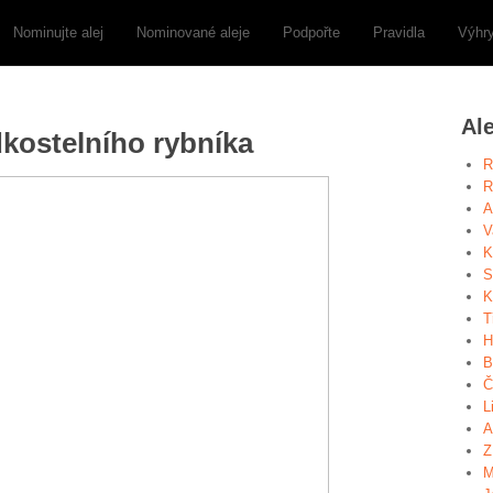
Nominujte alej
Nominované aleje
Podpořte
Pravidla
Výhr
Al
dkostelního rybníka
R
R
A
V
K
S
K
T
H
B
Č
L
A
Z
M