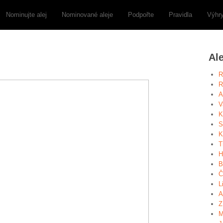
Nominujte alej
Nominované aleje
Podpořte
Pravidla
Výhr
Al
R
R
A
V
K
S
K
T
H
B
Č
L
A
Z
M