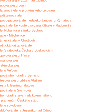
avorová alej v Lužci nad Cidlinou
ubová alej u Loun
latanová elej u protivínského pivovaru
aldštejnova alej
ipovo-javorová alej nedaleko Janovic u Rýmařova
ipová alej ke kostelu svJana Křtitele v Radomyšli
lej Rohanka u zámku Sychrov
avle - Měchenice
ámecká alej v Chotěboři
oštická kaštanová alej
lej Svatopluka Čecha v Boskovicích
opolová alej u Třince
asanová alej
stěnická alej
lej u Veřovic
ipové stromořadí v Semicích
řezová alej u Libže u Vlašimi
esta k lesnímu hřbitovu
ipová alej u Sychrova
tromořadí starých vrb kolem náhonu
 pramenům Českého státu
lej u sokolovny
abloňová alej v Jeseníku nad Odrou