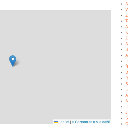
A
V
Z
T
A
K
Z
A
B
A
L
Ř
D
R
S
L
A
A
L
J
S
Leaflet
|
© Seznam.cz a.s. a další
O