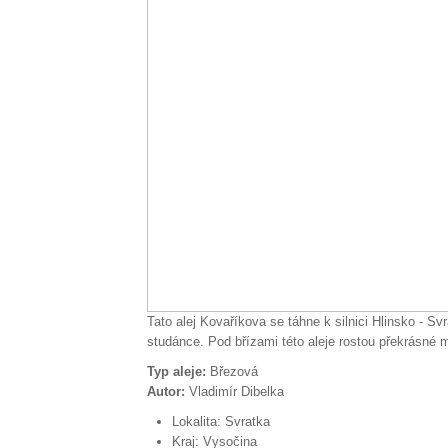
Tato alej Kovaříkova se táhne k silnici Hlinsko - Sv
studánce. Pod břízami této aleje rostou překrásné
Typ aleje:
Březová
Autor:
Vladimír Dibelka
Lokalita:
Svratka
Kraj:
Vysočina