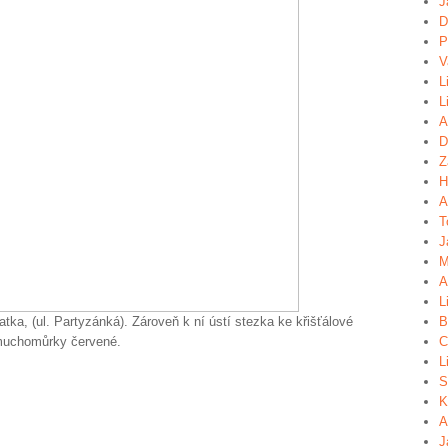
J
D
P
V
L
L
A
D
Z
H
A
T
J
M
A
L
ratka, (ul. Partyzánká). Zároveň k ní ústí stezka ke křišťálové
B
 muchomůrky červené.
C
L
S
K
A
J