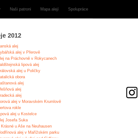
y
Naši patroni
Mapa alejí
Spolupráce
eje 2012
anská alej
ybářská alej v Přerově
lej na Práchovně v Rokycanech
aldštejnská lipová alej
rálovská alej u Poličky
atalická obora
aštanová alej
řešňová alej
radecká alej
orová alej v Moravském Krumlově
ertova rokle
ipová alej u Kostelce
lej Josefa Suka
 Krásné u Aše na Neuhausen
odřínová alej v Mařížském parku