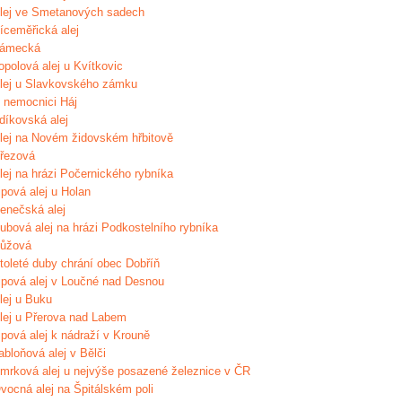
lej ve Smetanových sadech
íceměřická alej
ámecká
opolová alej u Kvítkovic
lej u Slavkovského zámku
 nemocnici Háj
díkovská alej
lej na Novém židovském hřbitově
řezová
lej na hrázi Počernického rybníka
ipová alej u Holan
enečská alej
ubová alej na hrázi Podkostelního rybníka
ůžová
toleté duby chrání obec Dobříň
ipová alej v Loučné nad Desnou
lej u Buku
lej u Přerova nad Labem
ipová alej k nádraží v Krouně
abloňová alej v Bělči
mrková alej u nejvýše posazené železnice v ČR
vocná alej na Špitálském poli