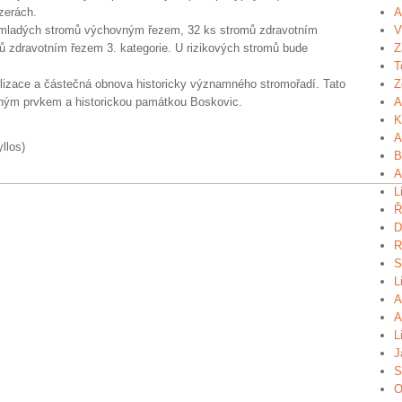
ezerách.
A
s mladých stromů výchovným řezem, 32 ks stromů zdravotním
V
mů zdravotním řezem 3. kategorie. U rizikových stromů bude
Z
T
abilizace a částečná obnova historicky významného stromořadí. Tato
Z
rným prvkem a historickou památkou Boskovic.
A
K
A
yllos)
B
A
L
Ř
D
R
S
L
A
A
L
J
S
O