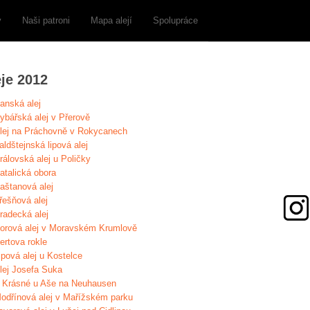
y
Naši patroni
Mapa alejí
Spolupráce
eje 2012
anská alej
ybářská alej v Přerově
lej na Práchovně v Rokycanech
aldštejnská lipová alej
rálovská alej u Poličky
atalická obora
aštanová alej
řešňová alej
radecká alej
orová alej v Moravském Krumlově
ertova rokle
ipová alej u Kostelce
lej Josefa Suka
 Krásné u Aše na Neuhausen
odřínová alej v Mařížském parku