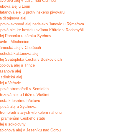
avorová alej v Lužci nad Cidlinou
ubová alej u Loun
latanová elej u protivínského pivovaru
aldštejnova alej
ipovo-javorová alej nedaleko Janovic u Rýmařova
ipová alej ke kostelu svJana Křtitele v Radomyšli
lej Rohanka u zámku Sychrov
avle - Měchenice
ámecká alej v Chotěboři
oštická kaštanová alej
lej Svatopluka Čecha v Boskovicích
opolová alej u Třince
asanová alej
stěnická alej
lej u Veřovic
ipové stromořadí v Semicích
řezová alej u Libže u Vlašimi
esta k lesnímu hřbitovu
ipová alej u Sychrova
tromořadí starých vrb kolem náhonu
 pramenům Českého státu
lej u sokolovny
abloňová alej v Jeseníku nad Odrou