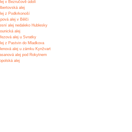
lej v Bezručově údolí
lbertovská alej
lej z Podkrkonoší
ipová alej v Bělči
esní alej nedaleko Hublesky
ounická alej
řezová alej u Svratky
lej z Pastvin do Mladkova
lenová alej u zámku Kynžvart
asanová alej pod Rokytnem
opolská alej