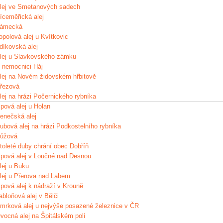
lej ve Smetanových sadech
íceměřická alej
ámecká
opolová alej u Kvítkovic
díkovská alej
lej u Slavkovského zámku
 nemocnici Háj
lej na Novém židovském hřbitově
řezová
lej na hrázi Počernického rybníka
ipová alej u Holan
enečská alej
ubová alej na hrázi Podkostelního rybníka
ůžová
toleté duby chrání obec Dobříň
ipová alej v Loučné nad Desnou
lej u Buku
lej u Přerova nad Labem
ipová alej k nádraží v Krouně
abloňová alej v Bělči
mrková alej u nejvýše posazené železnice v ČR
vocná alej na Špitálském poli