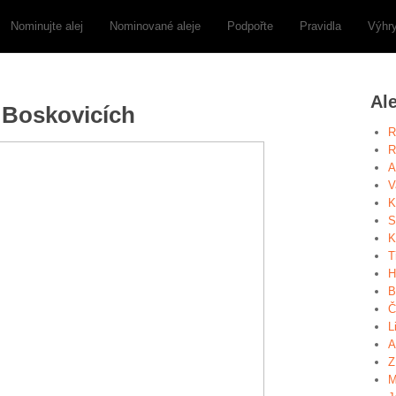
Nominujte alej
Nominované aleje
Podpořte
Pravidla
Výhr
Al
 Boskovicích
R
R
A
V
K
S
K
T
H
B
Č
L
A
Z
M