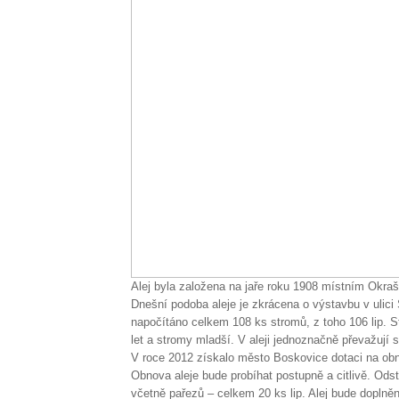
Alej byla založena na jaře roku 1908 místním Okra
Dnešní podoba aleje je zkrácena o výstavbu v ulici S
napočítáno celkem 108 ks stromů, z toho 106 lip. St
let a stromy mladší. V aleji jednoznačně převažují 
V roce 2012 získalo město Boskovice dotaci na obn
Obnova aleje bude probíhat postupně a citlivě. Ods
včetně pařezů – celkem 20 ks lip. Alej bude doplněna