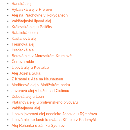
Ranská alej
Rybářská alej v Přerově
Alej na Práchovně v Rokycanech
Valdštejnská lipová alej
Královská alej u Poličky
Satalická obora
Kaštanová alej
Třešňová alej
Hradecká alej
Borová alej v Moravském Krumlově
Čertova rokle
Lipová alej u Kostelce
Alej Josefa Suka
Z Krásné u Aše na Neuhausen
Modřínová alej v Mařížském parku
Javorová alej v Lužci nad Cidlinou
Dubová alej u Loun
Platanová elej u protivínského pivovaru
Valdštejnova alej
Lipovo-javorová alej nedaleko Janovic u Rýmařova
Lipová alej ke kostelu svJana Křtitele v Radomyšli
Alej Rohanka u zámku Sychrov