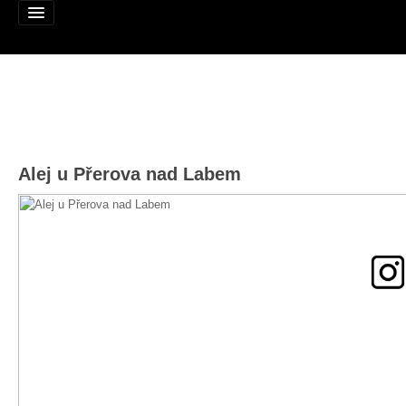
Alej roku
Alej u Přerova nad Labem
Nominujte alej
Nominované aleje
Podpořte
Pravidla
Výhry
Naši patroni
Mapa alejí