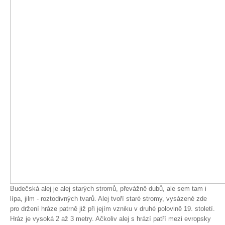
Spolupráce
Budečská alej je alej starých stromů, převážně dubů, ale sem tam i
lípa, jilm - roztodivných tvarů. Alej tvoří staré stromy, vysázené zde
pro držení hráze patrně již při jejím vzniku v druhé polovině 19. století.
Hráz je vysoká 2 až 3 metry. Ačkoliv alej s hrází patří mezi evropsky