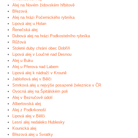
Alej na Novém židovském hřbitově
Březová
Alej na hrázi Počernického rybníka
Lipová alej u Holan
Řenečská alej
Dubová alej na hrázi Podkostelního rybníka
Růžová
Stoleté duby chrání obec Dobříň
Lipová alej v Loučné nad Desnou
Alej u Buku
Alej u Přerova nad Labem
Lipová alej k nádraží v Krouně
Jabloňová alej v Bělči
Smrková alej u nejvýše posazené železnice v ČR
Ovocná alej na Špitálském poli
Alej v Bezručově údolí
Albertovská alej
Alej z Podkrkonoší
Lipová alej v Bělči
Lesní alej nedaleko Hublesky
Kounická alej
Březová alej u Svratky