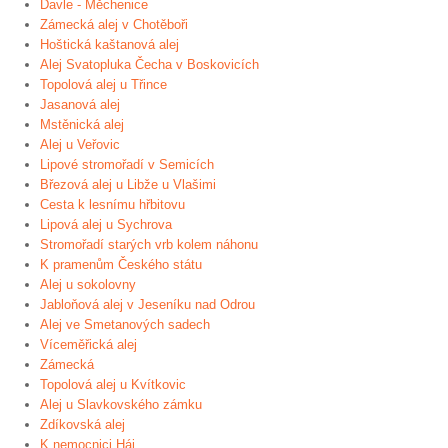
Davle - Měchenice
Zámecká alej v Chotěboři
Hoštická kaštanová alej
Alej Svatopluka Čecha v Boskovicích
Topolová alej u Třince
Jasanová alej
Mstěnická alej
Alej u Veřovic
Lipové stromořadí v Semicích
Březová alej u Libže u Vlašimi
Cesta k lesnímu hřbitovu
Lipová alej u Sychrova
Stromořadí starých vrb kolem náhonu
K pramenům Českého státu
Alej u sokolovny
Jabloňová alej v Jeseníku nad Odrou
Alej ve Smetanových sadech
Víceměřická alej
Zámecká
Topolová alej u Kvítkovic
Alej u Slavkovského zámku
Zdíkovská alej
K nemocnici Háj