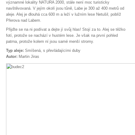
významné lokality NATURA 2000, stále není moc turisticky
navštěvovaná. V jejím okolí jsou tůně, Labe je 300 až 400 metrů od
aleje. Alej je dlouhá cca 600 m a leží v lužním lese Netušil, poblíž
Přerova nad Labem.
Přijďte se na ni podívat a dejte jí svůj hlas! Stojí za to. Alej se těžko
fotí, protože se nachází v hustém lese. Je však na první pohled
patrna, protože kolem ní jsou samé menší stromy.
Typ aleje:
Smíšená, s převládajícími duby
Autor:
Martin Jiras