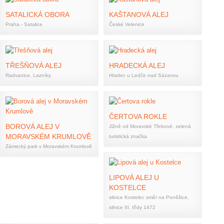
SATALICKÁ OBORA
KAŠTANOVÁ ALEJ
Spolupráce
Praha - Satalice
České Velenice
TŘEŠŇOVÁ ALEJ
HRADECKÁ ALEJ
Radvanice, Lazníky
Hradec u Ledče nad Sázavou
ČERTOVA ROKLE
BOROVÁ ALEJ V
Jižně od Moravské Třebové, zelená
MORAVSKÉM KRUMLOVĚ
turistická značka
Zámecký park v Moravském Krumlově
LIPOVÁ ALEJ U
KOSTELCE
silnice Kostelec směr na Poněšice,
silnice III. třídy 1472