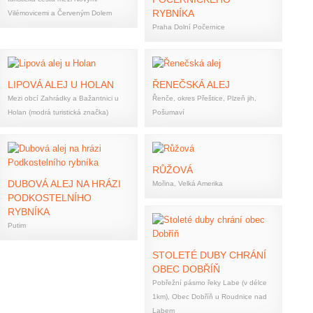
RYBNÍKA
Vilémovicemi a Červeným Dolem
Praha Dolní Počernice
LIPOVÁ ALEJ U HOLAN
ŘENEČSKÁ ALEJ
Mezi obcí Zahrádky a Bažantnici u
Řenče, okres Přeštice, Plzeň jih,
Holan (modrá turistická značka)
Pošumaví
RŮŽOVÁ
DUBOVÁ ALEJ NA HRÁZI
Mořina, Velká Amerika
PODKOSTELNÍHO
RYBNÍKA
Putim
STOLETÉ DUBY CHRÁNÍ
OBEC DOBŘÍŇ
Pobřežní pásmo řeky Labe (v délce
1km), Obec Dobříň u Roudnice nad
Labem