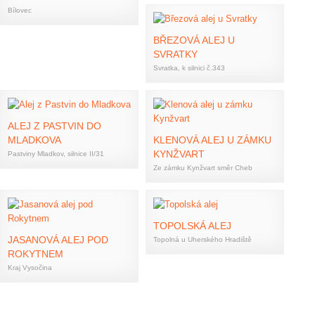
Bílovec
BŘEZOVÁ ALEJ U
SVRATKY
Svratka, k silnici č.343
ALEJ Z PASTVIN DO
MLADKOVA
KLENOVÁ ALEJ U ZÁMKU
KYNŽVART
Pastviny Mladkov, silnice II/31
Ze zámku Kynžvart směr Cheb
TOPOLSKÁ ALEJ
JASANOVÁ ALEJ POD
Topolná u Uherského Hradiště
ROKYTNEM
Kraj Vysočina