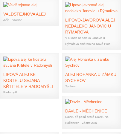
VALDŠTEJNOVA ALEJ
LIPOVO-JAVOROVÁ ALEJ
Jičín - Valdice
NEDALEKO JANOVIC U
RÝMAŘOVA
V lukách nedaleko Janovic u
Rýmařova směrem na Nové Pole
LIPOVÁ ALEJ KE
ALEJ ROHANKA U ZÁMKU
KOSTELU SVJANA
SYCHROV
KŘTITELE V RADOMYŠLI
Sychrov
Radomyšl
DAVLE - MĚCHENICE
Davle, při polní cestě Davle, Na
Račanech - Zástrovská