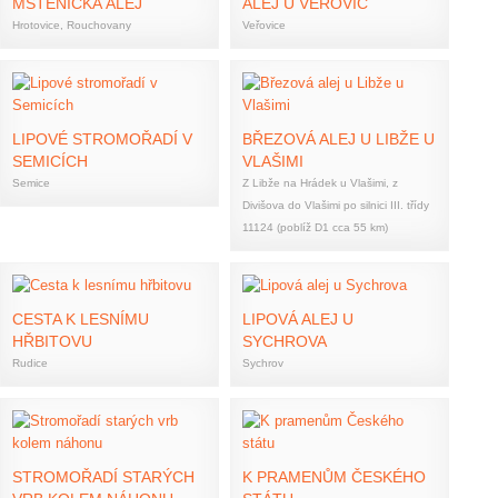
MSTĚNICKÁ ALEJ
ALEJ U VEŘOVIC
Hrotovice, Rouchovany
Veřovice
LIPOVÉ STROMOŘADÍ V
BŘEZOVÁ ALEJ U LIBŽE U
SEMICÍCH
VLAŠIMI
Semice
Z Libže na Hrádek u Vlašimi, z
Divišova do Vlašimi po silnici III. třídy
11124 (poblíž D1 cca 55 km)
CESTA K LESNÍMU
LIPOVÁ ALEJ U
HŘBITOVU
SYCHROVA
Rudice
Sychrov
STROMOŘADÍ STARÝCH
K PRAMENŮM ČESKÉHO