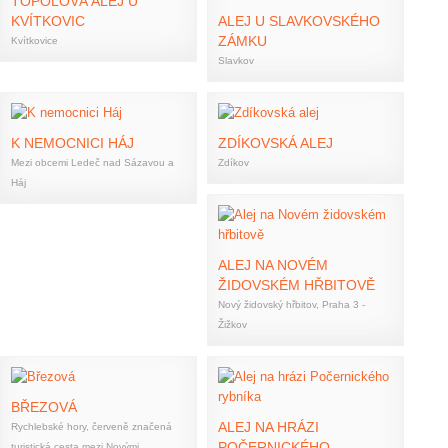
TOPOLOVÁ ALEJ U
KVÍTKOVIC
ALEJ U SLAVKOVSKÉHO
ZÁMKU
Kvítkovice
Slavkov
K NEMOCNICI HÁJ
ZDÍKOVSKÁ ALEJ
Mezi obcemi Ledeč nad Sázavou a
Zdíkov
Háj
ALEJ NA NOVÉM
ŽIDOVSKÉM HŘBITOVĚ
Nový židovský hřbitov, Praha 3 -
Žižkov
BŘEZOVÁ
ALEJ NA HRÁZI
Rychlebské hory, červeně značená
POČERNICKÉHO
turistická cesta mezi Novými