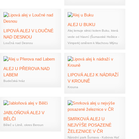
ALEJ U BUKU
LIPOVÁ ALEJ V LOUČNÉ
Alej lemuje silnici kolem Buku, která
NAD DESNOU
vede od hlavní (Šumavské Hoštice -
Loučná nad Desnou
Vimperk) směrem k Machovu Mlýnu
ALEJ U PŘEROVA NAD
LABEM
LIPOVÁ ALEJ K NÁDRAŽÍ
V KROUNĚ
Budečská hráz
Krouna
JABLOŇOVÁ ALEJ V
BĚLČI
SMRKOVÁ ALEJ U
NEJVÝŠE POSAZENÉ
Běleč u Litně, okres Beroun
ŽELEZNICE V ČR
Národní park Šumava - Kubova Huť