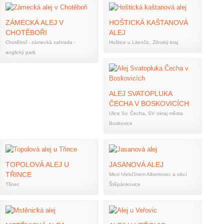
ZÁMECKÁ ALEJ V
HOŠTICKÁ KAŠTANOVÁ
CHOTĚBOŘI
ALEJ
Chotěboř - zámecká zahrada -
Hoštice u Litenčic, Zlínský kraj
anglický park
ALEJ SVATOPLUKA
ČECHA V BOSKOVICÍCH
Ulice Sv. Čecha, SV okraj města
Boskovice
TOPOLOVÁ ALEJ U
JASANOVÁ ALEJ
TŘINCE
Mezi hřebčínem Albertovec a obcí
Třinec
Štěpánkovice