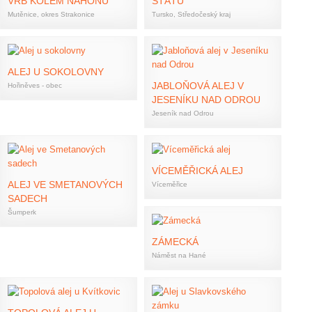
VRB KOLEM NÁHONU
STÁTU
Mutěnice, okres Strakonice
Tursko, Středočeský kraj
ALEJ U SOKOLOVNY
JABLOŇOVÁ ALEJ V
Hořiněves - obec
JESENÍKU NAD ODROU
Jeseník nad Odrou
VÍCEMĚŘICKÁ ALEJ
ALEJ VE SMETANOVÝCH
Víceměřice
SADECH
Šumperk
ZÁMECKÁ
Náměst na Hané