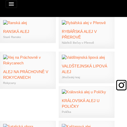
RANSKÁ ALEJ
RYBÁŘSKÁ ALEJ V
PŘEROVĚ
Staré Ransko
Alej roku
Nábřeží Bečvy v Přerově
Nominujte alej
Nominované aleje
VALDŠTEJNSKÁ LIPOVÁ
ALEJ NA PRÁCHOVNĚ V
ALEJ
ROKYCANECH
Podpořte
Jihočeský kraj
Rokycany
Pravidla
Výhry
KRÁLOVSKÁ ALEJ U
POLIČKY
Naši patroni
Polička
Mapa alejí