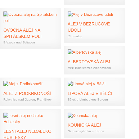
ALEJ V BEZRUČOVĚ
OVOCNÁ ALEJ NA
ÚDOLÍ
ŠPITÁLSKÉM POLI
Chomutov
Březová nad Svitavou
ALBERTOVSKÁ ALEJ
Mezi Bolaticemi a Albertovcem
ALEJ Z PODKRKONOŠÍ
LIPOVÁ ALEJ V BĚLČI
Rokytnice nad Jizerou, Františkov
Běleč u LItně, okres Beroun
KOUNICKÁ ALEJ
LESNÍ ALEJ NEDALEKO
Na hrázi rybníka u Kounic
HUBLESKY