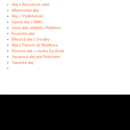
Alej v Bezručově údolí
Albertovská alej
Alej z Podkrkonoší
Lipová alej v Bělči
Lesní alej nedaleko Hublesky
Kounická alej
Březová alej u Svratky
Alej z Pastvin do Mladkova
Klenová alej u zámku Kynžvart
Jasanová alej pod Rokytnem
Topolská alej