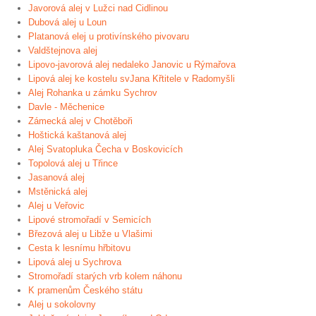
Javorová alej v Lužci nad Cidlinou
Dubová alej u Loun
Platanová elej u protivínského pivovaru
Valdštejnova alej
Lipovo-javorová alej nedaleko Janovic u Rýmařova
Lipová alej ke kostelu svJana Křtitele v Radomyšli
Alej Rohanka u zámku Sychrov
Davle - Měchenice
Zámecká alej v Chotěboři
Hoštická kaštanová alej
Alej Svatopluka Čecha v Boskovicích
Topolová alej u Třince
Jasanová alej
Mstěnická alej
Alej u Veřovic
Lipové stromořadí v Semicích
Březová alej u Libže u Vlašimi
Cesta k lesnímu hřbitovu
Lipová alej u Sychrova
Stromořadí starých vrb kolem náhonu
K pramenům Českého státu
Alej u sokolovny