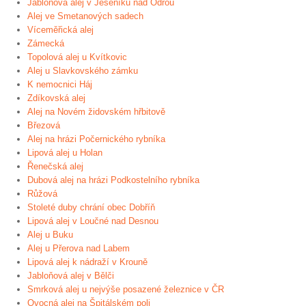
Jabloňová alej v Jeseníku nad Odrou
Alej ve Smetanových sadech
Víceměřická alej
Zámecká
Topolová alej u Kvítkovic
Alej u Slavkovského zámku
K nemocnici Háj
Zdíkovská alej
Alej na Novém židovském hřbitově
Březová
Alej na hrázi Počernického rybníka
Lipová alej u Holan
Řenečská alej
Dubová alej na hrázi Podkostelního rybníka
Růžová
Stoleté duby chrání obec Dobříň
Lipová alej v Loučné nad Desnou
Alej u Buku
Alej u Přerova nad Labem
Lipová alej k nádraží v Krouně
Jabloňová alej v Bělči
Smrková alej u nejvýše posazené železnice v ČR
Ovocná alej na Špitálském poli