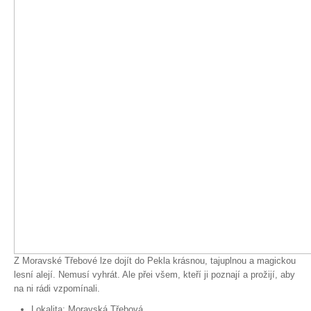
Spolupráce
Z Moravské Třebové lze dojít do Pekla krásnou, tajuplnou a magickou
lesní alejí. Nemusí vyhrát. Ale přei všem, kteří ji poznají a prožijí, aby
na ni rádi vzpomínali.
Lokalita:
Moravská Třebová