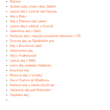
Růžová
Stoleté duby chrání obec Dobříň
Lipová alej v Loučné nad Desnou
Alej u Buku
Alej u Přerova nad Labem
Lipová alej k nádraží v Krouně
Jabloňová alej v Bělči
Smrková alej u nejvýše posazené železnice v ČR
Ovocná alej na Špitálském poli
Alej v Bezručově údolí
Albertovská alej
Alej z Podkrkonoší
Lipová alej v Bělči
Lesní alej nedaleko Hublesky
Kounická alej
Březová alej u Svratky
Alej z Pastvin do Mladkova
Klenová alej u zámku Kynžvart
Jasanová alej pod Rokytnem
Topolská alej