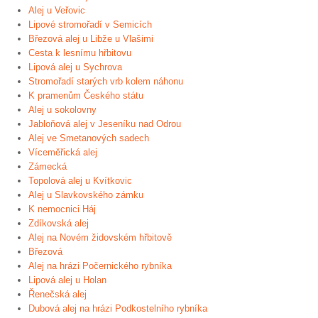
Alej u Veřovic
Lipové stromořadí v Semicích
Březová alej u Libže u Vlašimi
Cesta k lesnímu hřbitovu
Lipová alej u Sychrova
Stromořadí starých vrb kolem náhonu
K pramenům Českého státu
Alej u sokolovny
Jabloňová alej v Jeseníku nad Odrou
Alej ve Smetanových sadech
Víceměřická alej
Zámecká
Topolová alej u Kvítkovic
Alej u Slavkovského zámku
K nemocnici Háj
Zdíkovská alej
Alej na Novém židovském hřbitově
Březová
Alej na hrázi Počernického rybníka
Lipová alej u Holan
Řenečská alej
Dubová alej na hrázi Podkostelního rybníka