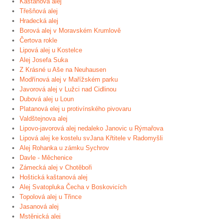
Kaštanová alej
Třešňová alej
Hradecká alej
Borová alej v Moravském Krumlově
Čertova rokle
Lipová alej u Kostelce
Alej Josefa Suka
Z Krásné u Aše na Neuhausen
Modřínová alej v Mařížském parku
Javorová alej v Lužci nad Cidlinou
Dubová alej u Loun
Platanová elej u protivínského pivovaru
Valdštejnova alej
Lipovo-javorová alej nedaleko Janovic u Rýmařova
Lipová alej ke kostelu svJana Křtitele v Radomyšli
Alej Rohanka u zámku Sychrov
Davle - Měchenice
Zámecká alej v Chotěboři
Hoštická kaštanová alej
Alej Svatopluka Čecha v Boskovicích
Topolová alej u Třince
Jasanová alej
Mstěnická alej