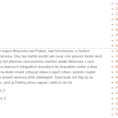
L
S
C
B
L
R
P
V
A
ici kopce Mrázovka nad Prahou, nad Smíchovem, o čtyřech
A
rázovka. Ony lípy každé pozdní jaro svojí vůní provoní široké okolí
J
erý byl přítomen slavnostnímu otevření areálu Mrázovka v roce
B
na dobových fotografiích dvacátých let dvacátého století a dnes
B
 na druhé straně vzbuzují obavu o jejich zdraví, protože majitel
A
 stromů nechová příliš ohleduplně. Snad bude mít Alej líp na
A
, jenž je Petřínu přímo naproti i dalších sto let
D
P
A
J
G
L
S