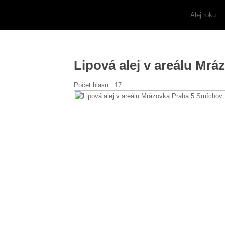
Alej roku
Lipová alej v areálu Mr
Počet hlasů :
17