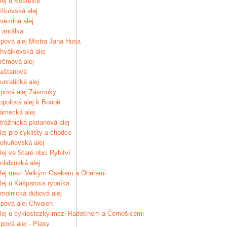
lej u Kostelce
ítkovská alej
vězdná alej
 andílka
ipová alej Mistra Jana Husa
hválkovská alej
rčmová alej
aštanová
unratická alej
ipová alej Zásmuky
opolová alej k Boudě
ámecká alej
trážnická platanová alej
lej pro cyklisty a chodce
ohuňovská alej
lej ve Staré obci Rybitví
olabinská alej
lej mezi Velkým Osekem a Ohařemi
lej u Kašparova rybníka
molnická dubová alej
ipová alej Chvojen
lej u cyklostezky mezi Radotínem a Černošicemi
ipová alej - Plasy