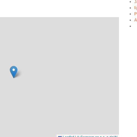
J
l
P
A
Leaflet
|
© Seznam.cz a.s. a další