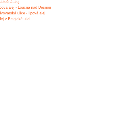
ablečná alej
ípová alej - Loučná nad Desnou
ivovarská ulice - lipová alej
lej v Belgické ulici