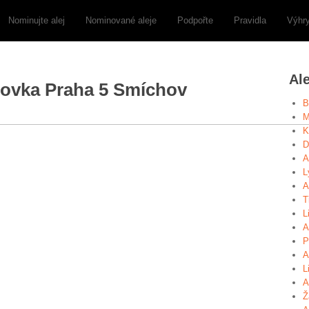
Nominujte alej
Nominované aleje
Podpořte
Pravidla
Výhr
Al
ázovka Praha 5 Smíchov
B
M
K
D
A
L
A
T
L
A
P
A
L
A
Ž