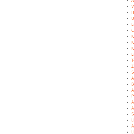
A
V
H
U
L
C
K
K
K
L
T
Z
S
A
B
A
P
A
A
S
L
A
L