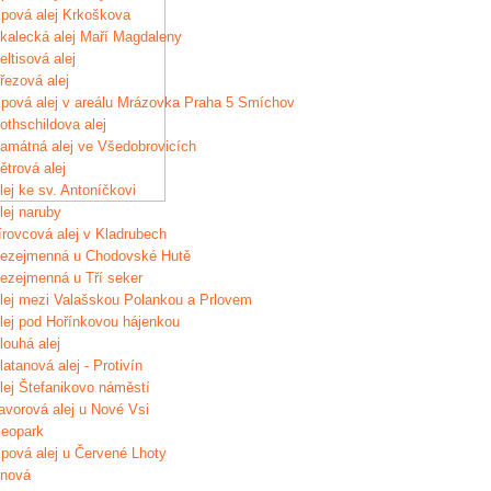
ipová alej Krkoškova
kalecká alej Maří Magdaleny
eltisová alej
řezová alej
ipová alej v areálu Mrázovka Praha 5 Smíchov
othschildova alej
amátná alej ve Všedobrovicích
ětrová alej
lej ke sv. Antoníčkovi
lej naruby
írovcová alej v Kladrubech
ezejmenná u Chodovské Hutě
ezejmenná u Tří seker
lej mezi Valašskou Polankou a Prlovem
lej pod Hořínkovou hájenkou
louhá alej
latanová alej - Protivín
lej Štefanikovo náměstí
avorová alej u Nové Vsi
eopark
ipová alej u Červené Lhoty
nová