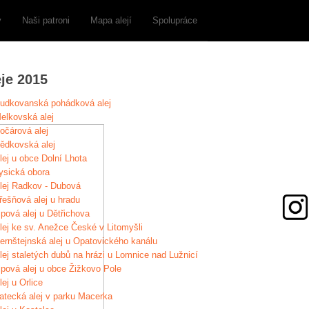
y
Naši patroni
Mapa alejí
Spolupráce
eje 2015
udkovanská pohádková alej
elkovská alej
očárová alej
ědkovská alej
lej u obce Dolní Lhota
ysická obora
lej Radkov - Dubová
řešňová alej u hradu
ipová alej u Dětřichova
lej ke sv. Anežce České v Litomyšli
ernštejnská alej u Opatovického kanálu
lej staletých dubů na hrázi u Lomnice nad Lužnicí
ipová alej u obce Žižkovo Pole
lej u Orlice
atecká alej v parku Macerka