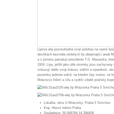
Lipová alej pozoruhodná svojí polohou na samé šp
desítkách bezmála stoletých líp obepínající areál M
a s jistotou pamatují prezidenta T.G. Masaryka, kt
1924. Lípy, ještě jako útlé stromky jsou zachyceny 
vzbuzují obdiv svoji krásou, stářím a spanilostí, ale
pozemku jednota sokol, na kterém lípy rostou, se ke
Mrázovce štěstí a sílu a vydrží zdobit pražský kopec
Lokalita:
ulice U Mrázovky, Praha 5 Smíchov
Kraj:
Hlavní město Praha
Souřadnice:
50.068784,14.394458