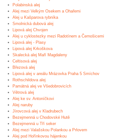
Polabinská alej
Alej mezi Velkým Osekem a Ohařemi
Alej u Kašparova rybníka
Smolnická dubová alej
Lipová alej Chvojen
Alej u cyklostezky mezi Radotínem a Černošicemi
Lipová alej - Plasy
Lipová alej Krkoškova
Skalecká alej Maří Magdaleny
Celtisová alej
Březová alej
Lipová alej v areálu Mrázovka Praha 5 Smíchov
Rothschildova alej
Památná alej ve Všedobrovicích
Větrová alej
Alej ke sv. Antoníčkovi
Alej naruby
Jírovcová alej v Kladrubech
Bezejmenná u Chodovské Hutě
Bezejmenná u Tří seker
Alej mezi Valašskou Polankou a Prlovem
Alej pod Hořínkovou hájenkou