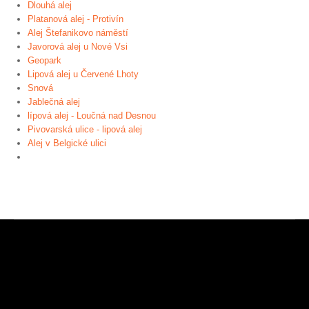
Dlouhá alej
Platanová alej - Protivín
Alej Štefanikovo náměstí
Javorová alej u Nové Vsi
Geopark
Lipová alej u Červené Lhoty
Snová
Jablečná alej
lípová alej - Loučná nad Desnou
Pivovarská ulice - lipová alej
Alej v Belgické ulici