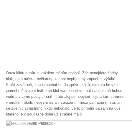
Oáza klidu a míru v každém ročním období. Zde nenajdete žádný
hluk, ruch města, nečistoty ulic ani nepříjemný zápach z výfuků.
Stačí zavřít oči, zaposlouchat se do zpěvu ptáků, cvrkotu hmyzu,
jemného ševelení listí. Ten klid vás donutí vnímat i absolutně tichou
vodu a v zimě padající sníh. Tato alej se nepyšní nejstarším stromem
v širokém okolí, nepyšní se ani zařazením mezi památná místa, ani
se zde nic zvláštního nikdy nekonalo. Je to přírodní balzám na duši,
kterého je v současné době už strašně málo