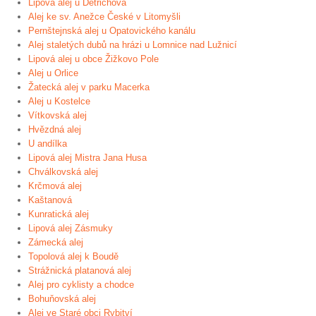
Lipová alej u Dětřichova
Alej ke sv. Anežce České v Litomyšli
Pernštejnská alej u Opatovického kanálu
Alej staletých dubů na hrázi u Lomnice nad Lužnicí
Lipová alej u obce Žižkovo Pole
Alej u Orlice
Žatecká alej v parku Macerka
Alej u Kostelce
Vítkovská alej
Hvězdná alej
U andílka
Lipová alej Mistra Jana Husa
Chválkovská alej
Krčmová alej
Kaštanová
Kunratická alej
Lipová alej Zásmuky
Zámecká alej
Topolová alej k Boudě
Strážnická platanová alej
Alej pro cyklisty a chodce
Bohuňovská alej
Alej ve Staré obci Rybitví