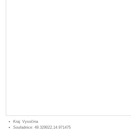
Kraj:
Vysočina
Souřadnice:
49.329022,14.971475