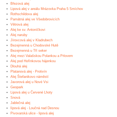
Březová alej
Lipová alej v areálu Mrázovka Praha 5 Smíchov
Rothschildova alej
Památná alej ve Všedobrovicích
Větrová alej
Alej ke sv. Antoníčkovi
Alej naruby
Jírovcová alej v Kladrubech
Bezejmenná u Chodovské Hutě
Bezejmenná u Tří seker
Alej mezi Valašskou Polankou a Prlovem
Alej pod Hořínkovou hájenkou
Dlouhá alej
Platanová alej - Protivín
Alej Štefanikovo náměstí
Javorová alej u Nové Vsi
Geopark
Lipová alej u Červené Lhoty
Snová
Jablečná alej
lípová alej - Loučná nad Desnou
Pivovarská ulice - lipová alej