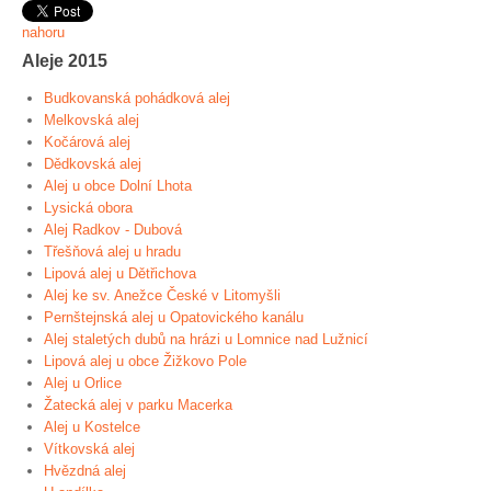
nahoru
Aleje 2015
Budkovanská pohádková alej
Melkovská alej
Kočárová alej
Dědkovská alej
Alej u obce Dolní Lhota
Lysická obora
Alej Radkov - Dubová
Třešňová alej u hradu
Lipová alej u Dětřichova
Alej ke sv. Anežce České v Litomyšli
Pernštejnská alej u Opatovického kanálu
Alej staletých dubů na hrázi u Lomnice nad Lužnicí
Lipová alej u obce Žižkovo Pole
Alej u Orlice
Žatecká alej v parku Macerka
Alej u Kostelce
Vítkovská alej
Hvězdná alej