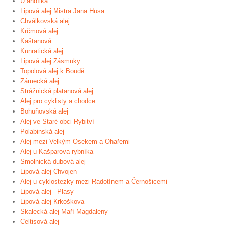
U andílka
Lipová alej Mistra Jana Husa
Chválkovská alej
Krčmová alej
Kaštanová
Kunratická alej
Lipová alej Zásmuky
Topolová alej k Boudě
Zámecká alej
Strážnická platanová alej
Alej pro cyklisty a chodce
Bohuňovská alej
Alej ve Staré obci Rybitví
Polabinská alej
Alej mezi Velkým Osekem a Ohařemi
Alej u Kašparova rybníka
Smolnická dubová alej
Lipová alej Chvojen
Alej u cyklostezky mezi Radotínem a Černošicemi
Lipová alej - Plasy
Lipová alej Krkoškova
Skalecká alej Maří Magdaleny
Celtisová alej