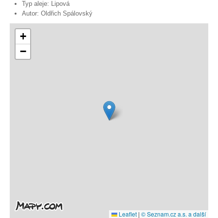
Typ aleje:
Lipová
Autor:
Oldřich Spálovský
+
−
Leaflet
|
© Seznam.cz a.s. a další