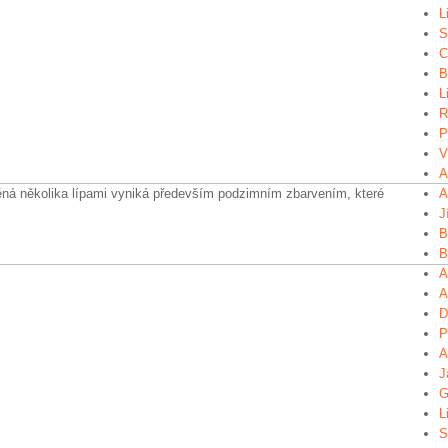
L
S
C
B
L
R
P
V
A
lněná několika lípami vyniká především podzimním zbarvením, které
A
J
B
B
A
A
D
P
A
J
G
L
S