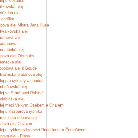
lej u Kostelce
ítkovská alej
vězdná alej
 andílka
ipová alej Mistra Jana Husa
hválkovská alej
rčmová alej
aštanová
unratická alej
ipová alej Zásmuky
ámecká alej
opolová alej k Boudě
trážnická platanová alej
lej pro cyklisty a chodce
ohuňovská alej
lej ve Staré obci Rybitví
olabinská alej
lej mezi Velkým Osekem a Ohařemi
lej u Kašparova rybníka
molnická dubová alej
ipová alej Chvojen
lej u cyklostezky mezi Radotínem a Černošicemi
ipová alej - Plasy