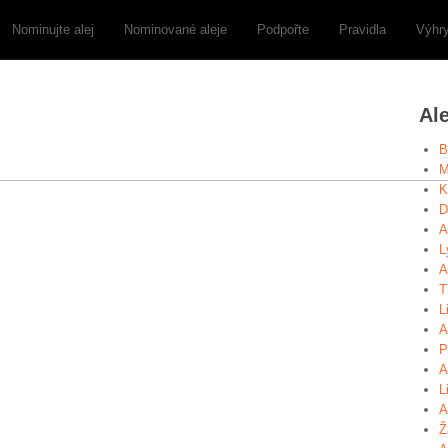
Nominujte alej
Nominované aleje
Podpořte
Pravidla
Výhr
Al
B
M
K
D
A
L
A
T
L
A
P
A
L
A
Ž