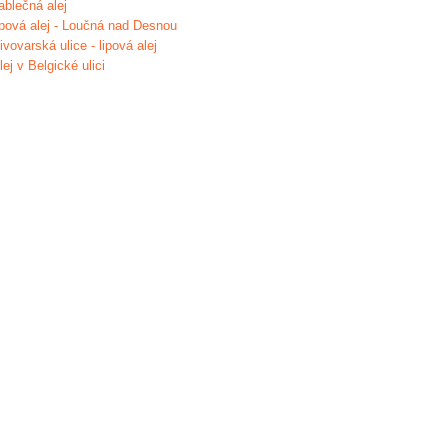
ablečná alej
ípová alej - Loučná nad Desnou
ivovarská ulice - lipová alej
lej v Belgické ulici