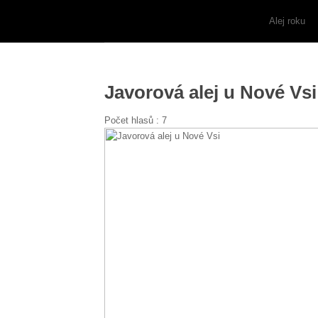
Alej roku
Javorová alej u Nové Vsi
Počet hlasů :
7