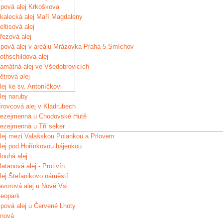
ipová alej Krkoškova
kalecká alej Maří Magdaleny
eltisová alej
řezová alej
ipová alej v areálu Mrázovka Praha 5 Smíchov
othschildova alej
amátná alej ve Všedobrovicích
ětrová alej
lej ke sv. Antoníčkovi
lej naruby
írovcová alej v Kladrubech
ezejmenná u Chodovské Hutě
ezejmenná u Tří seker
lej mezi Valašskou Polankou a Prlovem
lej pod Hořínkovou hájenkou
louhá alej
latanová alej - Protivín
lej Štefanikovo náměstí
avorová alej u Nové Vsi
eopark
ipová alej u Červené Lhoty
nová