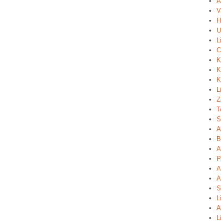
A
V
H
U
L
C
K
K
K
L
Z
T
S
A
B
A
P
A
A
S
L
A
L