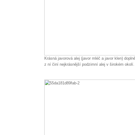
Krásná javorová alej (javor mléč a javor klen) dop
z ní činí nejkrásnější podzimní alej v širokém okolí.