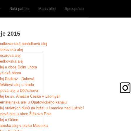
y
Naši patroni
Mapa alejí
Spolupráce
eje 2015
udkovanská pohádková alej
elkovská alej
očárová alej
ědkovská alej
lej u obce Dolní Lhota
ysická obora
lej Radkov - Dubová
řešňová alej u hradu
ipová alej u Dětřichova
lej ke sv. Anežce České v Litomyšli
ernštejnská alej u Opatovického kanálu
lej staletých dubů na hrázi u Lomnice nad Lužnicí
ipová alej u obce Žižkovo Pole
lej u Orlice
atecká alej v parku Macerka