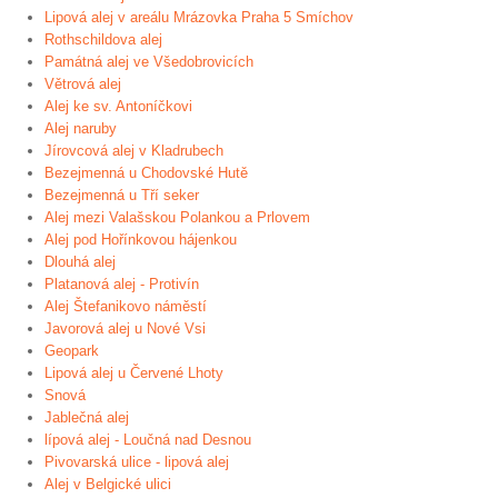
Lipová alej v areálu Mrázovka Praha 5 Smíchov
Rothschildova alej
Památná alej ve Všedobrovicích
Větrová alej
Alej ke sv. Antoníčkovi
Alej naruby
Jírovcová alej v Kladrubech
Bezejmenná u Chodovské Hutě
Bezejmenná u Tří seker
Alej mezi Valašskou Polankou a Prlovem
Alej pod Hořínkovou hájenkou
Dlouhá alej
Platanová alej - Protivín
Alej Štefanikovo náměstí
Javorová alej u Nové Vsi
Geopark
Lipová alej u Červené Lhoty
Snová
Jablečná alej
lípová alej - Loučná nad Desnou
Pivovarská ulice - lipová alej
Alej v Belgické ulici