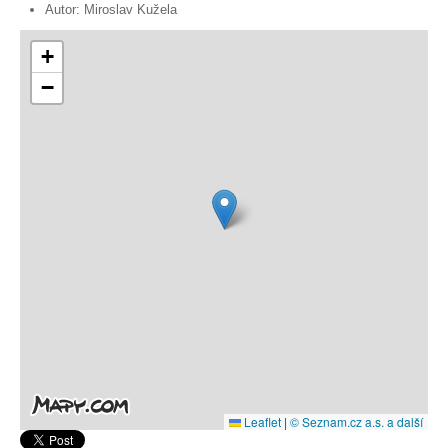
Autor:
Miroslav Kužela
+
−
Leaflet
|
© Seznam.cz a.s. a další