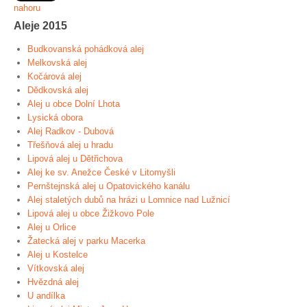
nahoru
Aleje 2015
Budkovanská pohádková alej
Melkovská alej
Kočárová alej
Dědkovská alej
Alej u obce Dolní Lhota
Lysická obora
Alej Radkov - Dubová
Třešňová alej u hradu
Lipová alej u Dětřichova
Alej ke sv. Anežce České v Litomyšli
Pernštejnská alej u Opatovického kanálu
Alej staletých dubů na hrázi u Lomnice nad Lužnicí
Lipová alej u obce Žižkovo Pole
Alej u Orlice
Žatecká alej v parku Macerka
Alej u Kostelce
Vítkovská alej
Hvězdná alej
U andílka