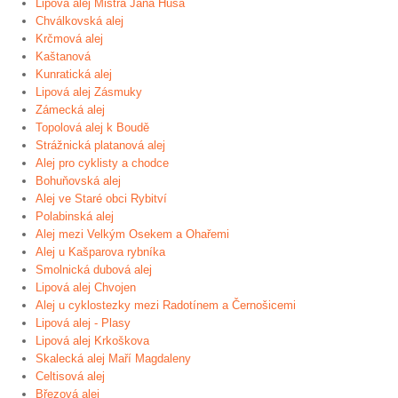
Lipová alej Mistra Jana Husa
Chválkovská alej
Krčmová alej
Kaštanová
Kunratická alej
Lipová alej Zásmuky
Zámecká alej
Topolová alej k Boudě
Strážnická platanová alej
Alej pro cyklisty a chodce
Bohuňovská alej
Alej ve Staré obci Rybitví
Polabinská alej
Alej mezi Velkým Osekem a Ohařemi
Alej u Kašparova rybníka
Smolnická dubová alej
Lipová alej Chvojen
Alej u cyklostezky mezi Radotínem a Černošicemi
Lipová alej - Plasy
Lipová alej Krkoškova
Skalecká alej Maří Magdaleny
Celtisová alej
Březová alej