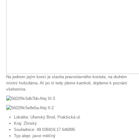
Na jednom jejím konci je stavba pravoslavného kostela, na druhém
místní hvězdárna. Ať po ní tedy jdeme kamkoli, dojdeme k poznání
všehomíra.
Lokalita:
Uherský Brod, Prakšická ul.
Kraj:
Zlínský
Souřadnice:
49.036919,17.646895
Typ aleje:
javor mléčný