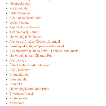
Melkovská alej
Kočárová alej
Dědkovská alej
Alej u obce Dolní Lhota
Lysická obora
Alej Radkov - Dubová
Třešňová alej u hradu
Lipová alej u Dětřichova
Alej ke sv. Anežce České v Litomyšli
Pernštejnská alej u Opatovického kanálu
Alej staletých dubů na hrázi u Lomnice nad Lužnicí
Lipová alej u obce Žižkovo Pole
Alej u Orlice
Žatecká alej v parku Macerka
Alej u Kostelce
Vítkovská alej
Hvězdná alej
U andílka
Lipová alej Mistra Jana Husa
Chválkovská alej
Krčmová alej
Kaštanová