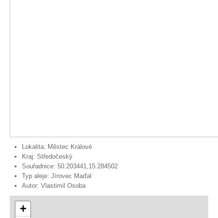
Lokalita:
Městec Králové
Kraj:
Středočeský
Souřadnice:
50.203441,15.284502
Typ aleje:
Jírovec Maďal
Autor:
Vlastimil Osoba
+