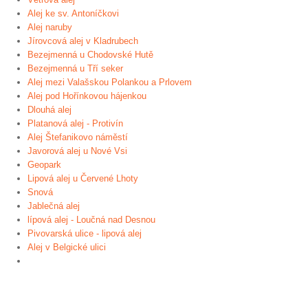
Alej ke sv. Antoníčkovi
Alej naruby
Jírovcová alej v Kladrubech
Bezejmenná u Chodovské Hutě
Bezejmenná u Tří seker
Alej mezi Valašskou Polankou a Prlovem
Alej pod Hořínkovou hájenkou
Dlouhá alej
Platanová alej - Protivín
Alej Štefanikovo náměstí
Javorová alej u Nové Vsi
Geopark
Lipová alej u Červené Lhoty
Snová
Jablečná alej
lípová alej - Loučná nad Desnou
Pivovarská ulice - lipová alej
Alej v Belgické ulici