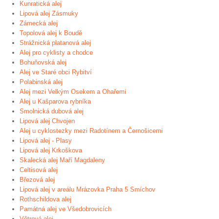
Kunratická alej
Lipová alej Zásmuky
Zámecká alej
Topolová alej k Boudě
Strážnická platanová alej
Alej pro cyklisty a chodce
Bohuňovská alej
Alej ve Staré obci Rybitví
Polabinská alej
Alej mezi Velkým Osekem a Ohařemi
Alej u Kašparova rybníka
Smolnická dubová alej
Lipová alej Chvojen
Alej u cyklostezky mezi Radotínem a Černošicemi
Lipová alej - Plasy
Lipová alej Krkoškova
Skalecká alej Maří Magdaleny
Celtisová alej
Březová alej
Lipová alej v areálu Mrázovka Praha 5 Smíchov
Rothschildova alej
Památná alej ve Všedobrovicích
Větrová alej