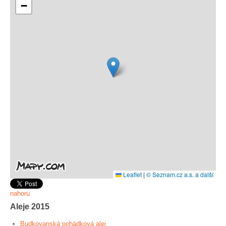
−
Leaflet
|
© Seznam.cz a.s. a další
nahoru
Aleje 2015
Budkovanská pohádková alej