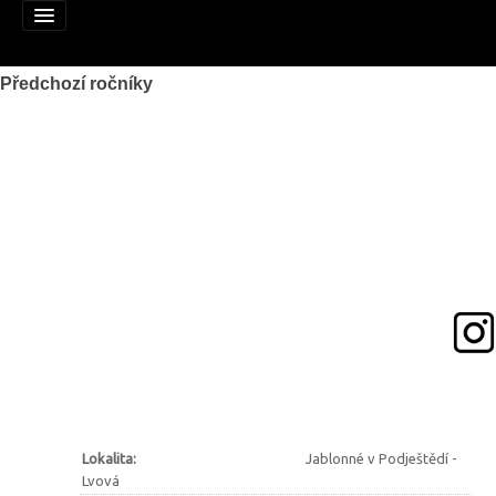
Předchozí ročníky
Alej roku
Nominujte alej
Nominované aleje
Podpořte
Pravidla
Výhry
Naši patroni
Lokalita:
Jablonné v Podještědí -
Lvová
Mapa alejí