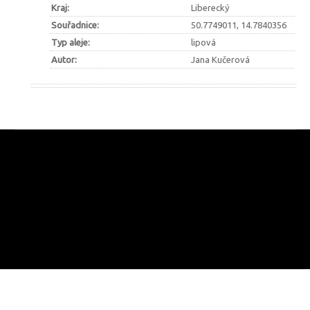
Kraj:
Liberecký
Spolupráce
Souřadnice:
50.7749011, 14.7840356
Typ aleje:
lipová
Autor:
Jana Kučerová