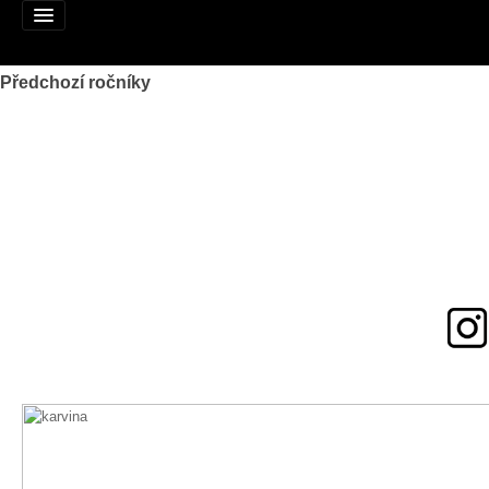
Předchozí ročníky
Alej roku
Nominujte alej
Nominované aleje
Podpořte
Pravidla
Výhry
Naši patroni
Mapa alejí