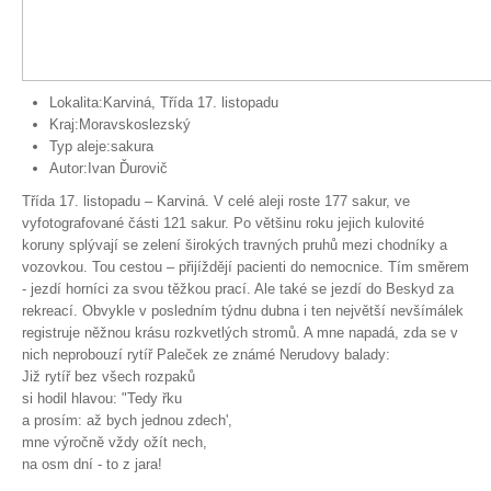
Lokalita:Karviná, Třída 17. listopadu
Kraj:Moravskoslezský
Typ aleje:sakura
Autor:Ivan Ďurovič
Třída 17. listopadu – Karviná. V celé aleji roste 177 sakur, ve
vyfotografované části 121 sakur. Po většinu roku jejich kulovité
koruny splývají se zelení širokých travných pruhů mezi chodníky a
vozovkou. Tou cestou – přijíždějí pacienti do nemocnice. Tím směrem
- jezdí horníci za svou těžkou prací. Ale také se jezdí do Beskyd za
rekreací. Obvykle v posledním týdnu dubna i ten největší nevšímálek
registruje něžnou krásu rozkvetlých stromů. A mne napadá, zda se v
nich neprobouzí rytíř Paleček ze známé Nerudovy balady:
Již rytíř bez všech rozpaků
si hodil hlavou: "Tedy řku
a prosím: až bych jednou zdech',
mne výročně vždy ožít nech,
na osm dní - to z jara!