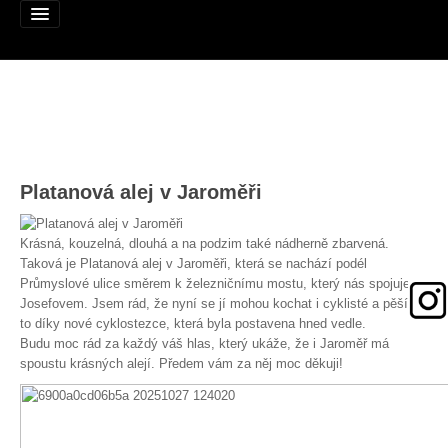
Alej roku
Platanová alej v Jaroměři
Nominujte alej
Nominované aleje
Krásná, kouzelná, dlouhá a na podzim také nádherně zbarvená.
Taková je Platanová alej v Jaroměři, která se nachází podél
Podpořte
Průmyslové ulice směrem k železničnímu mostu, který nás spojuje s
Josefovem. Jsem rád, že nyní se jí mohou kochat i cyklisté a pěší, a
Pravidla
to díky nové cyklostezce, která byla postavena hned vedle.
Budu moc rád za každý váš hlas, který ukáže, že i Jaroměř má
Výhry
spoustu krásných alejí. Předem vám za něj moc děkuji!
Naši patroni
Mapa alejí