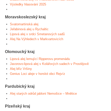
Výsledky hlasování 2025
Moravskoslezský kraj
Svatomartinská alej
Jeřabinová alej u Rychaltic
Lipová alej v srdci Smetanových sadů
Alej Na Výhledech v Markvartovicích
Olomoucký kraj
Lipová alej lemující Ripperovu promenádu
Javorovo-lipová alej v Kolářových sadech v Prostějově
Alej bříz Vršiny
Genius Loci aleje v horské obci Rejvíz
Pardubický kraj
Alej starých odrůd jabloní Nemošice – Mnětice
Plzeňský kraj