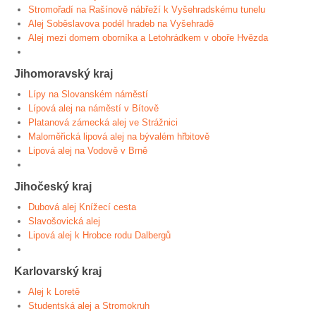
Stromořadí na Rašínově nábřeží k Vyšehradskému tunelu
Alej Soběslavova podél hradeb na Vyšehradě
Alej mezi domem oborníka a Letohrádkem v oboře Hvězda
Jihomoravský kraj
Lípy na Slovanském náměstí
Lípová alej na náměstí v Bítově
Platanová zámecká alej ve Strážnici
Maloměřická lipová alej na bývalém hřbitově
Lipová alej na Vodově v Brně
Jihočeský kraj
Dubová alej Knížecí cesta
Slavošovická alej
Lipová alej k Hrobce rodu Dalbergů
Karlovarský kraj
Alej k Loretě
Studentská alej a Stromokruh