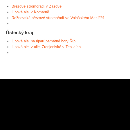
Březové stromořadí v Zašové
Lipová alej v Komárně
Rožnovské březové stromořadí ve Valašském Meziříčí
Ústecký kraj
Lipová alej na úpatí památné hory Říp
Lipová alej v ulici Zrenjaniská v Teplicích