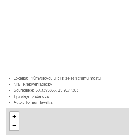
Lokalita:
Průmyslovou ulicí k železničnímu mostu
Kraj:
Královéhradecký
Souřadnice:
50.3395856, 15.9177303
Typ aleje:
platanová
Autor:
Tomáš Havelka
+
−