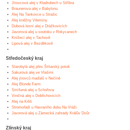
Jírovcová alej v Kladrubech u Stříbra
Braunerova alej v Babylonu
Alej Na Tankovce u Strašic
Alej kněžny Vilemíny
Dubová lesní alej v Drážkovicích
Javorová alej u soutoku v Rokycanech
Knížecí alej v Tachově
Lipová alej v Bezděkově
Středočeský kraj
Starobylá alej přes Štítarský potok
Sakurová alej ve Vlašimi
Alej jírovců maďalů v Nečíně
Alej Blonde Farm
Smíšená alej u Schořova
Viničná alej v Dobřichovicích
Alej na Krliš
Stromořadí u Havraního dubu Na Vráži
Javorová alej u Zámecká zahrady Králův Dvůr
Zlínský kraj