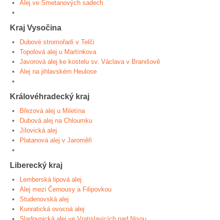
Alej ve Smetanových sadech
Kraj Vysočina
Dubové stromořadí v Telči
Topolová alej u Martínkova
Javorová alej ke kostelu sv. Václava v Branišově
Alej na jihlavském Heulose
Královéhradecký kraj
Březová alej u Miletína
Dubová alej na Chloumku
Jílovická alej
Platanová alej v Jaroměři
Liberecký kraj
Lemberská lipová alej
Alej mezi Černousy a Filipovkou
Studenovská alej
Kunratická ovocná alej
Sladovnická alej ve Vratislavicích nad Nisou