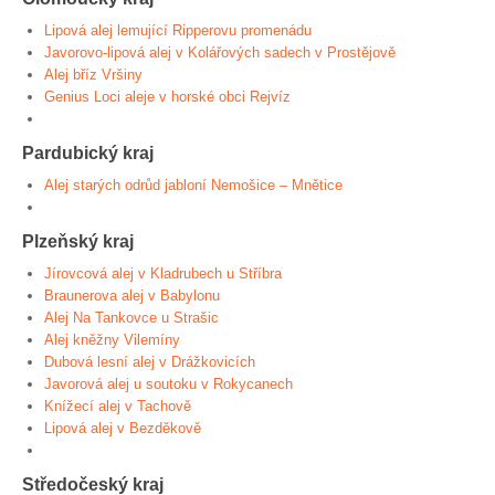
Lipová alej lemující Ripperovu promenádu
Javorovo-lipová alej v Kolářových sadech v Prostějově
Alej bříz Vršiny
Genius Loci aleje v horské obci Rejvíz
Pardubický kraj
Alej starých odrůd jabloní Nemošice – Mnětice
Plzeňský kraj
Jírovcová alej v Kladrubech u Stříbra
Braunerova alej v Babylonu
Alej Na Tankovce u Strašic
Alej kněžny Vilemíny
Dubová lesní alej v Drážkovicích
Javorová alej u soutoku v Rokycanech
Knížecí alej v Tachově
Lipová alej v Bezděkově
Středočeský kraj