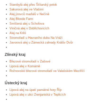
Starobylá alej přes Štítarský potok
Sakurová alej ve Vlašimi
Alej jírovců maďalů v Nečíně
Alej Blonde Farm
Smíšená alej u Schořova
Viničná alej v Dobřichovicích
Alej na Krliš
Stromořadí u Havraního dubu Na Vráži
Javorová alej u Zámecká zahrady Králův Dvůr
Zlínský kraj
Březové stromořadí v Zašové
Lipová alej v Komárně
Rožnovské březové stromořadí ve Valašském Meziříčí
Ústecký kraj
Lipová alej na úpatí památné hory Říp
Lipová alej v ulici Zrenjaniská v Teplicích