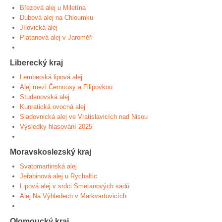
Březová alej u Miletína
Dubová alej na Chloumku
Jílovická alej
Platanová alej v Jaroměři
Liberecký kraj
Lemberská lipová alej
Alej mezi Černousy a Filipovkou
Studenovská alej
Kunratická ovocná alej
Sladovnická alej ve Vratislavicích nad Nisou
Výsledky hlasování 2025
Moravskoslezský kraj
Svatomartinská alej
Jeřabinová alej u Rychaltic
Lipová alej v srdci Smetanových sadů
Alej Na Výhledech v Markvartovicích
Olomoucký kraj