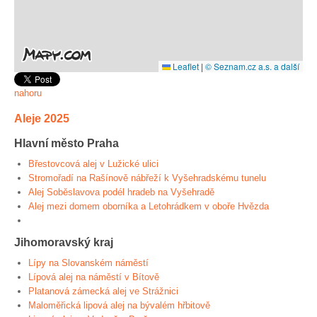
Leaflet
|
© Seznam.cz a.s. a další
nahoru
Aleje 2025
Hlavní město Praha
Břestovcová alej v Lužické ulici
Stromořadí na Rašínově nábřeží k Vyšehradskému tunelu
Alej Soběslavova podél hradeb na Vyšehradě
Alej mezi domem oborníka a Letohrádkem v oboře Hvězda
Jihomoravský kraj
Lípy na Slovanském náměstí
Lípová alej na náměstí v Bítově
Platanová zámecká alej ve Strážnici
Maloměřická lipová alej na bývalém hřbitově