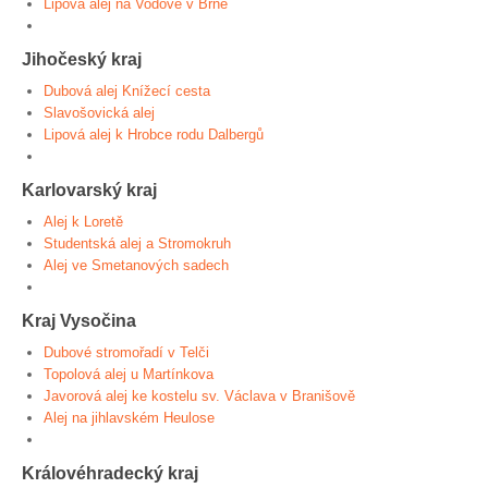
Lipová alej na Vodově v Brně
Jihočeský kraj
Dubová alej Knížecí cesta
Slavošovická alej
Lipová alej k Hrobce rodu Dalbergů
Karlovarský kraj
Alej k Loretě
Studentská alej a Stromokruh
Alej ve Smetanových sadech
Kraj Vysočina
Dubové stromořadí v Telči
Topolová alej u Martínkova
Javorová alej ke kostelu sv. Václava v Branišově
Alej na jihlavském Heulose
Královéhradecký kraj