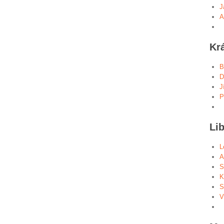
J
A
Kr
B
D
J
P
Lib
L
A
S
K
S
V