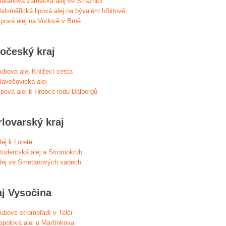
latanová zámecká alej ve Strážnici
aloměřická lipová alej na bývalém hřbitově
ipová alej na Vodově v Brně
hočeský kraj
ubová alej Knížecí cesta
lavošovická alej
ipová alej k Hrobce rodu Dalbergů
rlovarský kraj
lej k Loretě
tudentská alej a Stromokruh
lej ve Smetanových sadech
aj Vysočina
ubové stromořadí v Telči
opolová alej u Martínkova