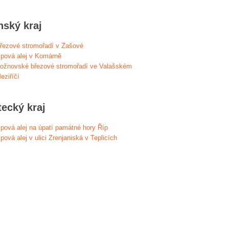
nský kraj
řezové stromořadí v Zašové
ipová alej v Komárně
ožnovské březové stromořadí ve Valašském
eziříčí
tecký kraj
ipová alej na úpatí památné hory Říp
ipová alej v ulici Zrenjaniská v Teplicích