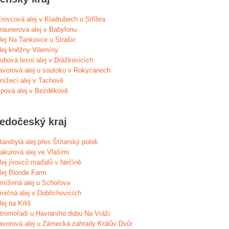
írovcová alej v Kladrubech u Stříbra
raunerova alej v Babylonu
lej Na Tankovce u Strašic
lej kněžny Vilemíny
ubová lesní alej v Drážkovicích
avorová alej u soutoku v Rokycanech
nížecí alej v Tachově
ipová alej v Bezděkově
ředočeský kraj
tarobylá alej přes Štítarský potok
akurová alej ve Vlašimi
lej jírovců maďalů v Nečíně
lej Blonde Farm
míšená alej u Schořova
iničná alej v Dobřichovicích
lej na Krliš
tromořadí u Havraního dubu Na Vráži
avorová alej u Zámecká zahrady Králův Dvůr