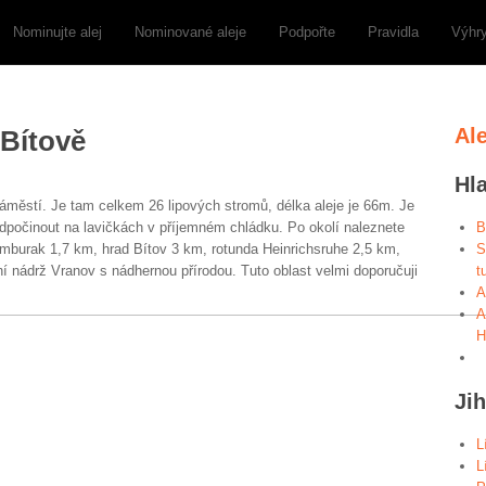
Nominujte alej
Nominované aleje
Podpořte
Pravidla
Výhr
Al
 Bítově
Hl
náměstí. Je tam celkem 26 lipových stromů, délka aleje je 66m. Je
dpočinout na lavičkách v příjemném chládku. Po okolí naleznete
B
burak 1,7 km, hrad Bítov 3 km, rotunda Heinrichsruhe 2,5 km,
S
í nádrž Vranov s nádhernou přírodou. Tuto oblast velmi doporučuji
t
A
A
H
Ji
L
L