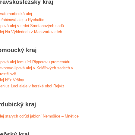
ravskoslezský kraj
vatomartinská alej
eřabinová alej u Rychaltic
ipová alej v srdci Smetanových sadů
lej Na Výhledech v Markvartovicích
omoucký kraj
ipová alej lemující Ripperovu promenádu
avorovo-lipová alej v Kolářových sadech v
rostějově
lej bříz Vršiny
enius Loci aleje v horské obci Rejvíz
rdubický kraj
lej starých odrůd jabloní Nemošice – Mnětice
zeňský kraj