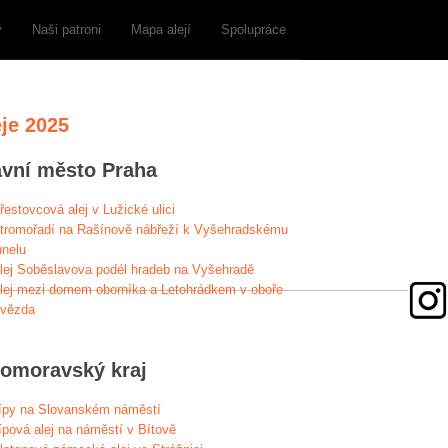
y
Naši patroni
Mapa alejí
Spolupráce
eje 2025
avní město Praha
řestovcová alej v Lužické ulici
tromořadí na Rašínově nábřeží k Vyšehradskému
unelu
lej Soběslavova podél hradeb na Vyšehradě
lej mezi domem oborníka a Letohrádkem v oboře
vězda
homoravský kraj
ípy na Slovanském náměstí
ípová alej na náměstí v Bítově