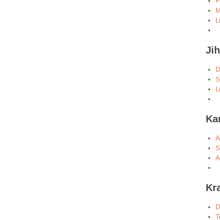
P
M
L
Ji
D
S
L
Ka
A
S
A
Kr
D
T