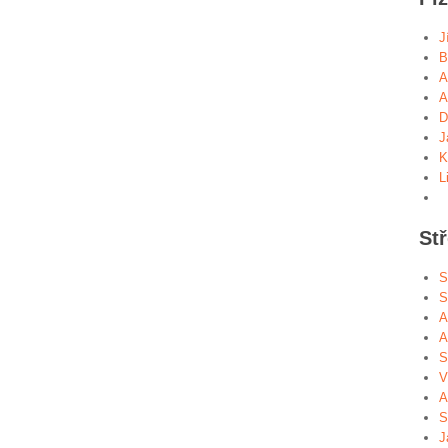
J
B
A
A
D
J
K
L
St
S
S
A
A
S
V
A
S
J