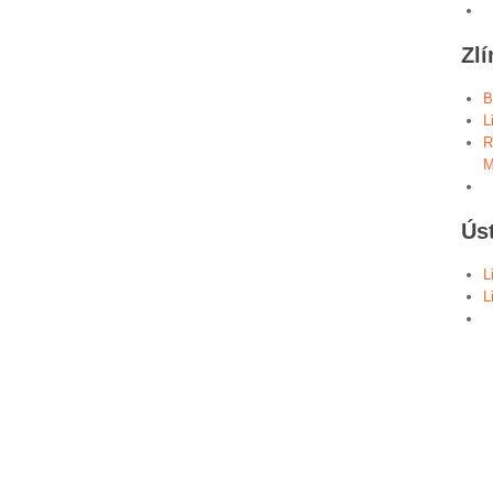
Zlí
B
L
R
M
Ús
L
L