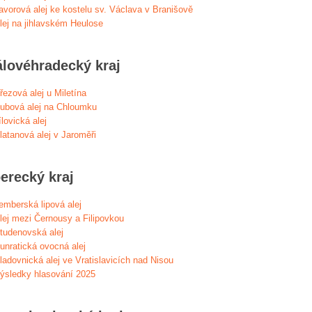
avorová alej ke kostelu sv. Václava v Branišově
lej na jihlavském Heulose
álovéhradecký kraj
řezová alej u Miletína
ubová alej na Chloumku
ílovická alej
latanová alej v Jaroměři
erecký kraj
emberská lipová alej
lej mezi Černousy a Filipovkou
tudenovská alej
unratická ovocná alej
ladovnická alej ve Vratislavicích nad Nisou
ýsledky hlasování 2025