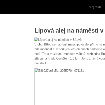
Alej roku
Lípová alej na náměstí v
V obci Bítov se nachází malá lipová alej přímo na 
zde možnost si v horkých letních dnech nádherně o
např. Tatra muzeum, muzeum vláčků, rozhledna Rum
zřícenina hradu Cornštejn 1,5 km. Je tu známá vodn
navštívit.