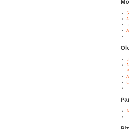
Mo
S
J
L
A
Ol
L
J
P
A
G
Pa
A
Pl