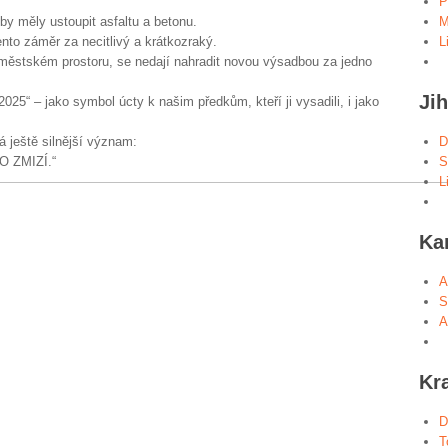
P
 by měly ustoupit asfaltu a betonu.
M
nto záměr za necitlivý a krátkozraký.
L
 v městském prostoru, se nedají nahradit novou výsadbou za jedno
Ji
025“ – jako symbol úcty k našim předkům, kteří ji vysadili, i jako
á ještě silnější význam:
D
 ZMIZÍ.“
S
L
Ka
A
S
A
Kr
D
T