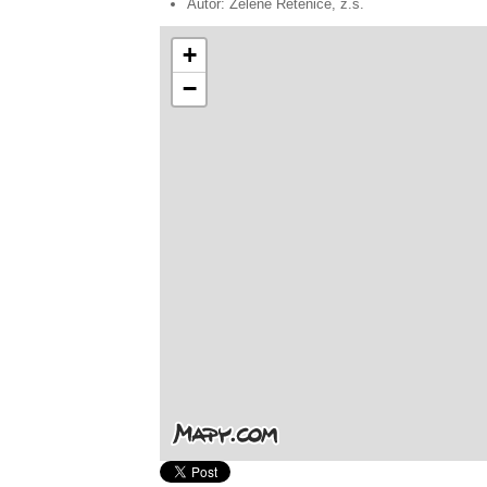
Autor:
Zelené Řetenice, z.s.
+
−