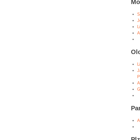
Mo
S
J
L
A
Ol
L
J
P
A
G
Pa
A
Pl