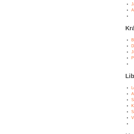
J
A
Kr
B
D
J
P
Lib
L
A
S
K
S
V