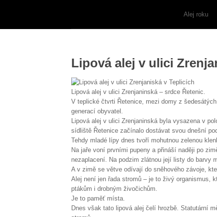
Alej roku
Lipová alej v ulici Zrenja
Lipová alej v ulici Zrenjaninská – srdce Řetenic.
V teplické čtvrti Řetenice, mezi domy z šedesátých 
generací obyvatel.
Lipová alej v ulici Zrenjaninská byla vysazena v pol
sídliště Řetenice začínalo dostávat svou dnešní po
Tehdy mladé lípy dnes tvoří mohutnou zelenou klenbu
Na jaře voní prvními pupeny a přináší naději po zim
nezaplacení. Na podzim zlátnou její listy do barvy med
A v zimě se větve odívají do sněhového závoje, kte
Alej není jen řada stromů – je to živý organismus, k
ptákům i drobným živočichům.
Je to paměť místa.
Dnes však tato lipová alej čelí hrozbě. Statutární 