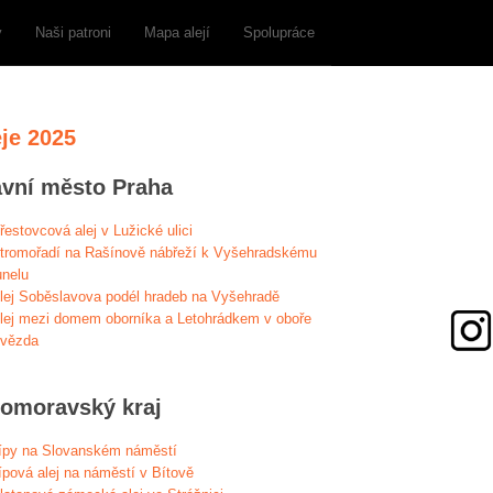
y
Naši patroni
Mapa alejí
Spolupráce
eje 2025
avní město Praha
řestovcová alej v Lužické ulici
tromořadí na Rašínově nábřeží k Vyšehradskému
unelu
lej Soběslavova podél hradeb na Vyšehradě
lej mezi domem oborníka a Letohrádkem v oboře
vězda
homoravský kraj
ípy na Slovanském náměstí
ípová alej na náměstí v Bítově