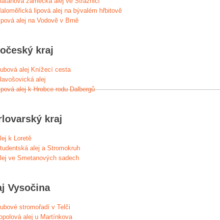
latanová zámecká alej ve Strážnici
aloměřická lipová alej na bývalém hřbitově
ipová alej na Vodově v Brně
hočeský kraj
ubová alej Knížecí cesta
lavošovická alej
ipová alej k Hrobce rodu Dalbergů
rlovarský kraj
lej k Loretě
tudentská alej a Stromokruh
lej ve Smetanových sadech
aj Vysočina
ubové stromořadí v Telči
opolová alej u Martínkova