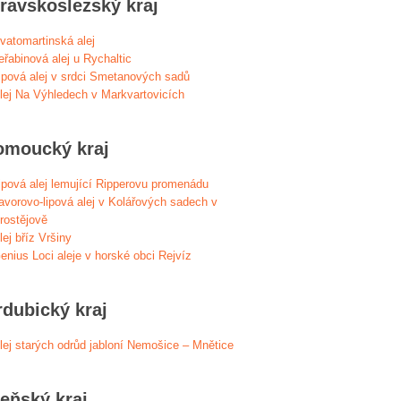
ravskoslezský kraj
vatomartinská alej
eřabinová alej u Rychaltic
ipová alej v srdci Smetanových sadů
lej Na Výhledech v Markvartovicích
omoucký kraj
ipová alej lemující Ripperovu promenádu
avorovo-lipová alej v Kolářových sadech v
rostějově
lej bříz Vršiny
enius Loci aleje v horské obci Rejvíz
rdubický kraj
lej starých odrůd jabloní Nemošice – Mnětice
zeňský kraj