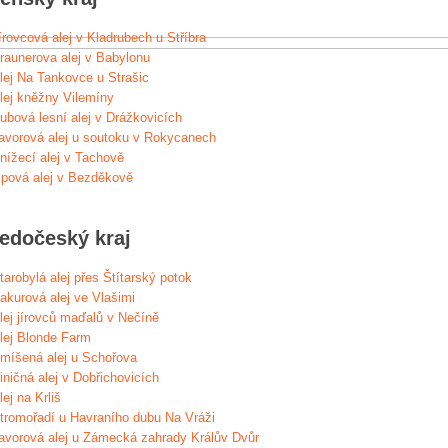
írovcová alej v Kladrubech u Stříbra
raunerova alej v Babylonu
lej Na Tankovce u Strašic
lej kněžny Vilemíny
ubová lesní alej v Drážkovicích
avorová alej u soutoku v Rokycanech
nížecí alej v Tachově
ipová alej v Bezděkově
ředočeský kraj
tarobylá alej přes Štítarský potok
akurová alej ve Vlašimi
lej jírovců maďalů v Nečíně
lej Blonde Farm
míšená alej u Schořova
iničná alej v Dobřichovicích
lej na Krliš
tromořadí u Havraního dubu Na Vráži
avorová alej u Zámecká zahrady Králův Dvůr