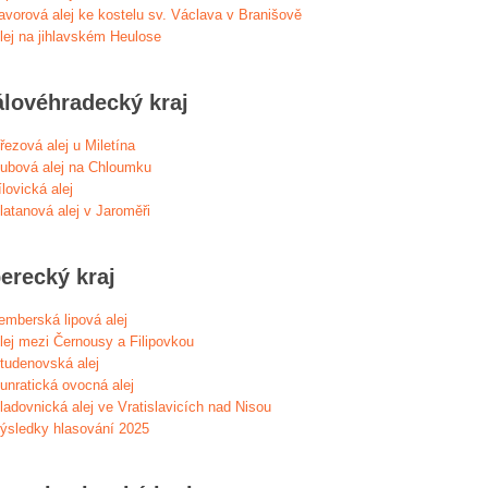
avorová alej ke kostelu sv. Václava v Branišově
lej na jihlavském Heulose
álovéhradecký kraj
řezová alej u Miletína
ubová alej na Chloumku
ílovická alej
latanová alej v Jaroměři
erecký kraj
emberská lipová alej
lej mezi Černousy a Filipovkou
tudenovská alej
unratická ovocná alej
ladovnická alej ve Vratislavicích nad Nisou
ýsledky hlasování 2025