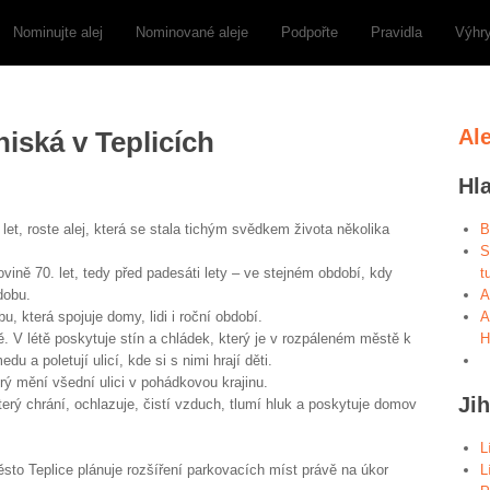
Nominujte alej
Nominované aleje
Podpořte
Pravidla
Výhr
Al
niská v Teplicích
Hl
let, roste alej, která se stala tichým svědkem života několika
B
S
ovině 70. let, tedy před padesáti lety – ve stejném období, kdy
t
dobu.
A
, která spojuje domy, lidi i roční období.
A
ě. V létě poskytuje stín a chládek, který je v rozpáleném městě k
H
u a poletují ulicí, kde si s nimi hrají děti.
rý mění všední ulici v pohádkovou krajinu.
Ji
terý chrání, ochlazuje, čistí vzduch, tlumí hluk a poskytuje domov
L
město Teplice plánuje rozšíření parkovacích míst právě na úkor
L