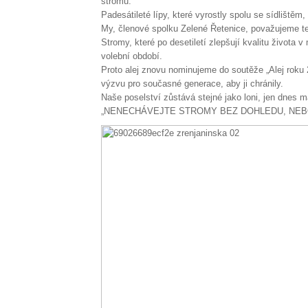
stromů.
Padesátileté lípy, které vyrostly spolu se sídlištěm,
My, členové spolku Zelené Řetenice, považujeme te
Stromy, které po desetiletí zlepšují kvalitu života
volební období.
Proto alej znovu nominujeme do soutěže „Alej roku 2
výzvu pro současné generace, aby ji chránily.
Naše poselství zůstává stejné jako loni, jen dnes m
„NENECHÁVEJTE STROMY BEZ DOHLEDU, NEBO