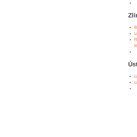
Zlí
B
L
R
M
Ús
L
L