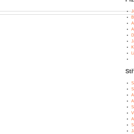
J
B
A
A
D
J
K
L
St
S
S
A
A
S
V
A
S
J