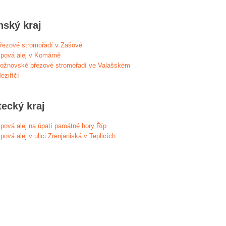
nský kraj
řezové stromořadí v Zašové
ipová alej v Komárně
ožnovské březové stromořadí ve Valašském
eziříčí
tecký kraj
ipová alej na úpatí památné hory Říp
ipová alej v ulici Zrenjaniská v Teplicích