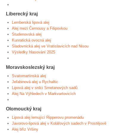
Liberecký kraj
Lemberská lipová alej
Alej mezi Černousy a Filipovkou
Studenovská alej
Kunratická ovocná alej
Sladovnická alej ve Vratislavicích nad Nisou
Výsledky hlasování 2025
Moravskoslezský kraj
Svatomartinská alej
Jeřabinová alej u Rychaltic
Lipová alej v srdci Smetanových sadů
Alej Na Výhledech v Markvartovicích
Olomoucký kraj
Lipová alej lemující Ripperovu promenádu
Javorovo-lipová alej v Kolářových sadech v Prostějově
Alej bříz Vršiny