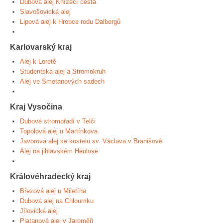
Dubová alej Knížecí cesta
Slavošovická alej
Lipová alej k Hrobce rodu Dalbergů
Karlovarský kraj
Alej k Loretě
Studentská alej a Stromokruh
Alej ve Smetanových sadech
Kraj Vysočina
Dubové stromořadí v Telči
Topolová alej u Martínkova
Javorová alej ke kostelu sv. Václava v Branišově
Alej na jihlavském Heulose
Královéhradecký kraj
Březová alej u Miletína
Dubová alej na Chloumku
Jílovická alej
Platanová alej v Jaroměři