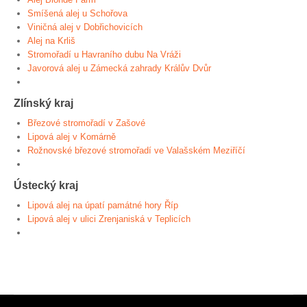
Smíšená alej u Schořova
Viničná alej v Dobřichovicích
Alej na Krliš
Stromořadí u Havraního dubu Na Vráži
Javorová alej u Zámecká zahrady Králův Dvůr
Zlínský kraj
Březové stromořadí v Zašové
Lipová alej v Komárně
Rožnovské březové stromořadí ve Valašském Meziříčí
Ústecký kraj
Lipová alej na úpatí památné hory Říp
Lipová alej v ulici Zrenjaniská v Teplicích