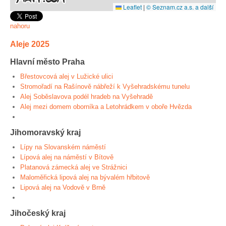
Leaflet
|
© Seznam.cz a.s. a další
nahoru
Aleje 2025
Hlavní město Praha
Břestovcová alej v Lužické ulici
Stromořadí na Rašínově nábřeží k Vyšehradskému tunelu
Alej Soběslavova podél hradeb na Vyšehradě
Alej mezi domem oborníka a Letohrádkem v oboře Hvězda
Jihomoravský kraj
Lípy na Slovanském náměstí
Lípová alej na náměstí v Bítově
Platanová zámecká alej ve Strážnici
Maloměřická lipová alej na bývalém hřbitově
Lipová alej na Vodově v Brně
Jihočeský kraj