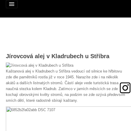
Alej roku
Jírovcová alej v Kladrubech u Stříbra
Nominujte alej
Nominované aleje
Kaštanová alej v Kladrubech u Stříbra vedoucí od silnice ke hřbitovu
zde dle pamětníků rostla již v roce 1945. Narazíte zde i na několik
Podpořte
akátů a dalších listnatých stromů. Částí aleje vede turistická trasa a
naučná stezka kolem Kladrub. Zatímco v jarních měsících se zde lidé
Pravidla
kochají obrovskými květy stromů, na podzim se zde ozývá především
smích dětí, které radostně sbírají kaštany.
Výhry
Naši patroni
Mapa alejí