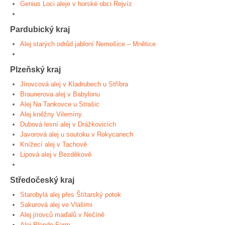
Genius Loci aleje v horské obci Rejvíz
Pardubický kraj
Alej starých odrůd jabloní Nemošice – Mnětice
Plzeňský kraj
Jírovcová alej v Kladrubech u Stříbra
Braunerova alej v Babylonu
Alej Na Tankovce u Strašic
Alej kněžny Vilemíny
Dubová lesní alej v Drážkovicích
Javorová alej u soutoku v Rokycanech
Knížecí alej v Tachově
Lipová alej v Bezděkově
Středočeský kraj
Starobylá alej přes Štítarský potok
Sakurová alej ve Vlašimi
Alej jírovců maďalů v Nečíně
Alej Blonde Farm