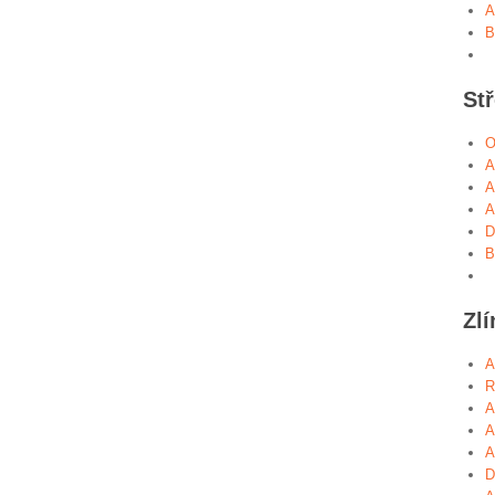
A
B
St
O
A
A
A
D
B
Zlí
A
R
A
A
A
D