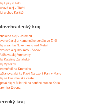
lej Lipky v Telči
ubová alej v Třešti
lej u obce Kaliště
álovéhradecký kraj
ánského alej v Jaroměři
avorová alej u Kamenného portálu ve Zlíči
lej u zámku Nové město nad Metují
avorová alej Broumov - Šonov
řešňová alej Vrchoviny
lej Kateřiny Zaháňské
lej Vysokov
tromořadí na Kramolnu
aštanova alej ke Kapli Narození Panny Marie
lej na Broumovské cestě
ipová alej v Miletíně na naučné stezce Karla
aromíra Erbena
erecký kraj