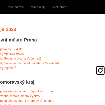
y
Naši patroni
Mapa alejí
Spolupráce
eje 2023
avní město Praha
ipová alej Vidlák
lej Václava Havla
lej Soběslavova na Vyšehradě
lej Soběslavova podél hradeb na Vyšehradě
lej legionářů
homoravský kraj
ipová alej na náměstí Republiky v Brně
vocná cesta z města Vyškov
ipová alej na poutní místo sv. Antonínka