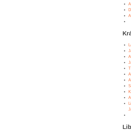
A
D
A
Kr
L
J
A
J
T
A
A
S
K
A
L
J
Lib