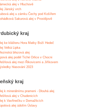
ámecká alej v Hluchově
lej Jánský vrch
ubová alej u zámku Čechy pod Košířem
ohádková Sakurová alej v Prostějově
rdubický kraj
lej ke klášteru Hora Matky Boží Hedeč
lej Velká Lipka
řezinská březová alej
ipová alej podél Tiché Orlice v Chocni
řešňová alej mezi Řikovicemi a Jiříkovem
ýsledky hlasování 2023
zeňský kraj
lej k minerálnímu prameni - Dlouhá alej
řešňová alej v Chudenicích
lej k Vavřinečku v Domažlicích
opolová alej údolím Úslavy