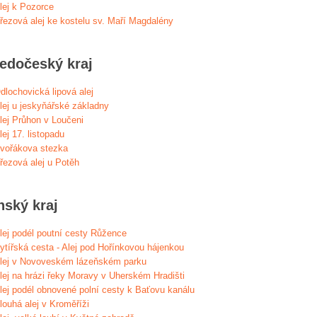
lej k Pozorce
řezová alej ke kostelu sv. Maří Magdalény
ředočeský kraj
dlochovická lipová alej
lej u jeskyňářské základny
lej Průhon v Loučeni
lej 17. listopadu
vořákova stezka
řezová alej u Potěh
nský kraj
lej podél poutní cesty Růžence
ytířská cesta - Alej pod Hořínkovou hájenkou
lej v Novoveském lázeňském parku
lej na hrázi řeky Moravy v Uherském Hradišti
lej podél obnovené polní cesty k Baťovu kanálu
louhá alej v Kroměříži