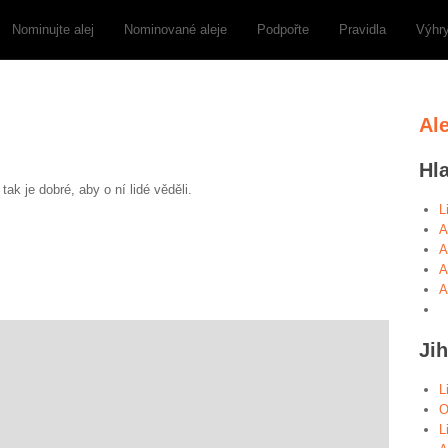
Nominujte alej
Nominované aleje
Podpořte
Pravidla
Výhr
Al
Hl
k je dobré, aby o ní lidé věděli.
L
A
A
A
A
Ji
L
O
L