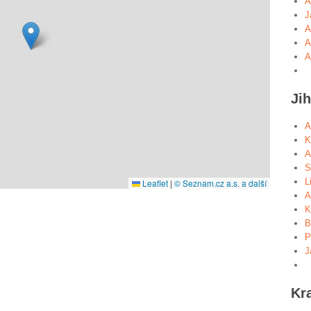
A
J
A
A
A
Ji
A
K
A
S
L
Leaflet
|
© Seznam.cz a.s. a další
A
K
B
P
J
Kr