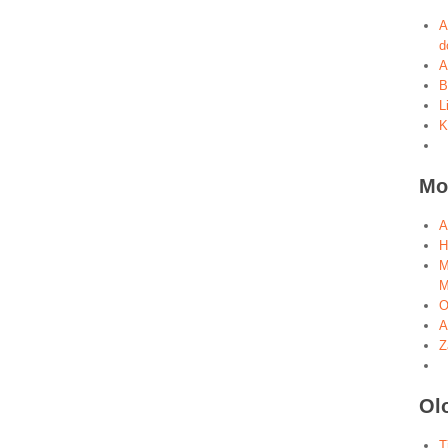
A
d
A
B
L
K
Mo
A
H
M
M
O
A
Z
Ol
T