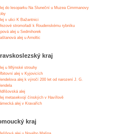
lej do lesoparku Na Sluneční u Muzea Cimrmanovy
oby
lej v ulici K Bažantnici
řezové stromořadí k Roudenskému rybníku
ipová alej u Sedmihorek
aštanová alej u Arnoltic
ravskoslezský kraj
lej u Mlýnské strouhy
řbitovní alej v Kyjovicích
endelova alej k výročí 200 let od narození J. G.
endela
ldřišovská alej
lej metasekvojí čínských v Havířově
ámecká alej v Kravařích
omoucký kraj
řešňová alej u Nového Malína