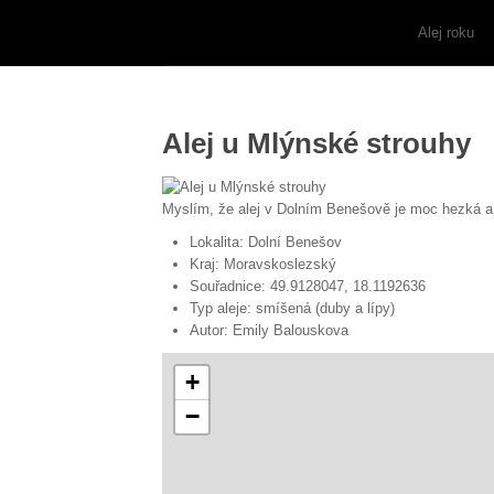
Alej roku
Alej u Mlýnské strouhy
Myslím, že alej v Dolním Benešově je moc hezká a ta
Lokalita:
Dolní Benešov
Kraj:
Moravskoslezský
Souřadnice:
49.9128047, 18.1192636
Typ aleje:
smíšená (duby a lípy)
Autor:
Emily Balouskova
+
−