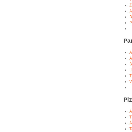
Z
A
D
P
Pa
A
A
B
L
T
V
Pl
A
T
A
T