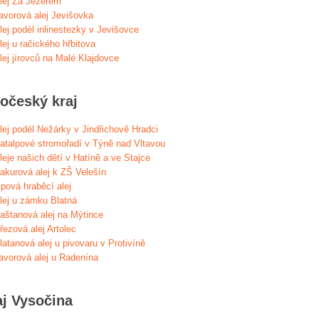
lej Za Jezerem
avorová alej Jevišovka
lej podél inlinestezky v Jevišovce
lej u račického hřbitova
lej jírovců na Malé Klajdovce
hočeský kraj
lej podél Nežárky v Jindřichově Hradci
atalpové stromořadí v Týně nad Vltavou
leje našich dětí v Hatíně a ve Stajce
akurová alej k ZŠ Velešín
ipová hraběcí alej
lej u zámku Blatná
aštanová alej na Mýtince
řezová alej Artolec
latanová alej u pivovaru v Protivíně
avorová alej u Radenína
aj Vysočina