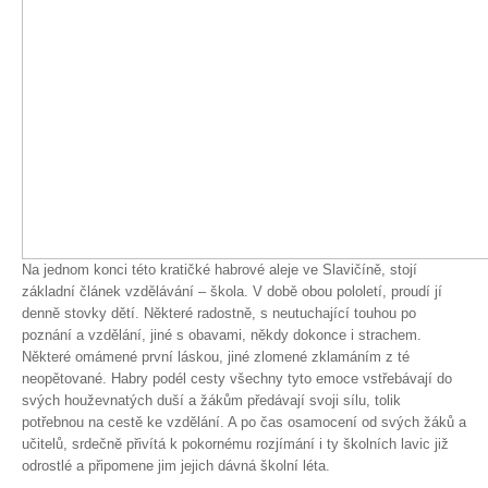
Na jednom konci této kratičké habrové aleje ve Slavičíně, stojí
základní článek vzdělávání – škola. V době obou pololetí, proudí jí
denně stovky dětí. Některé radostně, s neutuchající touhou po
poznání a vzdělání, jiné s obavami, někdy dokonce i strachem.
Některé omámené první láskou, jiné zlomené zklamáním z té
neopětované. Habry podél cesty všechny tyto emoce vstřebávají do
svých houževnatých duší a žákům předávají svoji sílu, tolik
potřebnou na cestě ke vzdělání. A po čas osamocení od svých žáků a
učitelů, srdečně přivítá k pokornému rozjímání i ty školních lavic již
odrostlé a připomene jim jejich dávná školní léta.