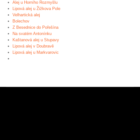
Alej u Horního Rozmyšlu
Lipová alej u Žižkova Pole
Velhartická alej
Bolechov
Z Besednice do Pořešína
Na svatém Antonínku
Kaštanová alej u Stupavy
Lipová alej v Doubravě
Lipová alej u Markvarovic