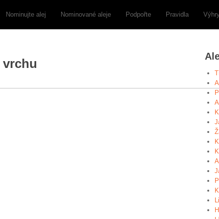
Nominujte alej
Nominované aleje
Podpořte
Pravidla
Výhr
Al
m vrchu
T
A
P
A
K
J
Ž
K
K
A
J
P
K
L
H