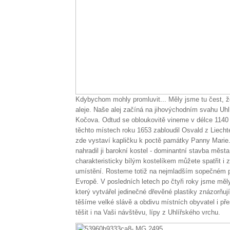
Kdybychom mohly promluvit... Měly jsme tu čest, že
aleje. Naše alej začíná na jihovýchodním svahu Uh
Kočova. Odtud se obloukovitě vineme v délce 1140 
těchto místech roku 1653 zabloudil Osvald z Liechte
zde vystaví kapličku k poctě památky Panny Marie.
nahradil ji barokní kostel - dominantní stavba měst
charakteristicky bílým kostelíkem můžete spatřit i
umístění. Rosteme totiž na nejmladším sopečném p
Evropě. V posledních letech po čtyři roky jsme mě
který vytvářel jedinečné dřevěné plastiky znázorňuj
těšíme velké slávě a obdivu místních obyvatel i pře
těšit i na Vaši návštěvu, lípy z Uhlířského vrchu.