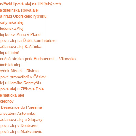
tyřřadá lipová alej na Uhlířský vrch
aldštejnská lipová alej
a hrázi Oborského rybníku
ostýnská alej
ludenská Alej
lej ke sv. Anně v Plané
ipová alej na Ďáblickém hřbitově
aštanová alej Kaštánka
lej u Libíně
aučná stezka park Budoucnost – Vlkovsko
inořská alej
rýdek Místek - Riviera
ipové stromořadí v Čáslavi
lej u Horního Rozmyšlu
ipová alej u Žižkova Pole
elhartická alej
olechov
 Besednice do Pořešína
a svatém Antonínku
aštanová alej u Stupavy
ipová alej v Doubravě
ipová alej u Markvarovic