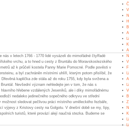
Č
V
N
H
B
A
L
K
A
 nás v letech 1766 - 1770 lidé vysázeli do mimořádné čtyřřadé
N
lířského vrchu, a to hned u cesty z Bruntálu do Moravskoslezského
V
metrů až k průčelí kostela Panny Marie Pomocné. Podle pověsti v
F
nsteinu, a byl zachráněn místními uhlíři, kterým potom přislíbil, že
L
 Dřevěná kaplička zde stála až do roku 1755, kdy byla svržena a
A
a Bruntál. Nevšední význam nehledejte jen v tom, že nás s
L
 z hlavního hřebene vzdálených Jeseníků, ale i díky mimořádnému
V
odloží nedaleko jedinečného sopečného odkryvu ve střední
B
ly možnost sledovat pečlivou práci místního uměleckého řezbáře,
Z
ící výjevy z Kristovy cesty na Golgotu. V dnešní době se my, lípy,
N
spolních turistů, které provází alejí naučná stezka. Budeme se
K
L
L