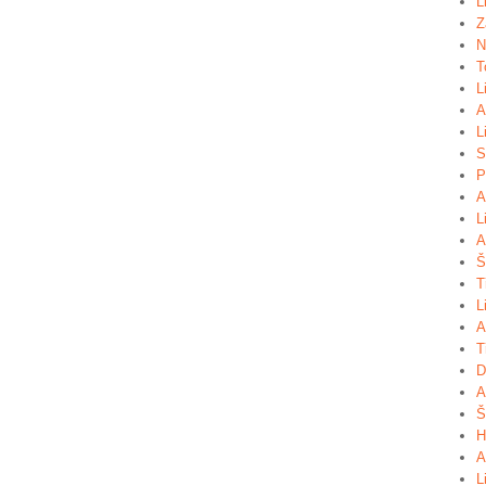
L
Z
N
T
L
A
L
S
P
A
L
A
Š
T
L
A
T
D
A
Š
H
A
L