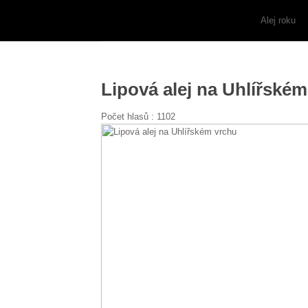
Alej roku
Lipová alej na Uhlířské
Počet hlasů :
1102