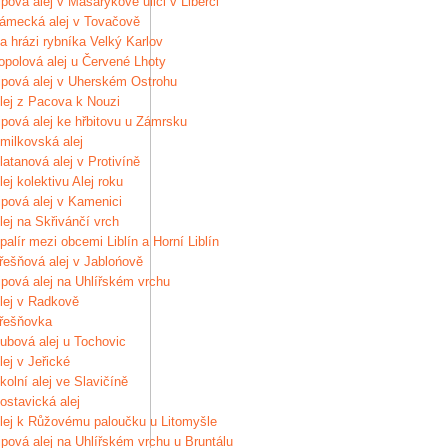
ipová alej v Masarykově ulici v Liberci
ámecká alej v Tovačově
a hrázi rybníka Velký Karlov
opolová alej u Červené Lhoty
ipová alej v Uherském Ostrohu
lej z Pacova k Nouzi
ipová alej ke hřbitovu u Zámrsku
milkovská alej
latanová alej v Protivíně
lej kolektivu Alej roku
ipová alej v Kamenici
lej na Skřivánčí vrch
palír mezi obcemi Liblín a Horní Liblín
řešňová alej v Jablońově
ipová alej na Uhlířském vrchu
lej v Radkově
řešňovka
ubová alej u Tochovic
lej v Jeřické
kolní alej ve Slavičíně
ostavická alej
lej k Růžovému paloučku u Litomyšle
ipová alej na Uhlířském vrchu u Bruntálu