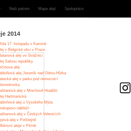
y
Naši patroni
Mapa alejí
Spolupráce
eje 2014
řída 17. listopadu v Karviné
lej v Belgické ulici v Praze
latanová alej ve Strážnici
lej Salonu republiky
rčínova alej
abloňová alej Jeseník nad Odrou-Hůrka
atecká alej v parku pod nemocnicí
ilometrovka
aštanová alej v Mnichově Hradišti
lej Hartmanická
abloňová alej u Vysokého Mýta
rokopovo nábřeží
aštanová alej v Českých Velenicích
ipová alej v Potštejně
řbitovní aleje v Pitíně