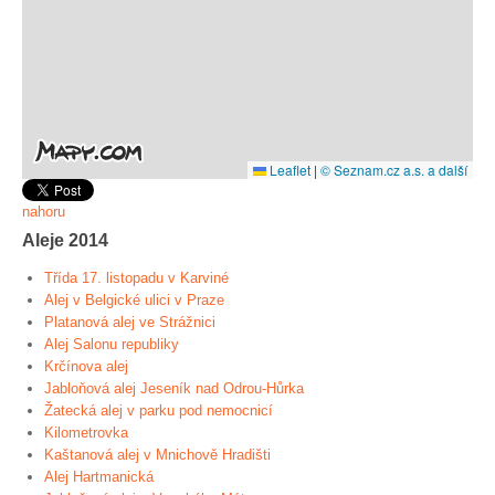
Leaflet
|
© Seznam.cz a.s. a další
nahoru
Aleje 2014
Třída 17. listopadu v Karviné
Alej v Belgické ulici v Praze
Platanová alej ve Strážnici
Alej Salonu republiky
Krčínova alej
Jabloňová alej Jeseník nad Odrou-Hůrka
Žatecká alej v parku pod nemocnicí
Kilometrovka
Kaštanová alej v Mnichově Hradišti
Alej Hartmanická