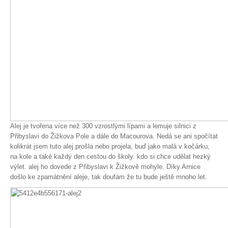
Alej je tvořena více než 300 vzrostlými lípami a lemuje silnici z
Přibyslavi do Žižkova Pole a dále do Macourova. Nedá se ani spočítat
kolikrát jsem tuto alej prošla nebo projela, buď jako malá v kočárku,
na kole a také každý den cestou do školy. kdo si chce udělat hezký
výlet. alej ho dovede z Přibyslavi k Žižkově mohyle. Díky Arnice
došlo ke zpamátnění aleje, tak doufám že tu bude ještě mnoho let.