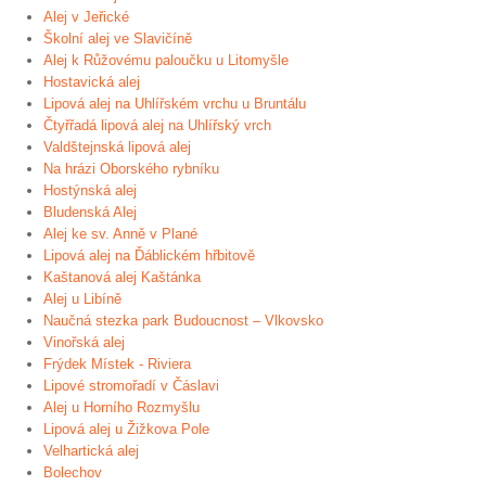
Alej v Jeřické
Školní alej ve Slavičíně
Alej k Růžovému paloučku u Litomyšle
Hostavická alej
Lipová alej na Uhlířském vrchu u Bruntálu
Čtyřřadá lipová alej na Uhlířský vrch
Valdštejnská lipová alej
Na hrázi Oborského rybníku
Hostýnská alej
Bludenská Alej
Alej ke sv. Anně v Plané
Lipová alej na Ďáblickém hřbitově
Kaštanová alej Kaštánka
Alej u Libíně
Naučná stezka park Budoucnost – Vlkovsko
Vinořská alej
Frýdek Místek - Riviera
Lipové stromořadí v Čáslavi
Alej u Horního Rozmyšlu
Lipová alej u Žižkova Pole
Velhartická alej
Bolechov