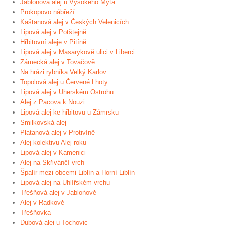
Jabloňová alej u Vysokého Mýta
Prokopovo nábřeží
Kaštanová alej v Českých Velenicích
Lipová alej v Potštejně
Hřbitovní aleje v Pitíně
Lipová alej v Masarykově ulici v Liberci
Zámecká alej v Tovačově
Na hrázi rybníka Velký Karlov
Topolová alej u Červené Lhoty
Lipová alej v Uherském Ostrohu
Alej z Pacova k Nouzi
Lipová alej ke hřbitovu u Zámrsku
Smilkovská alej
Platanová alej v Protivíně
Alej kolektivu Alej roku
Lipová alej v Kamenici
Alej na Skřivánčí vrch
Špalír mezi obcemi Liblín a Horní Liblín
Lipová alej na Uhlířském vrchu
Třešňová alej v Jablońově
Alej v Radkově
Třešňovka
Dubová alej u Tochovic