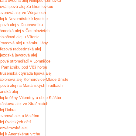
tará ovocná alej Nelepeč-Žernůvka
ová lipová alej Za Brumlovkou
avorová alej ve Všejanech
lej k Novoměstské kyselce
ipová alej v Doubravníku
ámecká alej v Častolovicích
abloňová alej u Vítonic
írovcová alej u zámku Lány
řezová radostínská alej
jezdská javorová alej
ipové stromořadí v Lomničce
 Památníku pod Vlčí horou
truženská čtyřřadá lipová alej
abloňová alej Komorovice-Mladé Bříště
ipová alej na Mariánských hradbách
anská alej
lej kněžny Vilemíny u obce Klášter
iráskova alej ve Strašnicích
lej Dobra
avorová alej u Malčína
lej úvalských dětí
ezvěrovská alej
lej k Anenskému vrchu