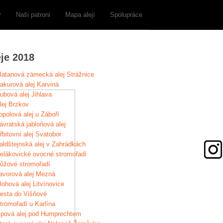
y
Naši patroni
Mapa alejí
Spolupráce
eje 2018
latanová zámecká alej Strážnice
akurová alej Karviná
ubová alej Jihlava
lej Brzkov
opolová alej u Záboří
ávratská jabloňová alej
řbitovní alej Svatobor
aldštejnská alej v Zahrádkách
elákovické ovocné stromořadí
ůžové stromořadí
avorová alej Mezná
lohová alej Litvínovice
esta do Višňové
tromořadí u Karlína
ipová alej pod Humprechtem