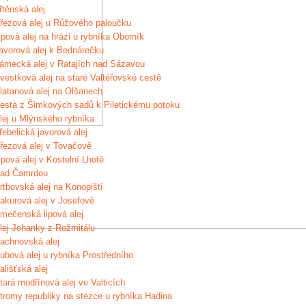
řtěnská alej
řezová alej u Růžového paloučku
ipová alej na hrázi u rybníka Oborník
avorová alej k Bednárečku
ámecká alej v Ratajích nad Sázavou
vestková alej na staré Valtéřovské cestě
latanová alej na Olšanech
esta z Šimkových sadů k Piletickému potoku
lej u Mlýnského rybníka
řebelická javorová alej
řezová alej v Tovačově
ipová alej v Kostelní Lhotě
ad Čamrdou
rtbovská alej na Konopišti
akurová alej v Josefově
mečenská lipová alej
lej Johanky z Rožmitálu
achnovská alej
ubová alej u rybníka Prostředního
ališťská alej
tará modřínová alej ve Valticích
tromy republiky na stezce u rybníka Hadina