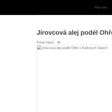
Alej roku
Jírovcová alej podél Oh
Počet hlasů :
45