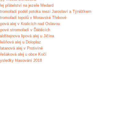
lej přátelství na jezeře Medard
tromořadí podél potoka mezi Jaroslaví a Týnišťkem
tromořadí topolů v Moravské Třebové
ipová alej v Kralicích nad Oslavou
ipové stromořadí v Ďáblicích
aldštejnova lipová alej u Jičína
řešňová alej u Doloplaz
latanová alej v Protivíně
řešáková alej u obce Kočí
ysledky hlasování 2018