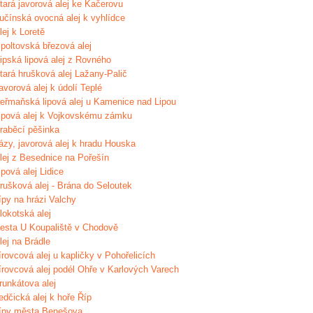
tará javorová alej ke Kačerovu
učínská ovocná alej k vyhlídce
lej k Loretě
ipoltovská březová alej
ipská lipová alej z Rovného
tará hrušková alej Lažany-Palič
avorová alej k údolí Teplé
eřmaňská lipová alej u Kamenice nad Lipou
ipová alej k Vojkovskému zámku
raběcí pěšinka
ázy, javorová alej k hradu Houska
lej z Besednice na Pořešín
ipová alej Lidice
rušková alej - Brána do Seloutek
ípy na hrázi Valchy
lokotská alej
esta U Koupaliště v Chodově
lej na Brádle
írovcová alej u kapličky v Pohořelicích
írovcová alej podél Ohře v Karlových Varech
runkátova alej
edčická alej k hoře Říp
ípy města Benešova