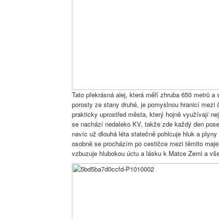
Tato překrásná alej, která měří zhruba 650 metrů a 
porosty ze stany druhé, je pomyslnou hranicí mezi č
prakticky uprostřed města, který hojně využívají ne
se nachází nedaleko KV, takže zde každý den posedí,
navíc už dlouhá léta statečně pohlcuje hluk a plyny
osobně se procházím po cestičce mezi těmito majes
vzbuzuje hlubokou úctu a lásku k Matce Zemi a vš