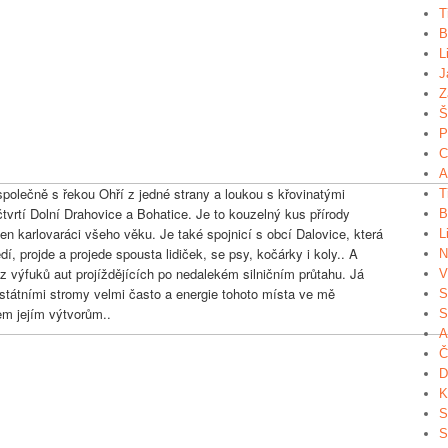
T
B
L
J
Z
Š
P
C
A
společně s řekou Ohří z jedné strany a loukou s křovinatými
T
tvrtí Dolní Drahovice a Bohatice. Je to kouzelný kus přírody
B
jen karlovaráci všeho věku. Je také spojnicí s obcí Dalovice, která
L
 projde a projede spousta lidiček, se psy, kočárky i koly.. A
N
 z výfuků aut projíždějících po nedalekém silničním průtahu. Já
V
tátními stromy velmi často a energie tohoto místa ve mě
S
em jejím výtvorům..
S
A
Č
D
K
S
S