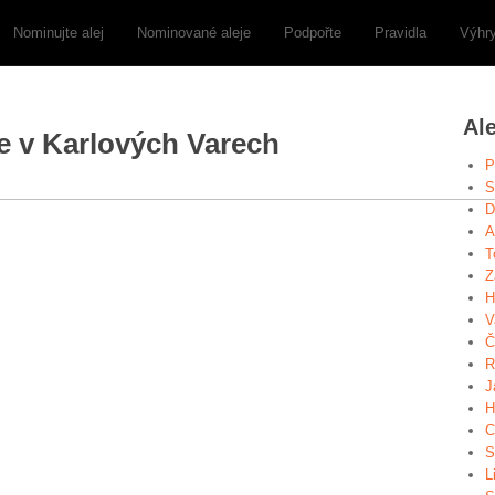
Nominujte alej
Nominované aleje
Podpořte
Pravidla
Výhr
Al
ře v Karlových Varech
P
S
D
A
T
Z
H
V
Č
R
J
H
C
S
L