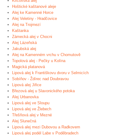
Klíčovská alej
Hoštické kaštanové aleje
Alej ke Kamenné Horce
Alej Veletiny - Hradčovice
Alej na Trojmezí
Kaštanka
Zámecká alej v Chocni
Alej Lázeňská
Jakubská alej
Alej na Kamenném vrchu v Chomutově
Topolová alej - Pečky u Kolína
Magická platanová
Lipová alej k Františkovu dvoru v Selmicích
Sobíňov - Ždírec nad Doubravou
Lipová alej Jiřice
Březová alej u Slavonického potoka
Alej Urbanovka
Lipová alej ve Sloupu
Lipová alej ve Žlebech
Třešňová alej v Mezné
Alej Slunečná
Lipová alej mezi Dubovou a Radkovem
Lipová alej podél Labe v Poděbradech