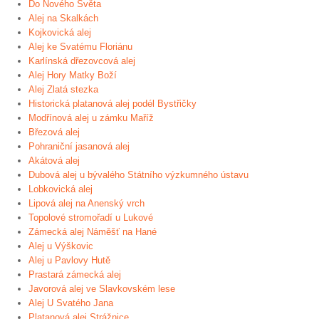
Do Nového Světa
Alej na Skalkách
Kojkovická alej
Alej ke Svatému Floriánu
Karlínská dřezovcová alej
Alej Hory Matky Boží
Alej Zlatá stezka
Historická platanová alej podél Bystřičky
Modřínová alej u zámku Maříž
Březová alej
Pohraniční jasanová alej
Akátová alej
Dubová alej u bývalého Státního výzkumného ústavu
Lobkovická alej
Lipová alej na Anenský vrch
Topolové stromořadí u Lukové
Zámecká alej Náměšť na Hané
Alej u Výškovic
Alej u Pavlovy Hutě
Prastará zámecká alej
Javorová alej ve Slavkovském lese
Alej U Svatého Jana
Platanová alej Strážnice