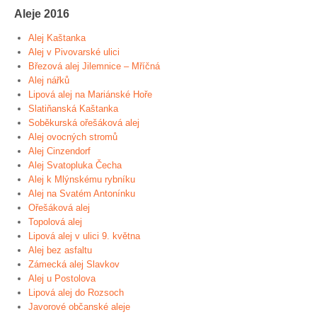
Aleje 2016
Alej Kaštanka
Alej v Pivovarské ulici
Březová alej Jilemnice – Mříčná
Alej nářků
Lipová alej na Mariánské Hoře
Slatiňanská Kaštanka
Soběkurská ořešáková alej
Alej ovocných stromů
Alej Cinzendorf
Alej Svatopluka Čecha
Alej k Mlýnskému rybníku
Alej na Svatém Antonínku
Ořešáková alej
Topolová alej
Lipová alej v ulici 9. května
Alej bez asfaltu
Zámecká alej Slavkov
Alej u Postolova
Lipová alej do Rozsoch
Javorové občanské aleje