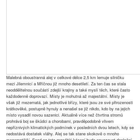
Malebná oboustranná alej v celkové délce 2,5 km lemuje silničku
mezi Jilemnicí a Mříčnou již mnoho desetiletí. Za ten čas se stala
neoddělitelnou součástí zdejší krajiny a také myslí těch, které často
každodenně doprovazí. Místy je mohutná až majestátní. Místy je
však již mezernatá, jak jednotlivé břízy, které jsou ze své přirozenosti
krátkověké, postupně hynuly a nenašel se již nikdo, kdo by na jejich
místo vysadil novou sazenici. Aktuálně více než čtvrtina stromů
prohrává boj se škůdci a chorobami, pravděpodobně vlivem
nepříznivých klimatických podmínek v posledních dvou letech, kdy se
nedostává dostatek vláhy. Alej se tak stane skokově o mnoho
mezernatější. Snad na toto rozsáhlé kácení bude navazovat doplnění