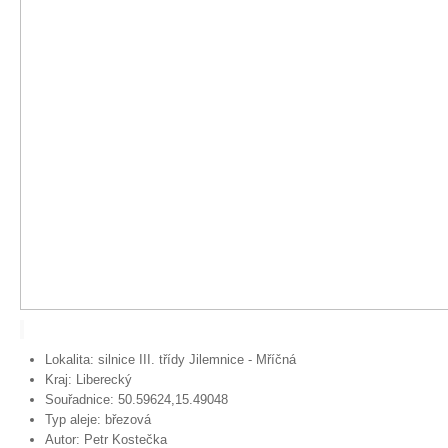
Lokalita:
silnice III. třídy Jilemnice - Mříčná
Kraj:
Liberecký
Souřadnice:
50.59624,15.49048
Typ aleje:
březová
Autor:
Petr Kostečka