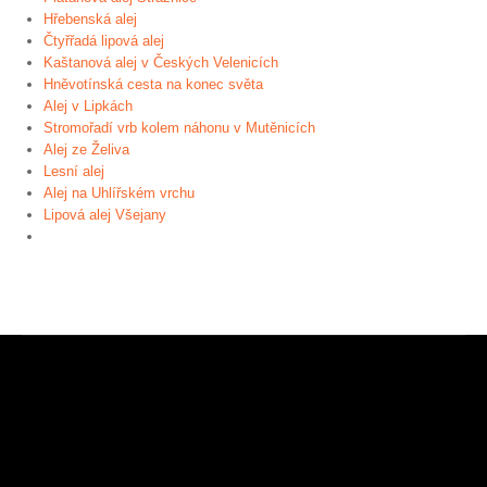
Hřebenská alej
Čtyřřadá lipová alej
Kaštanová alej v Českých Velenicích
Hněvotínská cesta na konec světa
Alej v Lipkách
Stromořadí vrb kolem náhonu v Mutěnicích
Alej ze Želiva
Lesní alej
Alej na Uhlířském vrchu
Lipová alej Všejany