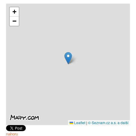
+
−
Leaflet
|
© Seznam.cz a.s. a další
nahoru