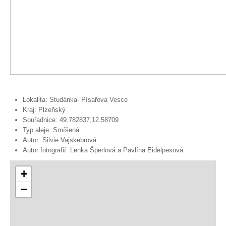
Lokalita:
Studánka- Písařova Vesce
Kraj:
Plzeňský
Souřadnice:
49.782837,12.58709
Typ aleje:
Smíšená
Autor:
Silvie Vajskebrová
Autor fotografií:
Lenka Šperlová a Pavlína Eidelpesová
+
−