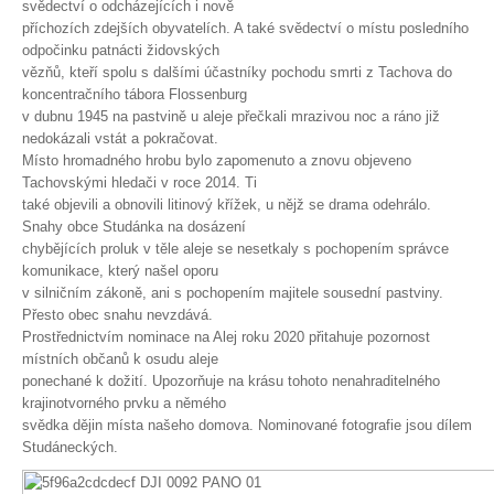
svědectví o odcházejících i nově
příchozích zdejších obyvatelích. A také svědectví o místu posledního
Spolupráce
odpočinku patnácti židovských
vězňů, kteří spolu s dalšími účastníky pochodu smrti z Tachova do
koncentračního tábora Flossenburg
v dubnu 1945 na pastvině u aleje přečkali mrazivou noc a ráno již
nedokázali vstát a pokračovat.
Místo hromadného hrobu bylo zapomenuto a znovu objeveno
Tachovskými hledači v roce 2014. Ti
také objevili a obnovili litinový křížek, u nějž se drama odehrálo.
Snahy obce Studánka na dosázení
chybějících proluk v těle aleje se nesetkaly s pochopením správce
komunikace, který našel oporu
v silničním zákoně, ani s pochopením majitele sousední pastviny.
Přesto obec snahu nevzdává.
Prostřednictvím nominace na Alej roku 2020 přitahuje pozornost
místních občanů k osudu aleje
ponechané k dožití. Upozorňuje na krásu tohoto nenahraditelného
krajinotvorného prvku a němého
svědka dějin místa našeho domova. Nominované fotografie jsou dílem
Studáneckých.