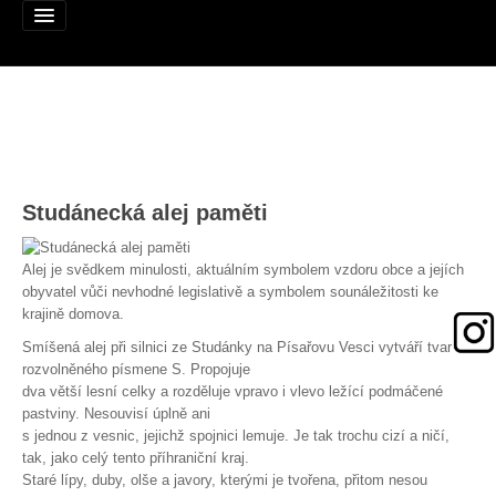
Alej roku
Studánecká alej paměti
Nominujte alej
Nominované aleje
Alej je svědkem minulosti, aktuálním symbolem vzdoru obce a jejích
obyvatel vůči nevhodné legislativě a symbolem sounáležitosti ke
Podpořte
krajině domova.
Pravidla
Smíšená alej při silnici ze Studánky na Písařovu Vesci vytváří tvar
rozvolněného písmene S. Propojuje
dva větší lesní celky a rozděluje vpravo i vlevo ležící podmáčené
Výhry
pastviny. Nesouvisí úplně ani
s jednou z vesnic, jejichž spojnici lemuje. Je tak trochu cizí a ničí,
Naši patroni
tak, jako celý tento příhraniční kraj.
Staré lípy, duby, olše a javory, kterými je tvořena, přitom nesou
Mapa alejí